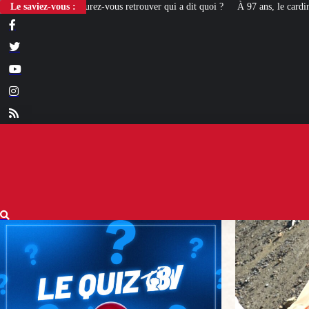
ous retrouver qui a dit quoi ?
Le saviez-vous :
À 97 ans, le cardinal Simoni revient là où l