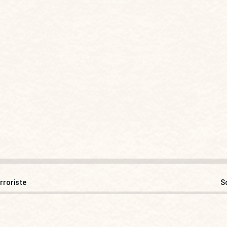
rroriste
S