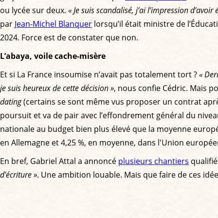
ou lycée sur deux.
« Je suis scandalisé, j’ai l’impression d’avoir
par
Jean-Michel Blanquer
lorsqu’il était ministre de l’Éducat
2024. Force est de constater que non.
L’abaya, voile cache-misère
Et si La France insoumise n’avait pas totalement tort ?
« Der
je suis heureux de cette décision »
, nous confie Cédric. Mais p
dating
(certains se sont même vus proposer un contrat après
poursuit et va de pair avec l’effondrement général du nive
nationale au budget bien plus élevé que la moyenne europé
en Allemagne et 4,25 %, en moyenne, dans l'Union europé
En bref, Gabriel Attal a annoncé
plusieurs chantiers
qualifi
d'écriture »
. Une ambition louable. Mais que faire de ces idé