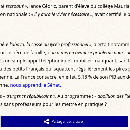
 été escroqué »
, lance Cédric, parent d’élève du collège Mauriac
ion nationale :
« Il y aura le vivier nécessaire »
, avait certifié 
rière l’abaya, la casse du lycée professionnel »
, alertait notamm
our ce père de famille,
« on a mis en avant ce problème pour cac
 un simple appel téléphonique), mobilier manquant, sanitai
au des petits Français qui squattent régulièrement les pir
enne. La France consacre, en effet, 5,18 % de son PIB aux
enne,
nous apprend le Sénat.
és
« d’urgence républicaine »
. Au programme :
« abolition des "t
es sans professeurs pour les mettre en pratique ?
Partager cet article