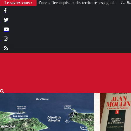
« Reconquista » des territoires espagnols
Le saviez-vous :
La Bataille de Gaulle
: après le fil