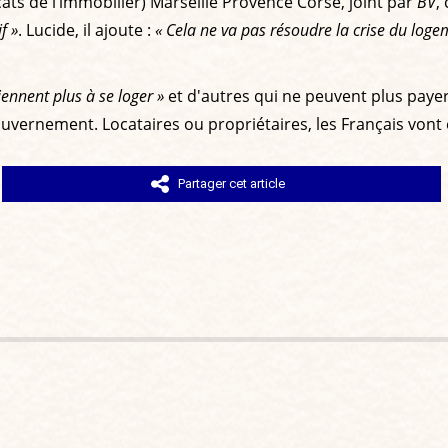
ats de l’immobilier) Marseille Provence Corse, joint par
BV
,
f »
. Lucide, il ajoute :
« Cela ne va pas résoudre la crise du loge
ennent plus à se loger »
et d'autres qui ne peuvent plus payer
vernement. Locataires ou propriétaires, les Français vont e
Partager cet article