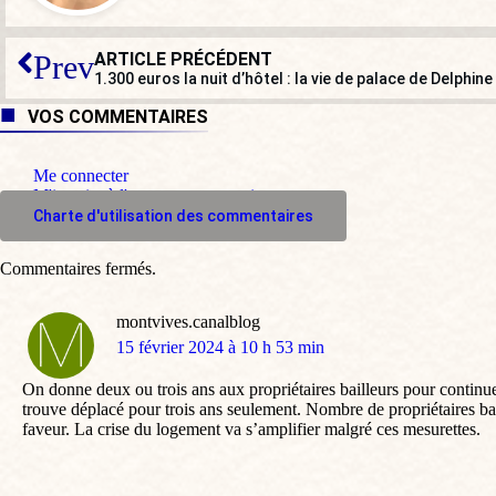
ARTICLE PRÉCÉDENT
Prev
1.300 euros la nuit d’hôtel : la vie de palace de Delphin
VOS COMMENTAIRES
Me connecter
M'inscrire à l'espace commentaire
Charte d'utilisation des commentaires
Commentaires fermés.
montvives.canalblog
dit
15 février 2024 à 10 h 53 min
:
On donne deux ou trois ans aux propriétaires bailleurs pour continuer
trouve déplacé pour trois ans seulement. Nombre de propriétaires bail
faveur. La crise du logement va s’amplifier malgré ces mesurettes.