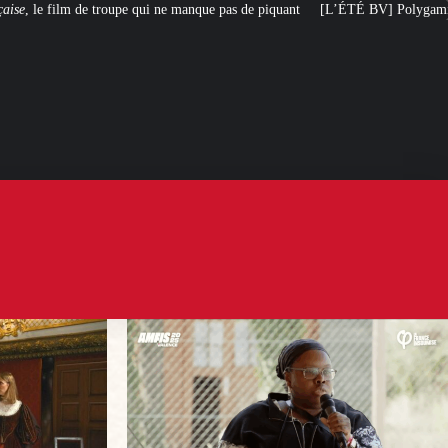
ne manque pas de piquant
[L’ÉTÉ BV] Polygamie : quand la vérité sort de la