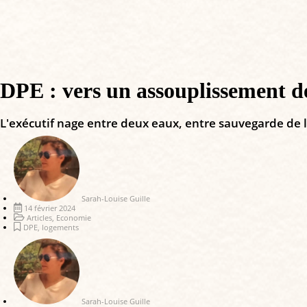
DPE : vers un assouplissement de
L'exécutif nage entre deux eaux, entre sauvegarde de l
Sarah-Louise Guille
14 février 2024
Articles
,
Economie
DPE
,
logements
Sarah-Louise Guille