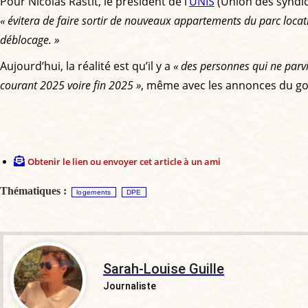
Pour Nicolas Rastit, le président de l’
UNIS
(Union des syndic
« évitera de faire sortir de nouveaux appartements du parc locati
déblocage. »
Aujourd’hui, la réalité est qu’il y a
« des personnes qui ne parvi
courant 2025 voire fin 2025 »
, même avec les annonces du gou
Obtenir le lien ou envoyer cet article à un ami
Thématiques :
logements
DPE
Sarah-Louise Guille
Journaliste