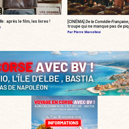
lle
: après le film, les livres !
[CINÉMA]
De la Comédie-Française
troupe qui ne manque pas de pi
t
Par
Pierre Marcellesi