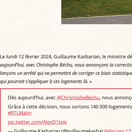
Le lundi 12 février 2024, Guillaume Kasbarian, le ministre 
aujourd’hui, avec Christophe Béchu, nous annonçons la correction
lançons un arrêté qui va permettre de corriger ce biais statistique
qui pourrait s’appliquer à ces logements là. »
️Dès aujourd’hui, avec
@ChristopheBechu
, nous annonço
Grâce à cette décision, nous sortons 140 000 logements
#RTLMatin
pic.twitter.com/AIqyD1tpJv
— Guillaume Kasbarian (@guillaumekasba)
February 12