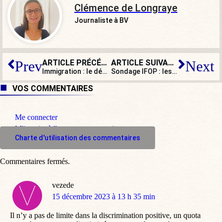
Clémence de Longraye
Journaliste à BV
ARTICLE PRÉCÉDENT
ARTICLE SUIVANT
Prev
Next
Immigration : le désastreux accord franco-algérien demeure, à qui la faute ?
Sondage IFOP : les Français musulmans, un peuple dans le peuple
VOS COMMENTAIRES
Me connecter
M'inscrire à l'espace commentaire
Charte d'utilisation des commentaires
Commentaires fermés.
vezede
dit
15 décembre 2023 à 13 h 35 min
:
Il n’y a pas de limite dans la discrimination positive, un quota