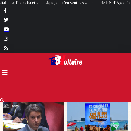
ut pas » : la mairie RN d’Agde face à la meute « antiraciste »
La hausse de 