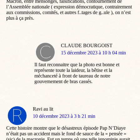
Macron, entre mensonges, falsifications, contournement de
l’Assemblée nationale ( expression démocratique, contrairement
aux commissions, comités, et autres f..tages de g..ule ), on n’est
plus à ça près.
CLAUDE BOURGOIST
dit
15 décembre 2023 à 10 h 04 min
:
Il faut reconnaitre que la photo est bonne et
représente toute la laideur, la bêtise et la
méchanceté à front de taureau de notre
gouvernement de bras cassés.
Ravi au lit
dit
10 décembre 2023 à 3 h 21 min
:
Cette histoire montre que le désastreux épisode Pap N’Diaye
n’était pas un accident mais le fond de sauce de la « pensée »
(sic) de la macronie. Fut un temps où une telle ignominie aurait