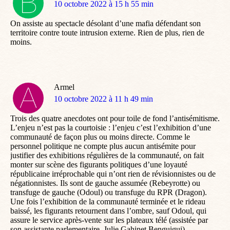
dit
10 octobre 2022 à 15 h 55 min
:
On assiste au spectacle désolant d’une mafia défendant son
territoire contre toute intrusion externe. Rien de plus, rien de
moins.
Armel
dit
10 octobre 2022 à 11 h 49 min
:
Trois des quatre anecdotes ont pour toile de fond l’antisémitisme.
L’enjeu n’est pas la courtoisie : l’enjeu c’est l’exhibition d’une
communauté de façon plus ou moins directe. Comme le
personnel politique ne compte plus aucun antisémite pour
justifier des exhibitions régulières de la communauté, on fait
monter sur scène des figurants politiques d’une loyauté
républicaine irréprochable qui n’ont rien de révisionnistes ou de
négationnistes. Ils sont de gauche assumée (Rebeyrotte) ou
transfuge de gauche (Odoul) ou transfuge du RPR (Dragon).
Une fois l’exhibition de la communauté terminée et le rideau
baissé, les figurants retournent dans l’ombre, sauf Odoul, qui
assure le service après-vente sur les plateaux télé (assistée par
son assistante parlementaire, Julie Gahinet Benguigui).