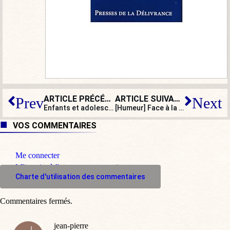
ARTICLE PRÉCÉDENT
ARTICLE SUIVANT
Prev
Next
Enfants et adolescents transgenres : une manne pour les laboratoires et les cliniques
[Humeur] Face à la Justice, la Macronie serre les rangs autour d’Alexis Kohler
VOS COMMENTAIRES
Me connecter
M'inscrire à l'espace commentaire
Charte d'utilisation des commentaires
Commentaires fermés.
jean-pierre