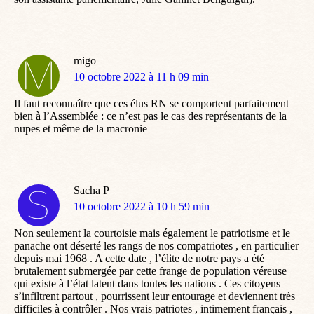
migo
dit
10 octobre 2022 à 11 h 09 min
:
Il faut reconnaître que ces élus RN se comportent parfaitement
bien à l’Assemblée : ce n’est pas le cas des représentants de la
nupes et même de la macronie
Sacha P
dit
10 octobre 2022 à 10 h 59 min
:
Non seulement la courtoisie mais également le patriotisme et le
panache ont déserté les rangs de nos compatriotes , en particulier
depuis mai 1968 . A cette date , l’élite de notre pays a été
brutalement submergée par cette frange de population véreuse
qui existe à l’état latent dans toutes les nations . Ces citoyens
s’infiltrent partout , pourrissent leur entourage et deviennent très
difficiles à contrôler . Nos vrais patriotes , intimement français ,