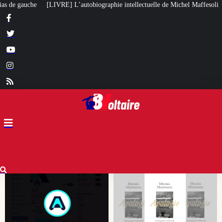
aphie intellectuelle de Michel Maffesoli
Pour regagner son influence en Af