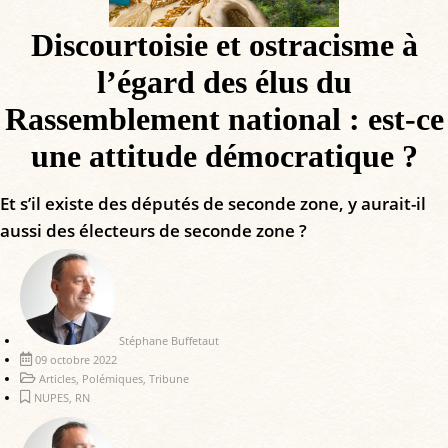
Discourtoisie et ostracisme à
l’égard des élus du
Rassemblement national : est-ce
une attitude démocratique ?
Et s’il existe des députés de seconde zone, y aurait-il
aussi des électeurs de seconde zone ?
Stéphane Buffetaut
09 octobre 2022
Articles
,
Polémiques
,
Tribune
NUPES
,
RN