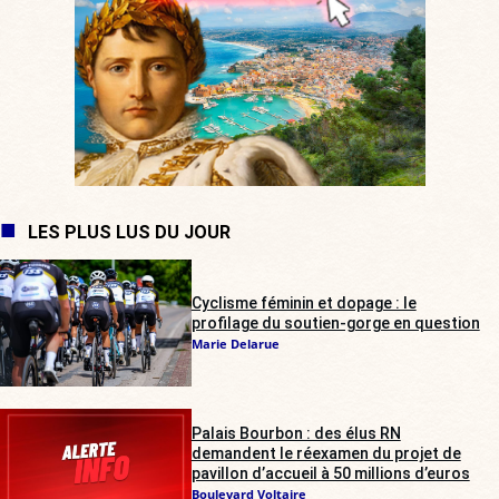
LES PLUS LUS DU JOUR
Cyclisme féminin et dopage : le
profilage du soutien-gorge en question
Marie Delarue
Palais Bourbon : des élus RN
demandent le réexamen du projet de
pavillon d’accueil à 50 millions d’euros
Boulevard Voltaire