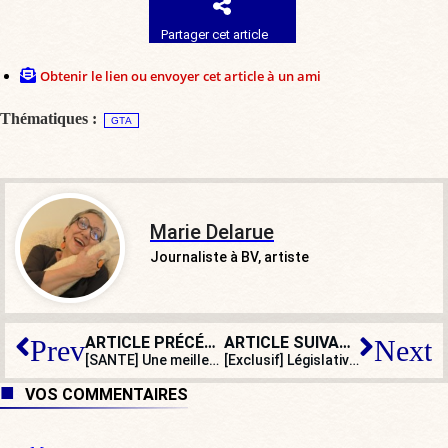
Partager cet article
Obtenir le lien ou envoyer cet article à un ami
Thématiques :
GTA
Marie Delarue
Journaliste à BV, artiste
ARTICLE PRÉCÉDENT
ARTICLE SUIVANT
Prev
Next
[SANTE] Une meilleure prise en charge des MST, en augmentation chez les jeunes
[Exclusif] Législatives : le système la main dans le sac (III/III)
VOS COMMENTAIRES