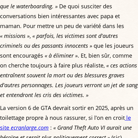
que le waterboarding. »
De quoi susciter des
conversations bien intéressantes avec papa et
maman. Pour mettre un peu de variété dans les
« missions »
,
« parfois, les victimes sont d'autres
criminels ou des passants innocents »
que les joueurs
sont encouragés
« à éliminer »
. Et, bien sûr, comme
on cherche toujours à faire plus réaliste,
« ces actions
entraînent souvent la mort ou des blessures graves
d'autres personnages. Les joueurs verront un jet de sang
et entendront les cris des victimes. »
La version 6 de GTA devrait sortir en 2025, après un
toilettage propre à nous rassurer, si l’on en croit
le
site
ecranlarge.com
:
« Grand Theft Auto VI aurait une
héroïne et serait plus politiquement correct »
(sic).