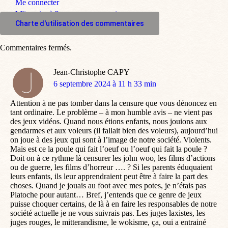
Me connecter
M'inscrire à l'espace commentaire
Charte d'utilisation des commentaires
Commentaires fermés.
Jean-Christophe CAPY
dit
6 septembre 2024 à 11 h 33 min
:
Attention à ne pas tomber dans la censure que vous dénoncez en
tant ordinaire. Le problème – à mon humble avis – ne vient pas
des jeux vidéos. Quand nous étions enfants, nous jouions aux
gendarmes et aux voleurs (il fallait bien des voleurs), aujourd’hui
on joue à des jeux qui sont à l’image de notre société. Violents.
Mais est ce la poule qui fait l’oeuf ou l’oeuf qui fait la poule ?
Doit on à ce rythme là censurer les john woo, les films d’actions
ou de guerre, les films d’horreur …. ? Si les parents éduquaient
leurs enfants, ils leur apprendraient peut être à faire la part des
choses. Quand je jouais au foot avec mes potes, je n’étais pas
Platoche pour autant… Bref, j’entends que ce genre de jeux
puisse choquer certains, de là à en faire les responsables de notre
société actuelle je ne vous suivrais pas. Les juges laxistes, les
juges rouges, le mitterandisme, le wokisme, ça, oui a entrainé