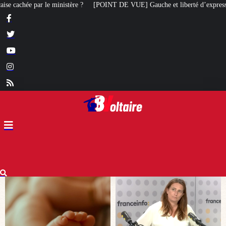
NT DE VUE] Gauche et liberté d’expression : Marine Tondelier veut désormai