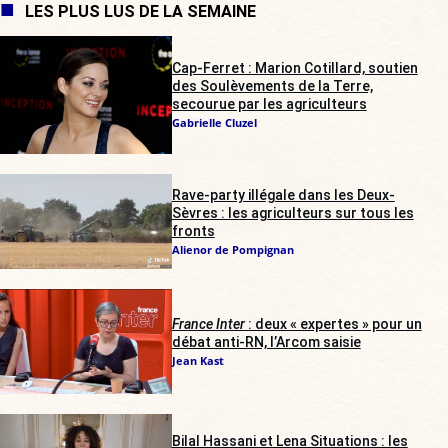
LES PLUS LUS DE LA SEMAINE
Cap-Ferret : Marion Cotillard, soutien
des Soulèvements de la Terre,
secourue par les agriculteurs
Gabrielle Cluzel
Rave-party illégale dans les Deux-
Sèvres : les agriculteurs sur tous les
fronts
Alienor de Pompignan
France Inter
: deux « expertes » pour un
débat anti-RN, l’Arcom saisie
Jean Kast
Bilal Hassani et Lena Situations : les