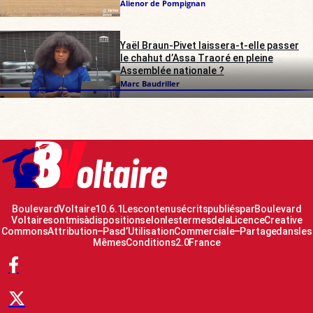
Alienor de Pompignan
Yaël Braun-Pivet laissera-t-elle passer
le chahut d’Assa Traoré en pleine
Assemblée nationale ?
Marc Baudriller
Boulevard Voltaire 10.6.1 Les contenus écrits publiés par Boulevard
Voltaire sont mis à disposition selon les termes de la Licence Creative
Commons Attribution – Pas d’Utilisation Commerciale – Partage dans les
Mêmes Conditions 2.0 France