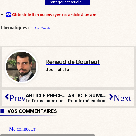
Partager cet article
Obtenir le lien ou envoyer cet article à un ami
Thématiques :
Don Camillo
Renaud de Bourleuf
Journaliste
ARTICLE PRÉCÉDENT
ARTICLE SUIVANT
Prev
Next
Le Texas lance une chasse aux sorcières contre le wokisme à l’école
Pour le mélenchoniste Éric Coquerel, « l’extrême droite » commence à Manuel Valls !
VOS COMMENTAIRES
Me connecter
M'inscrire à l'espace commentaire