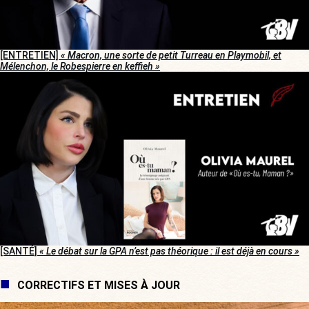
[ENTRETIEN]
« Macron, une sorte de petit Turreau en Playmobil, et
Mélenchon, le Robespierre en keffieh »
[SANTÉ]
« Le débat sur la GPA n’est pas théorique : il est déjà en cours »
CORRECTIFS ET MISES À JOUR