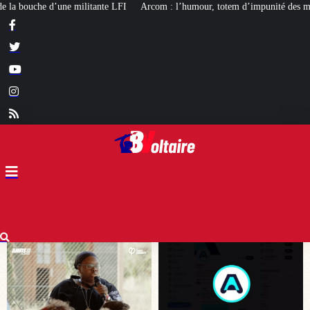
Arcom : l’humour, totem d’impunité des médias de gauche
[LIVRE] L’auto