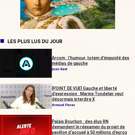
LES PLUS LUS DU JOUR
Arcom : l’humour, totem d’impunité des
médias de gauche
Jean Kast
[POINT DE VUE] Gauche et liberté
d’expression : Marine Tondelier veut
désormais interdire X
Arnaud Florac
Palais Bourbon : des élus RN
demandent le réexamen du projet de
pavillon d’accueil à 50 millions d’euros