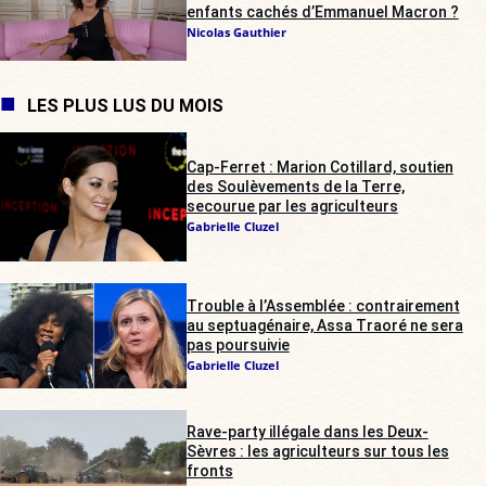
enfants cachés d’Emmanuel Macron ?
Nicolas Gauthier
LES PLUS LUS DU MOIS
Cap-Ferret : Marion Cotillard, soutien
des Soulèvements de la Terre,
secourue par les agriculteurs
Gabrielle Cluzel
Trouble à l’Assemblée : contrairement
au septuagénaire, Assa Traoré ne sera
pas poursuivie
Gabrielle Cluzel
Rave-party illégale dans les Deux-
Sèvres : les agriculteurs sur tous les
fronts