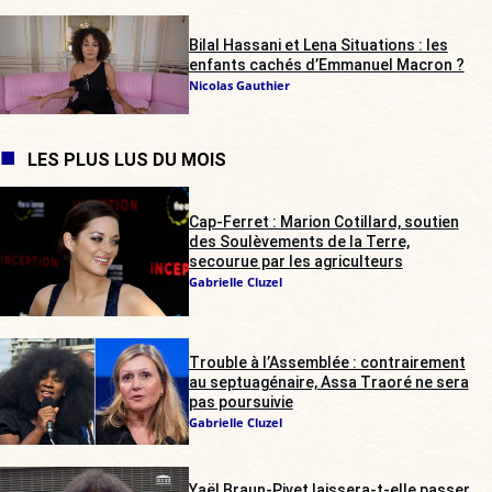
Bilal Hassani et Lena Situations : les
enfants cachés d’Emmanuel Macron ?
Nicolas Gauthier
LES PLUS LUS DU MOIS
Cap-Ferret : Marion Cotillard, soutien
des Soulèvements de la Terre,
secourue par les agriculteurs
Gabrielle Cluzel
Trouble à l’Assemblée : contrairement
au septuagénaire, Assa Traoré ne sera
pas poursuivie
Gabrielle Cluzel
Yaël Braun-Pivet laissera-t-elle passer