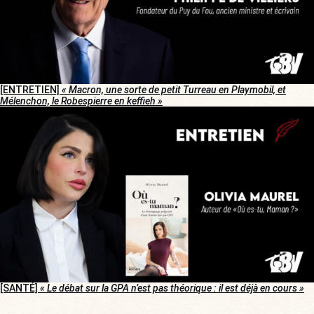
[ENTRETIEN]
« Macron, une sorte de petit Turreau en Playmobil, et
Mélenchon, le Robespierre en keffieh »
[SANTÉ]
« Le débat sur la GPA n’est pas théorique : il est déjà en cours »