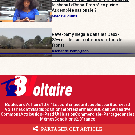
le chahut d’Assa Traoré en pleine
Assemblée nationale ?
Marc Baudriller
Rave-party illégale dans les Deux-
Sèvres : les agriculteurs sur tous les
fronts
Alienor de Pompignan
Boulevard Voltaire 10.6.1 Les contenus écrits publiés par Boulevard
Voltaire sont mis à disposition selon les termes de la Licence Creative
Commons Attribution – Pas d’Utilisation Commerciale – Partage dans les
Mêmes Conditions 2.0 France
PARTAGER CET ARTICLE