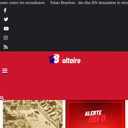
rbon : des élus RN demandent le réexamen du projet de pavillon d’accueil à 50