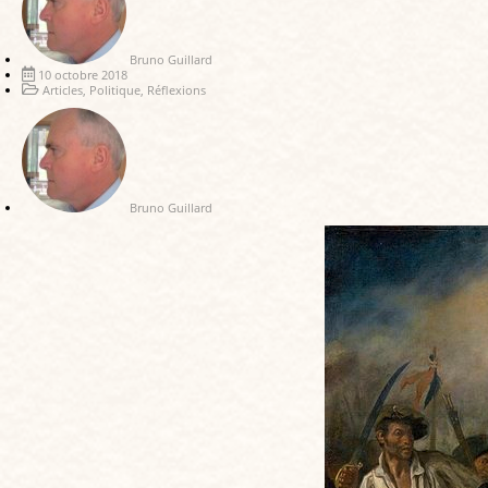
Bruno Guillard
10 octobre 2018
Articles
,
Politique
,
Réflexions
Bruno Guillard