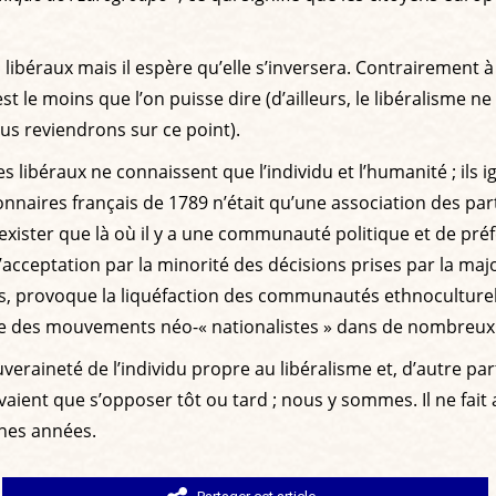
béraux mais il espère qu’elle s’inversera. Contrairement à 
t le moins que l’on puisse dire (d’ailleurs, le libéralisme ne
ous reviendrons sur ce point).
(les libéraux ne connaissent que l’individu et l’humanité ; il
tionnaires français de 1789 n’était qu’une association des pa
xister que là où il y a une communauté politique et de p
acceptation par la minorité des décisions prises par la majori
 provoque la liquéfaction des communautés ethnoculturell
nère des mouvements néo-« nationalistes » dans de nombreux
uveraineté de l’individu propre au libéralisme et, d’autre pa
ent que s’opposer tôt ou tard ; nous y sommes. Il ne fait a
ines années.