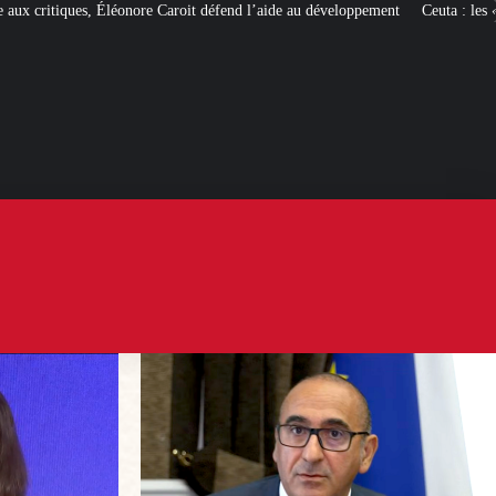
roit défend l’aide au développement
Ceuta : les
« ingérences étrangères »
pou