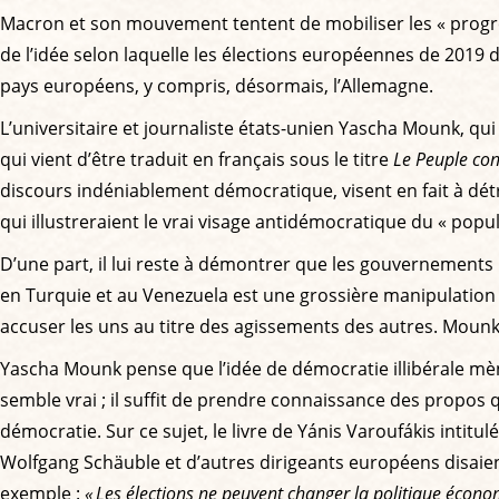
Macron et son mouvement tentent de mobiliser les « progre
de l’idée selon laquelle les élections européennes de 2019 
pays européens, y compris, désormais, l’Allemagne.
L’universitaire et journaliste états-unien Yascha Mounk, qu
qui vient d’être traduit en français sous le titre
Le Peuple con
discours indéniablement démocratique, visent en fait à dét
qui illustreraient le vrai visage antidémocratique du « popul
D’une part, il lui reste à démontrer que les gouvernements p
en Turquie et au Venezuela est une grossière manipulation 
accuser les uns au titre des agissements des autres. Mounk
Yascha Mounk pense que l’idée de démocratie illibérale mène
semble vrai ; il suffit de prendre connaissance des propos q
démocratie. Sur ce sujet, le livre de Yánis Varoufákis intitul
Wolfgang Schäuble et d’autres dirigeants européens disaient 
exemple :
« Les élections ne peuvent changer la politique écono