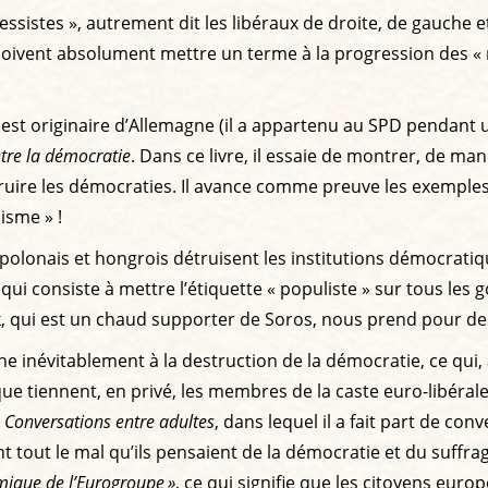
ssistes », autrement dit les libéraux de droite, de gauche
doivent absolument mettre un terme à la progression des « na
i est originaire d’Allemagne (il a appartenu au SPD pendant
tre la démocratie
. Dans ce livre, il essaie de montrer, de ma
ruire les démocraties. Il avance comme preuve les exemples 
isme » !
olonais et hongrois détruisent les institutions démocratique
qui consiste à mettre l’étiquette « populiste » sur tous le
, qui est un chaud supporter de Soros, nous prend pour des
 inévitablement à la destruction de la démocratie, ce qui, 
ue tiennent, en privé, les membres de la caste euro-libérale
é
Conversations entre adultes
, dans lequel il a fait part de co
tout le mal qu’ils pensaient de la démocratie et du suffrage
mique de l’Eurogroupe »
, ce qui signifie que les citoyens eur