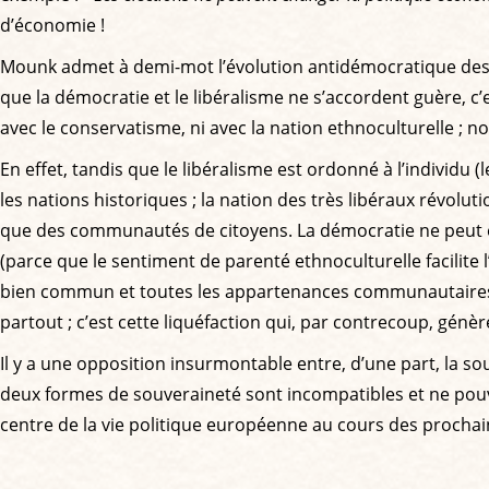
d’économie !
Mounk admet à demi-mot l’évolution antidémocratique des li
que la démocratie et le libéralisme ne s’accordent guère, c’es
avec le conservatisme, ni avec la nation ethnoculturelle ; n
En effet, tandis que le libéralisme est ordonné à l’individu 
les nations historiques ; la nation des très libéraux révolu
que des communautés de citoyens. La démocratie ne peut e
(parce que le sentiment de parenté ethnoculturelle facilite l’
bien commun et toutes les appartenances communautaires,
partout ; c’est cette liquéfaction qui, par contrecoup, gé
Il y a une opposition insurmontable entre, d’une part, la so
deux formes de souveraineté sont incompatibles et ne pouvai
centre de la vie politique européenne au cours des procha