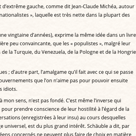
 et d’extrême gauche, comme dit Jean-Claude Michéa, autour
tionalistes », laquelle est très nette dans la plupart des
 une vingtaine d’années), exprime la même idée dans un livre
nière peu convaincante, que les « populistes », malgré leur
de la Turquie, du Venezuela, de la Pologne et de la Hongrie
s ; d’autre part, l’amalgame qu’il fait avec ce qui se passe
s gouvernements que l’on n’aime pas pour pouvoir ensuite
 idiots.
à mon sens, n’est pas fondé. C’est même l’inverse qui
 pour prendre conscience de leur hostilité à l’égard de la
nversations (enregistrées à leur insu) au cours desquelles
 universel, est du plus grand intérêt. Schäuble a dit, par
opéens concernés ne peuvent plus faire de choix en matière