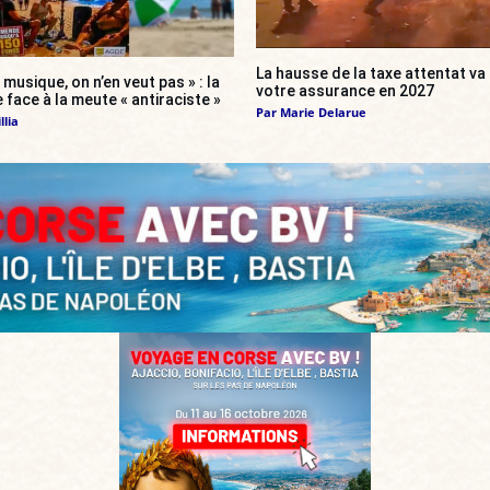
La hausse de la taxe attentat v
 musique, on n’en veut pas » : la
votre assurance en 2027
 face à la meute « antiraciste »
Par
Marie Delarue
llia