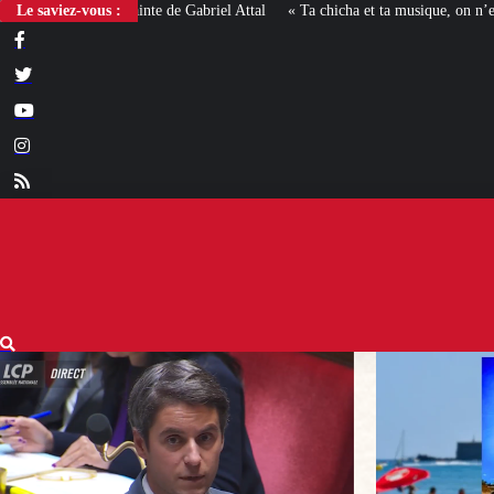
Le saviez-vous :
« Ta chicha et ta musique, on n’en veut pas » : la mairie RN 