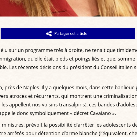
Partager cet article
lu sur un programme très à droite, ne tenait que timidemen
migration, qu’elle était pieds et poings liés et que, somme t
e. Les récentes décisions du président du Conseil italien s
, près de Naples. Il y a quelques mois, dans cette banlieue 
divers atroces et récurrents, qui montrent une criminalisati
les appellent nos voisins transalpins), ces bandes d’adoles
s’appelle donc symboliquement « décret Cavaiano ».
inistres, prévoit la possibilité d’arrêter les adolescents de
tre arrêtés pour détention d’arme blanche (l’équivalent, che