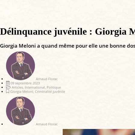
Délinquance juvénile : Giorgia M
Giorgia Meloni a quand même pour elle une bonne dos
Arnaud Florac
09 septembre 2023
Articles
,
International
,
Politique
Giorgia Meloni
,
Criminalité juvénile
Arnaud Florac