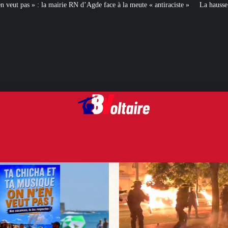
d’Agde face à la meute « antiraciste »
La hausse de la taxe attentat va augme