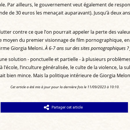
e. Par ailleurs, le gouvernement veut également de responsa
ende de 30 euros les menaçait auparavant). Jusqu’à deux ans
lutter contre ce que l’on pourrait appeler la perte des valeu
 moyen du premier visionnage de film pornographique, en Ita
firme Giorgia Meloni.
À 6-7 ans sur des sites pornographiques ? Je
ne solution - ponctuelle et partielle - à plusieurs problème
 l’école, l’inculture généralisée, le culte de la violence, la 
rait bien mince. Mais la politique intérieure de Giorgia Mel
Cet article a été mis à jour pour la dernière fois le 11/09/2023 à 10:10.
Partager cet article