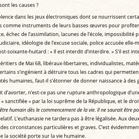
sont les causes ?
violence dans les jeux électroniques dont se nourrissent certa
rs comme instruments de leurs basses œuvres pour profiter 
e, échec de l’assimilation, lacunes de l’école, impossibilité
iciaire, idéologie de l’excuse sociale, police accusée elle-
ixante-huitard : « Il est interdit d’interdire. » S’il est inte
héritiers de Mai 68, libéraux-libertaires, individualistes, mat
tains s’ingénient à détruire tous les cadres qui permettent
és humaines, faut-il s’étonner de donner naissance à des 
t d’avorter, n’est-ce pas une rupture anthropologique d’une
« sanctifiée » par la loi suprême de la République, et le droi
ut être humain dès le commencement de la vie. Il ne saurait être po
atif. L’euthanasie ne tardera pas à être légalisée. Aux deux b
r des circonstances particulières et graves. C’est évidemm
la société porte sur la vie humaine.