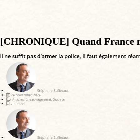
[CHRONIQUE] Quand France rim
Il ne suffit pas d’armer la police, il faut également réa
Stéphane Buffetaut
24 novembre 2024
Articles
,
Ensauvagement
,
Société
violence
Stéphane Buffetaut