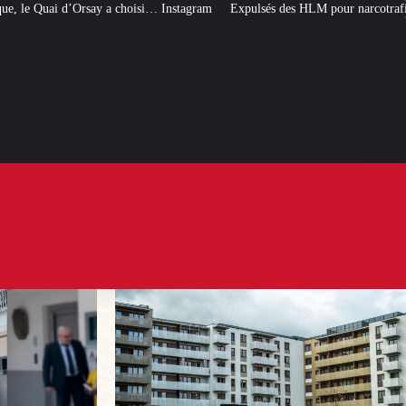
si… Instagram
Expulsés des HLM pour narcotrafic, peuvent-ils obtenir un no