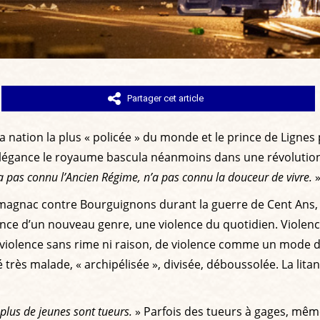
Partager cet article
la nation la plus « policée » du monde et le prince de Lignes 
d’élégance le royaume bascula néanmoins dans une révolution
a pas connu l’Ancien Régime, n’a pas connu la douceur de vivre.
»
rmagnac contre Bourguignons durant la guerre de Cent Ans, g
nce d’un nouveau genre, une violence du quotidien. Violence
de violence sans rime ni raison, de violence comme un mode d
iété très malade, « archipélisée », divisée, déboussolée. La l
plus de jeunes sont tueurs.
» Parfois des tueurs à gages, même.