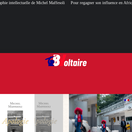
 Maffesoli
Pour regagner son influence en Afrique, le Quai d’Orsay a choi