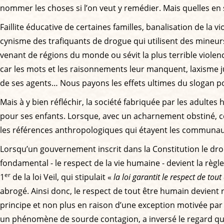
nommer les choses si l’on veut y remédier. Mais quelles en 
Faillite éducative de certaines familles, banalisation de la 
cynisme des trafiquants de drogue qui utilisent des mineu
venant de régions du monde ou sévit la plus terrible violenc
car les mots et les raisonnements leur manquent, laxisme jud
de ses agents… Nous payons les effets ultimes du slogan post-so
Mais à y bien réfléchir, la société fabriquée par les adultes 
pour ses enfants. Lorsque, avec un acharnement obstiné, cer
les références anthropologiques qui étayent les communaut
Lorsqu’un gouvernement inscrit dans la Constitution le droi
fondamental - le respect de la vie humaine - devient la règle 
er
1
de la loi Veil, qui stipulait «
la loi garantit le respect de to
abrogé. Ainsi donc, le respect de tout être humain devient rel
principe et non plus en raison d’une exception motivée pa
un phénomène de sourde contagion, a inversé le regard que 