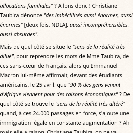
allocations familiales"
? Allons donc ! Christiane
Taubira dénonce
"des imbécillités aussi énormes, aussi
énormes"
[deux fois, NDLA]
, aussi incompréhensibles,
aussi absurdes"
.
Mais de quel côté se situe le
"sens de la réalité très
dilué"
, pour reprendre les mots de Mme Taubira, de
ces sans-cœur de Français, alors qu'Emmanuel
Macron lui-même affirmait, devant des étudiants
américains, le 25 avril, que
"90 % des gens venant
d'Afrique viennent pour des raisons économiques"
? De
quel côté se trouve le
"sens de la réalité très altéré"
quand, à ces 24.000 passages en force, s'ajoute une
immigration légale en constante augmentation ? Ah,
mais elle a raison, Christiane Taubira, on ne va