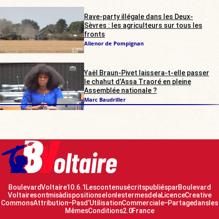
Rave-party illégale dans les Deux-
Sèvres : les agriculteurs sur tous les
fronts
Alienor de Pompignan
Yaël Braun-Pivet laissera-t-elle passer
le chahut d’Assa Traoré en pleine
Assemblée nationale ?
Marc Baudriller
Boulevard Voltaire 10.6.1 Les contenus écrits publiés par Boulevard
Voltaire sont mis à disposition selon les termes de la Licence Creative
Commons Attribution – Pas d’Utilisation Commerciale – Partage dans les
Mêmes Conditions 2.0 France