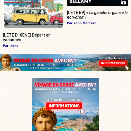
[L’ÉTÉ BV] «
La gauche organise le
non-droit
»
Par
Yann Montero
[L’ÉTÉ D’IXÈNE] Départ en
vacances
Par
Ixene