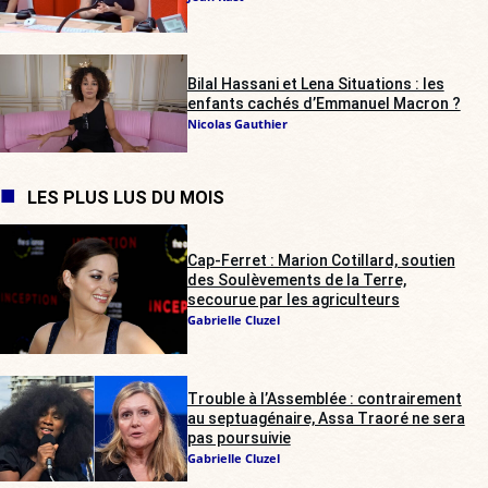
Bilal Hassani et Lena Situations : les
enfants cachés d’Emmanuel Macron ?
Nicolas Gauthier
LES PLUS LUS DU MOIS
Cap-Ferret : Marion Cotillard, soutien
des Soulèvements de la Terre,
secourue par les agriculteurs
Gabrielle Cluzel
Trouble à l’Assemblée : contrairement
au septuagénaire, Assa Traoré ne sera
pas poursuivie
Gabrielle Cluzel