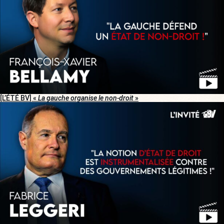
[L’ÉTÉ BV] «
La gauche organise le non-droit
»