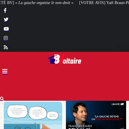
on-droit
»
[VOTRE AVIS] Yaël Braun-Pivet doit-elle renoncer à son projet ar