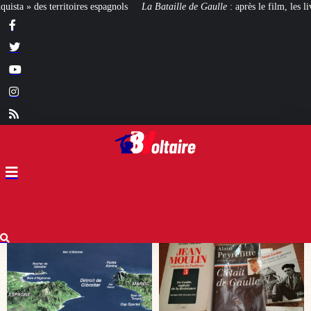
a Bataille de Gaulle
: après le film, les livres !
[CINÉMA]
De la Comédie-