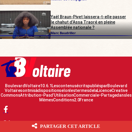
Yaël Braun-Pivet laissera-t-elle passer
le chahut d’Assa Traoré en pleine
Assemblée nationale ?
Marc Baudriller
Boulevard Voltaire 10.6.1 Les contenus écrits publiés par Boulevard
Voltaire sont mis à disposition selon les termes de la Licence Creative
Commons Attribution – Pas d’Utilisation Commerciale – Partage dans les
Mêmes Conditions 2.0 France
PARTAGER CET ARTICLE