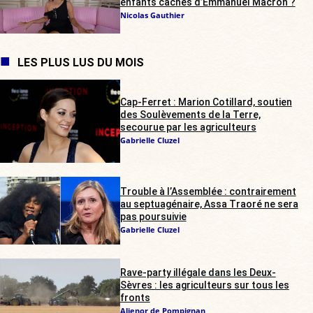
enfants cachés d’Emmanuel Macron ?
Nicolas Gauthier
LES PLUS LUS DU MOIS
Cap-Ferret : Marion Cotillard, soutien
des Soulèvements de la Terre,
secourue par les agriculteurs
Gabrielle Cluzel
Trouble à l’Assemblée : contrairement
au septuagénaire, Assa Traoré ne sera
pas poursuivie
Gabrielle Cluzel
Rave-party illégale dans les Deux-
Sèvres : les agriculteurs sur tous les
fronts
Alienor de Pompignan