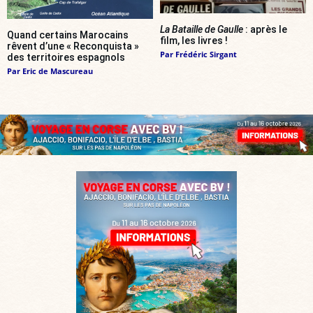
La Bataille de Gaulle
: après le
Quand certains Marocains
film, les livres !
rêvent d’une « Reconquista »
Par
Frédéric Sirgant
des territoires espagnols
Par
Eric de Mascureau