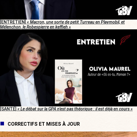
[ENTRETIEN]
« Macron, une sorte de petit Turreau en Playmobil, et
Mélenchon, le Robespierre en keffieh »
[SANTÉ]
« Le débat sur la GPA n’est pas théorique : il est déjà en cours »
CORRECTIFS ET MISES À JOUR