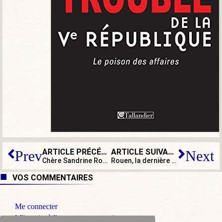
ARTICLE PRÉCÉDENT
ARTICLE SUIVANT
Prev
Next
Chère Sandrine Rousseau, les mères chrétiennes en ont ras le serre-tête (qu’elles ne portent pas) !
Rouen, la dernière victoire de Napoléon ?
VOS COMMENTAIRES
Me connecter
M'inscrire à l'espace commentaire