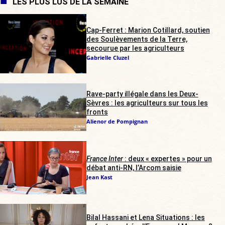
LES PLUS LUS DE LA SEMAINE
Cap-Ferret : Marion Cotillard, soutien
des Soulèvements de la Terre,
secourue par les agriculteurs
Gabrielle Cluzel
Rave-party illégale dans les Deux-
Sèvres : les agriculteurs sur tous les
fronts
Alienor de Pompignan
France Inter
: deux « expertes » pour un
débat anti-RN, l’Arcom saisie
Jean Kast
Bilal Hassani et Lena Situations : les