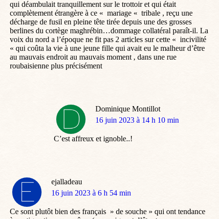
qui déambulait tranquillement sur le trottoir et qui était
complètement étrangère à ce « mariage « tribale , reçu une
décharge de fusil en pleine tête tirée depuis une des grosses
berlines du cortège maghrébin…dommage collatéral paraît-il. La
voix du nord a l’époque ne fit pas 2 articles sur cette « incivilité
« qui coûta la vie à une jeune fille qui avait eu le malheur d’être
au mauvais endroit au mauvais moment , dans une rue
roubaisienne plus précisément
Dominique Montillot
dit
16 juin 2023 à 14 h 10 min
:
C’est affreux et ignoble..!
ejalladeau
dit
16 juin 2023 à 6 h 54 min
:
Ce sont plutôt bien des français » de souche » qui ont tendance