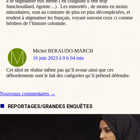
à se stigmatiser eux même ( en craignant d’être trop
franchouillard, égoïste…) . Les minorités , de moins en moins
minoritaires, sont au contraire de plus en plus décomplexées, et
tendent à stigmatiser les français, voyant souvent ceux ci comme
héritiers de l’histoire coloniale.
Michel BERAUDO-MARCH
dit
16 juin 2023 à 0 h 04 min
:
Cet idiot ne réalise même pas qu’il avoue ainsi que ces
débordements sont le fait des catégories qu’il prétend défendre.
Navigation de commentaire
Nouveaux commentaires →
REPORTAGES/GRANDES ENQUÊTES