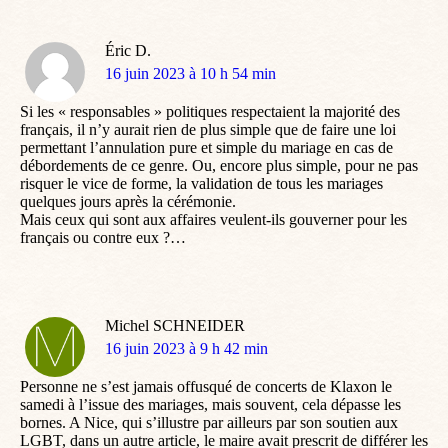
Éric D.
dit
16 juin 2023 à 10 h 54 min
:
Si les « responsables » politiques respectaient la majorité des
français, il n’y aurait rien de plus simple que de faire une loi
permettant l’annulation pure et simple du mariage en cas de
débordements de ce genre. Ou, encore plus simple, pour ne pas
risquer le vice de forme, la validation de tous les mariages
quelques jours après la cérémonie.
Mais ceux qui sont aux affaires veulent-ils gouverner pour les
français ou contre eux ?…
Michel SCHNEIDER
dit
16 juin 2023 à 9 h 42 min
:
Personne ne s’est jamais offusqué de concerts de Klaxon le
samedi à l’issue des mariages, mais souvent, cela dépasse les
bornes. A Nice, qui s’illustre par ailleurs par son soutien aux
LGBT, dans un autre article, le maire avait prescrit de différer les