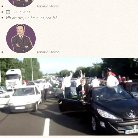
Arnaud Florac
15 juin 2023
Articles
,
Polémiques
,
Société
Arnaud Florac