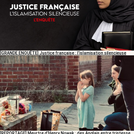
[GRANDE ENQUÊTE] Justice française : l’islamisation silencieuse
[REPORTAGE] Meurtre d’Henry Nowak : des Anglais entre tristesse