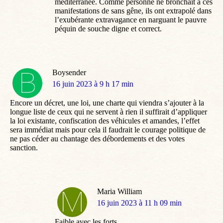
méditerranée. Comme personne ne bronchait à ces
manifestations de sans gêne, ils ont extrapolé dans
l’exubérante extravagance en narguant le pauvre
péquin de souche digne et correct.
Boysender
dit
16 juin 2023 à 9 h 17 min
:
Encore un décret, une loi, une charte qui viendra s’ajouter à la
longue liste de ceux qui ne servent à rien il suffirait d’appliquer
la loi existante, confiscation des véhicules et amandes, l’effet
sera immédiat mais pour cela il faudrait le courage politique de
ne pas céder au chantage des débordements et des votes
sanction.
Maria William
dit
16 juin 2023 à 11 h 09 min
:
Faible avec les forts…