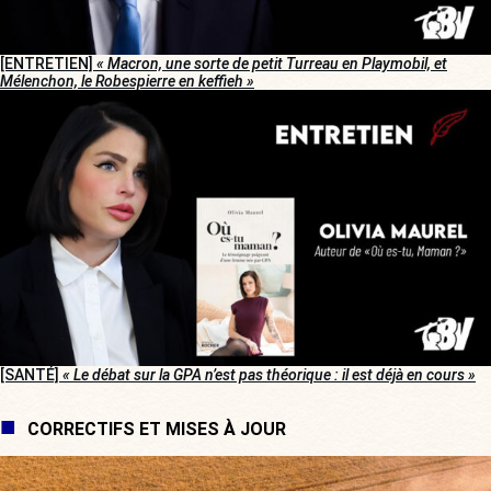
[ENTRETIEN]
« Macron, une sorte de petit Turreau en Playmobil, et
Mélenchon, le Robespierre en keffieh »
[SANTÉ]
« Le débat sur la GPA n’est pas théorique : il est déjà en cours »
CORRECTIFS ET MISES À JOUR