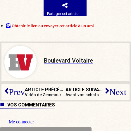
Partager cet article
Obtenir le lien ou envoyer cet article à un ami
Boulevard Voltaire
ARTICLE PRÉCÉDENT
ARTICLE SUIVANT
Prev
Next
Vidéo de Zemmour : Laeticia Hallyday s’émeut d’une « propagande qui n’aurait pas plu à Johnny ». Sûre ?
Avant vos achats de Noël, n’oubliez pas la « Charte » du gouvernement « pour une représentation mixte des jouets »
VOS COMMENTAIRES
Me connecter
M'inscrire à l'espace commentaire