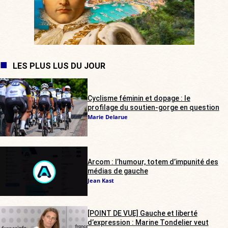
LES PLUS LUS DU JOUR
Cyclisme féminin et dopage : le
profilage du soutien-gorge en question
Marie Delarue
Arcom : l’humour, totem d’impunité des
médias de gauche
Jean Kast
[POINT DE VUE] Gauche et liberté
d’expression : Marine Tondelier veut