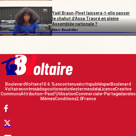
Yaël Braun-Pivet laissera-t-elle passer
le chahut d’Assa Traoré en pleine
Assemblée nationale ?
Marc Baudriller
Boulevard Voltaire 10.6.1 Les contenus écrits publiés par Boulevard
Voltaire sont mis à disposition selon les termes de la Licence Creative
Commons Attribution – Pas d’Utilisation Commerciale – Partage dans les
Mêmes Conditions 2.0 France