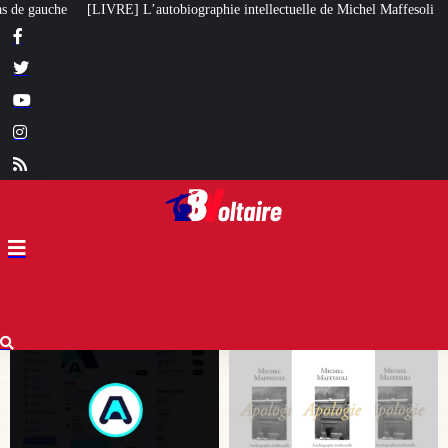
iographie intellectuelle de Michel Maffesoli
Pour regagner son influence e