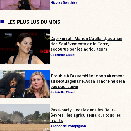
Nicolas Gauthier
LES PLUS LUS DU MOIS
Cap-Ferret : Marion Cotillard, soutien
des Soulèvements de la Terre,
secourue par les agriculteurs
Gabrielle Cluzel
Trouble à l’Assemblée : contrairement
au septuagénaire, Assa Traoré ne sera
pas poursuivie
Gabrielle Cluzel
Rave-party illégale dans les Deux-
Sèvres : les agriculteurs sur tous les
fronts
Alienor de Pompignan