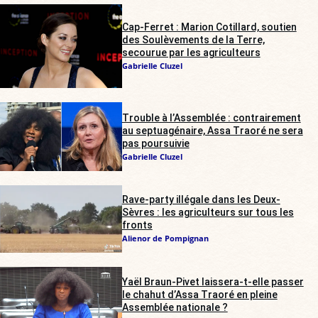
Cap-Ferret : Marion Cotillard, soutien
des Soulèvements de la Terre,
secourue par les agriculteurs
Gabrielle Cluzel
Trouble à l’Assemblée : contrairement
au septuagénaire, Assa Traoré ne sera
pas poursuivie
Gabrielle Cluzel
Rave-party illégale dans les Deux-
Sèvres : les agriculteurs sur tous les
fronts
Alienor de Pompignan
Yaël Braun-Pivet laissera-t-elle passer
le chahut d’Assa Traoré en pleine
Assemblée nationale ?