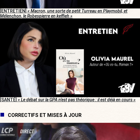
[ENTRETIEN]
« Macron, une sorte de petit Turreau en Playmobil, et
Mélenchon, le Robespierre en keffieh »
[SANTÉ]
« Le débat sur la GPA n’est pas théorique : il est déjà en cours »
CORRECTIFS ET MISES À JOUR