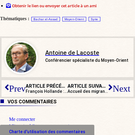
Obtenir le lien ou envoyer cet article à un ami
Thématiques :
Bachar el-Assad
Moyen-Orient
Syrie
Antoine de Lacoste
Conférencier spécialiste du Moyen-Orient
ARTICLE PRÉCÉDENT
ARTICLE SUIVANT
Prev
Next
François Hollande : « Je suis là pour donner des leçons »
Accueil des migrants : le livre d’un vicaire coupé du monde
VOS COMMENTAIRES
Me connecter
M'inscrire à l'espace commentaire
Charte d'utilisation des commentaires