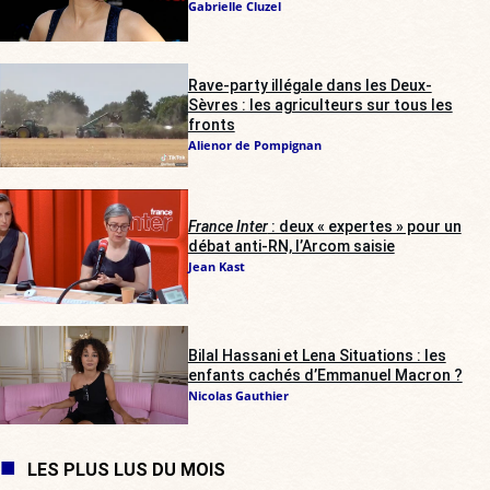
Gabrielle Cluzel
Rave-party illégale dans les Deux-
Sèvres : les agriculteurs sur tous les
fronts
Alienor de Pompignan
France Inter
: deux « expertes » pour un
débat anti-RN, l’Arcom saisie
Jean Kast
Bilal Hassani et Lena Situations : les
enfants cachés d’Emmanuel Macron ?
Nicolas Gauthier
LES PLUS LUS DU MOIS