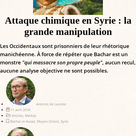
Attaque chimique en Syrie : la
grande manipulation
Les Occidentaux sont prisonniers de leur rhétorique
manichéenne. À force de répéter que Bachar est un
monstre
"qui massacre son propre peuple"
, aucun recul,
aucune analyse objective ne sont possibles.
Antoine de Lacoste
11 avril 2018
Articles
,
Médias
Bachar el-Assad
,
Moyen-Orient
,
Syrie