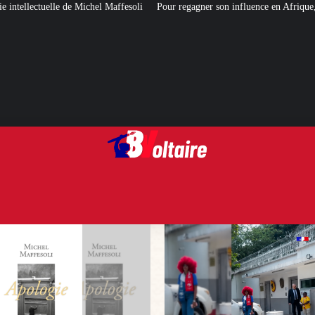
fesoli
Pour regagner son influence en Afrique, le Quai d’Orsay a choisi… 