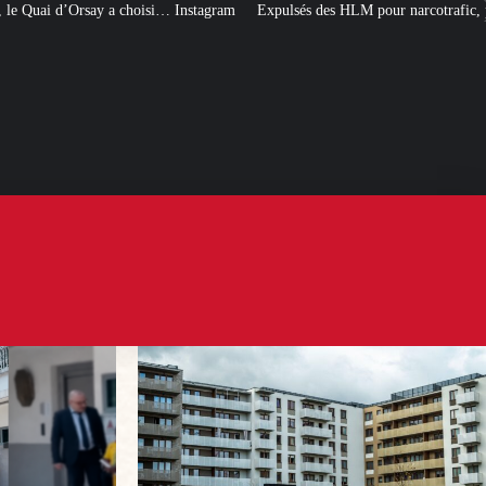
Instagram
Expulsés des HLM pour narcotrafic, peuvent-ils obtenir un nouvea