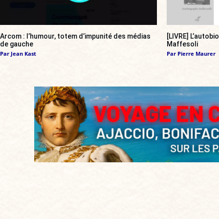
Arcom : l’humour, totem d’impunité des médias
[LIVRE] L’autobi
de gauche
Maffesoli
Par
Jean Kast
Par
Pierre Maurer