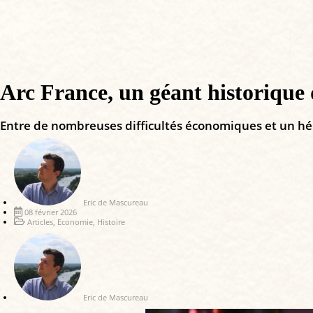
Arc France, un géant historique 
Entre de nombreuses difficultés économiques et un héri
Eric de Mascureau
08 février 2026
Articles
,
Economie
,
Histoire
Eric de Mascureau