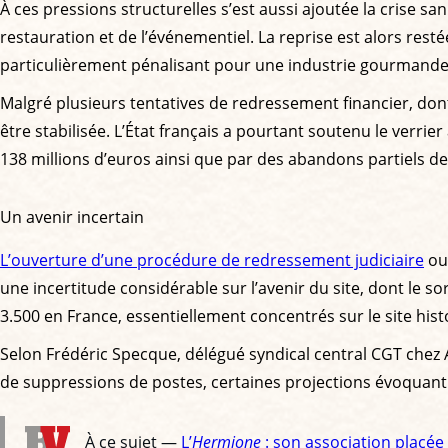
À ces pressions structurelles s’est aussi ajoutée la crise sa
restauration et de l’événementiel. La reprise est alors resté
particulièrement pénalisant pour une industrie gourmande e
Malgré plusieurs tentatives de redressement financier, dont
être stabilisée. L’État français a pourtant soutenu le ver
138 millions d’euros ainsi que par des abandons partiels de c
Un avenir incertain
L’ouverture d’une procédure de redressement judiciaire
ouv
une incertitude considérable sur l’avenir du site, dont le 
3.500 en France, essentiellement concentrés sur le site his
Selon Frédéric Specque, délégué syndical central CGT chez 
de suppressions de postes, certaines projections évoquant
À ce sujet —
L’
Hermione
: son association placée