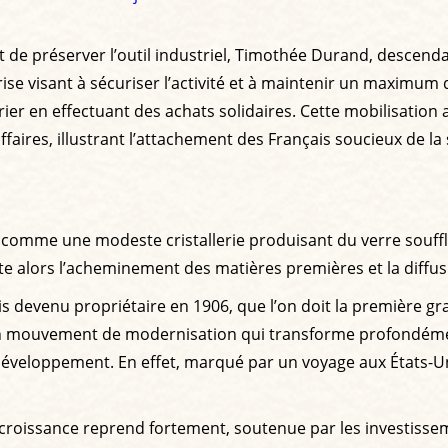
t de préserver l’outil industriel, Timothée Durand, descendan
e visant à sécuriser l’activité et à maintenir un maximum d
rier en effectuant des achats solidaires. Cette mobilisation 
ffaires, illustrant l’attachement des Français soucieux de l
comme une modeste cristallerie produisant du verre soufflé
lite alors l’acheminement des matières premières et la diffu
is devenu propriétaire en 1906, que l’on doit la première g
un mouvement de modernisation qui transforme profondément 
développement. En effet, marqué par un voyage aux États-Un
croissance reprend fortement, soutenue par les investissem