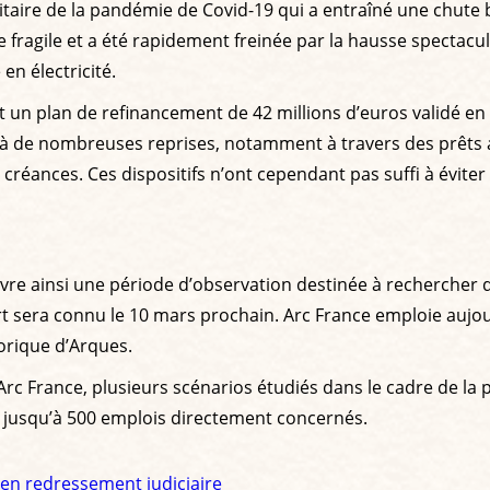
nitaire de la pandémie de Covid-19 qui a entraîné une chute b
e fragile et a été rapidement freinée par la hausse spectacula
n électricité.
 un plan de refinancement de 42 millions d’euros validé en 
rier à de nombreuses reprises, notamment à travers des prêt
réances. Ces dispositifs n’ont cependant pas suffi à éviter l
re ainsi une période d’observation destinée à rechercher des
sort sera connu le 10 mars prochain. Arc France emploie aujo
torique d’Arques.
Arc France, plusieurs scénarios étudiés dans le cadre de la
 jusqu’à 500 emplois directement concernés.
 en redressement judiciaire