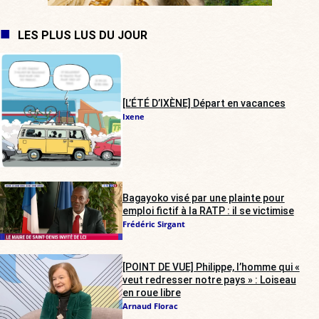
LES PLUS LUS DU JOUR
[L’ÉTÉ D’IXÈNE] Départ en vacances
Ixene
Bagayoko visé par une plainte pour
emploi fictif à la RATP : il se victimise
Frédéric Sirgant
[POINT DE VUE] Philippe, l’homme qui «
veut redresser notre pays » : Loiseau
en roue libre
Arnaud Florac