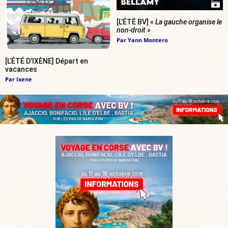
[L’ÉTÉ BV] «
La gauche organise le
non-droit
»
Par
Yann Montero
[L’ÉTÉ D’IXÈNE] Départ en
vacances
Par
Ixene