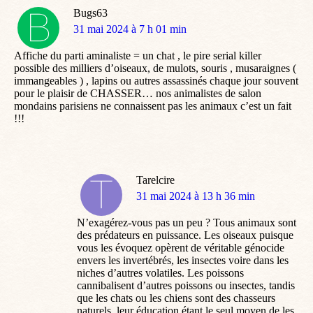
Bugs63
dit
31 mai 2024 à 7 h 01 min
:
Affiche du parti aminaliste = un chat , le pire serial killer
possible des milliers d’oiseaux, de mulots, souris , musaraignes (
immangeables ) , lapins ou autres assassinés chaque jour souvent
pour le plaisir de CHASSER… nos animalistes de salon
mondains parisiens ne connaissent pas les animaux c’est un fait
!!!
Tarelcire
dit
31 mai 2024 à 13 h 36 min
:
N’exagérez-vous pas un peu ? Tous animaux sont
des prédateurs en puissance. Les oiseaux puisque
vous les évoquez opèrent de véritable génocide
envers les invertébrés, les insectes voire dans les
niches d’autres volatiles. Les poissons
cannibalisent d’autres poissons ou insectes, tandis
que les chats ou les chiens sont des chasseurs
naturels, leur éducation étant le seul moyen de les