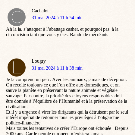
Cachalot
dit
31 mai 2024 à 11 h 54 min
:
Ah la la, s’attaquer à l’abattage casher, et pourquoi pas, à la
circoncision tant que vous y êtes. Bande de mécréants
Lougry
dit
31 mai 2024 à 11 h 38 min
:
Je la comprend un peu . Avec les animaux, jamais de déception.
On récolte toujours ce que l’on offre aux domestiques, et on
sauve la planète en préservant la nature animale et végétale
sauvage. Par contre, la priorité des citoyens responsables doit
être donnée à l’équilibre de l’Humanité et à la préservation de la
civilisation.
Et il y a urgence à virer les dirigeants qui la détruisent par le seul
intérêt impérial de redonner tous les privilèges à l’oligarchie
politico-financière.
Mais toutes les tentatives de créer l’Europe ont échouée . Depuis
2000 ans. Car le peuple européen n’existera jamais.