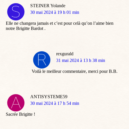
STEINER Yolande
dit
30 mai 2024 à 19 h 01 min
:
Elle ne changera jamais et c’est pour celà qu’on l’aime bien
notre Brigitte Bardot .
rexgurald
dit
31 mai 2024 à 13 h 38 min
:
Voilà le meilleur commentaire, merci pour B.B.
ANTISYSTEME59
dit
30 mai 2024 à 17 h 54 min
:
Sacrée Brigitte !