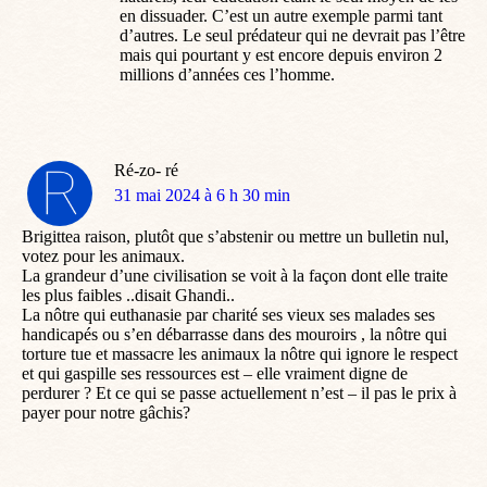
en dissuader. C’est un autre exemple parmi tant
d’autres. Le seul prédateur qui ne devrait pas l’être
mais qui pourtant y est encore depuis environ 2
millions d’années ces l’homme.
Ré-zo- ré
dit
31 mai 2024 à 6 h 30 min
:
Brigittea raison, plutôt que s’abstenir ou mettre un bulletin nul,
votez pour les animaux.
La grandeur d’une civilisation se voit à la façon dont elle traite
les plus faibles ..disait Ghandi..
La nôtre qui euthanasie par charité ses vieux ses malades ses
handicapés ou s’en débarrasse dans des mouroirs , la nôtre qui
torture tue et massacre les animaux la nôtre qui ignore le respect
et qui gaspille ses ressources est – elle vraiment digne de
perdurer ? Et ce qui se passe actuellement n’est – il pas le prix à
payer pour notre gâchis?