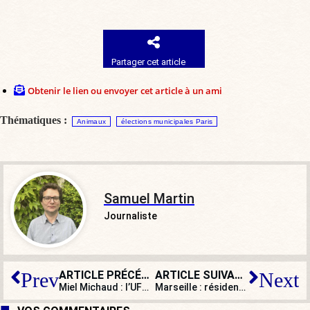
Partager cet article
Obtenir le lien ou envoyer cet article à un ami
Thématiques :
Animaux
élections municipales Paris
Samuel Martin
Journaliste
ARTICLE PRÉCÉDENT
ARTICLE SUIVANT
Prev
Next
Miel Michaud : l’UFC-Que Choisir porte plainte pour un étiquetage supposé trompeur
Marseille : résidence squattée, les propriétaires se rebiffent, pas les pouvoirs publics