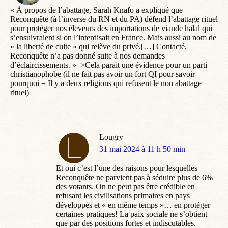
« À propos de l’abattage, Sarah Knafo a expliqué que
Reconquête (à l’inverse du RN et du PA) défend l’abattage rituel
pour protéger nos éleveurs des importations de viande halal qui
s’ensuivraient si on l’interdisait en France. Mais aussi au nom de
« la liberté de culte » qui relève du privé.[…] Contacté,
Reconquête n’a pas donné suite à nos demandes
d’éclaircissements. »–>Cela parait une évidence pour un parti
christianophobe (il ne fait pas avoir un fort QI pour savoir
pourquoi = Il y a deux religions qui refusent le non abattage
rituel)
Lougry
dit
31 mai 2024 à 11 h 50 min
:
Et oui c’est l’une des raisons pour lesquelles
Reconquête ne parvient pas à séduire plus de 6%
des votants. On ne peut pas être crédible en
refusant les civilisations primaires en pays
développés et « en même temps »… en protéger
certaines pratiques! La paix sociale ne s’obtient
que par des positions fortes et indiscutables.