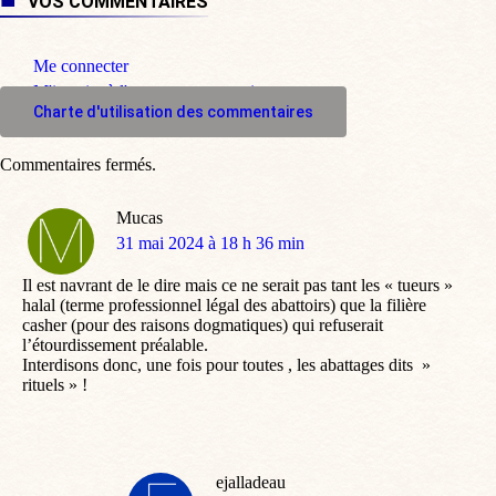
VOS COMMENTAIRES
Me connecter
M'inscrire à l'espace commentaire
Charte d'utilisation des commentaires
Commentaires fermés.
Mucas
dit
31 mai 2024 à 18 h 36 min
:
Il est navrant de le dire mais ce ne serait pas tant les « tueurs »
halal (terme professionnel légal des abattoirs) que la filière
casher (pour des raisons dogmatiques) qui refuserait
l’étourdissement préalable.
Interdisons donc, une fois pour toutes , les abattages dits »
rituels » !
ejalladeau