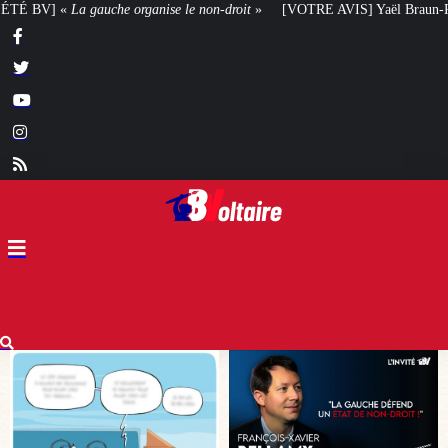
n-droit
»
[VOTRE AVIS] Yaël Braun-Pivet doit-elle renoncer à son projet arc