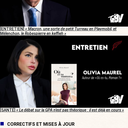
[ENTRETIEN]
« Macron, une sorte de petit Turreau en Playmobil, et
Mélenchon, le Robespierre en keffieh »
[SANTÉ]
« Le débat sur la GPA n’est pas théorique : il est déjà en cours »
CORRECTIFS ET MISES À JOUR