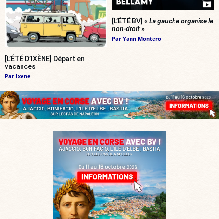
[L’ÉTÉ BV] «
La gauche organise le
non-droit
»
Par
Yann Montero
[L’ÉTÉ D’IXÈNE] Départ en
vacances
Par
Ixene