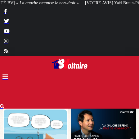
-droit
»
[VOTRE AVIS] Yaël Braun-Pivet doit-elle renoncer à son projet arc