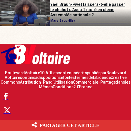
Yaël Braun-Pivet laissera-t-elle passer
le chahut d’Assa Traoré en pleine
Assemblée nationale ?
Marc Baudriller
Boulevard Voltaire 10.6.1 Les contenus écrits publiés par Boulevard
Voltaire sont mis à disposition selon les termes de la Licence Creative
Commons Attribution – Pas d’Utilisation Commerciale – Partage dans les
Mêmes Conditions 2.0 France
PARTAGER CET ARTICLE