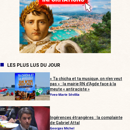
LES PLUS LUS DU JOUR
« Ta chicha et ta musique, on n’en veut
pas » : la mairie RN d’Agde face à la
meute « antiraciste »
Yves-Marie Sévillia
Ingérences étrangères : la complainte
de Gabriel Attal
Georges Michel