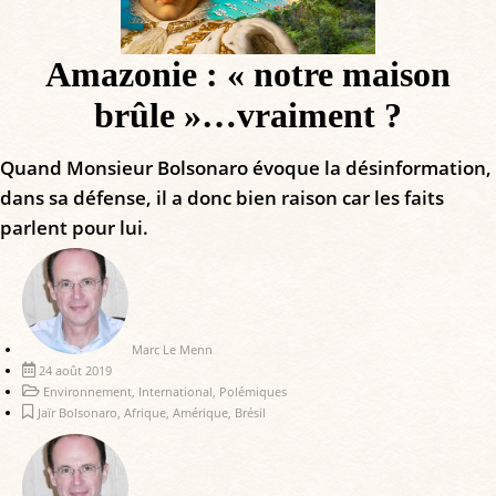
Amazonie : « notre maison
brûle »…vraiment ?
Quand Monsieur Bolsonaro évoque la désinformation,
dans sa défense, il a donc bien raison car les faits
parlent pour lui.
Marc Le Menn
24 août 2019
Environnement
,
International
,
Polémiques
Jaïr Bolsonaro
,
Afrique
,
Amérique
,
Brésil