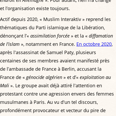
endroit en Allemagne
». Pour autant, rien n’a changé
et l’organisation existe toujours.
Actif depuis 2020, « Muslim Interaktiv » reprend les
thématiques du Parti islamique de la Libération,
dénonçant l’«
assimilation forcée
» et la «
diffamation
de l’islam
», notamment en France.
En octobre 2020
,
après l'assassinat de Samuel Paty, plusieurs
centaines de ses membres avaient manifesté près
de l’ambassade de France à Berlin, accusant la
France de «
génocide algérien
» et d’«
exploitation au
Mali
». Le groupe avait déjà attiré l'attention en
protestant contre une agression envers des femmes
musulmanes à Paris. Au vu d'un tel discours,
profondément provocateur et vecteur du pire de