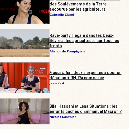
des Soulèvements de la Terre,
secourue par les agriculteurs
Gabrielle Cluzel
Rave-party illégale dans les Deux-
Sèvres : les agriculteurs sur tous les
fronts
Alienor de Pompignan
France Inter
: deux « expertes » pour un
débat anti-RN, l’Arcom saisie
Jean Kast
Bilal Hassani et Lena Situations : les
enfants cachés d’Emmanuel Macron ?
Nicolas Gauthier