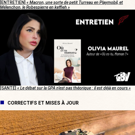
[ENTRETIEN]
« Macron, une sorte de petit Turreau en Playmobil, et
Mélenchon, le Robespierre en keffieh »
[SANTÉ]
« Le débat sur la GPA n’est pas théorique : il est déjà en cours »
CORRECTIFS ET MISES À JOUR