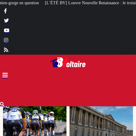
 Louvre Nouvelle Renaissance : le troisième caprice patrimonial de Macron