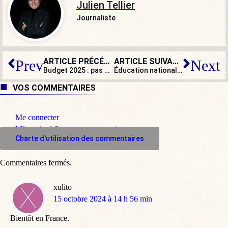
Julien Tellier
Journaliste
ARTICLE PRÉCÉDENT
ARTICLE SUIVANT
Prev
Next
Budget 2025 : pas d’austérité pour les politiques et les clandestins
Éducation nationale : les syndicats d’enseignants menacent d’une grève
VOS COMMENTAIRES
Me connecter
M'inscrire à l'espace commentaire
Charte d'utilisation des commentaires
Commentaires fermés.
xulito
dit
15 octobre 2024 à 14 h 56 min
:
Bientôt en France.