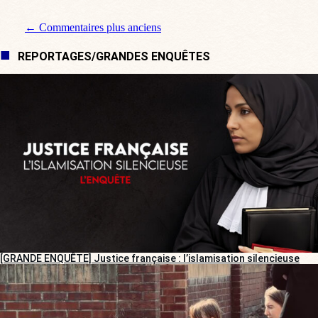
Navigation de commentaire
← Commentaires plus anciens
REPORTAGES/GRANDES ENQUÊTES
[GRANDE ENQUÊTE] Justice française : l’islamisation silencieuse