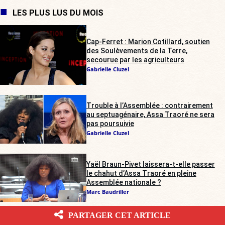
LES PLUS LUS DU MOIS
Cap-Ferret : Marion Cotillard, soutien
des Soulèvements de la Terre,
secourue par les agriculteurs
Gabrielle Cluzel
Trouble à l’Assemblée : contrairement
au septuagénaire, Assa Traoré ne sera
pas poursuivie
Gabrielle Cluzel
Yaël Braun-Pivet laissera-t-elle passer
le chahut d’Assa Traoré en pleine
Assemblée nationale ?
Marc Baudriller
PARTAGER CET ARTICLE
Rave-party illégale dans les Deux-