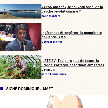
« Groix antifa ! », le nouveau profil de la
gauche révolutionnaire ?
Yann Montero
Ingérences étrangères : la complainte
de Gabriel Attal
Georges Michel
[L’ÉTÉ BV] Toujours plus de taxes : la
France s’attaque désormais aux serres
de jardin
Sarah-Louise Guille
SIGNÉ DOMINIQUE JAMET