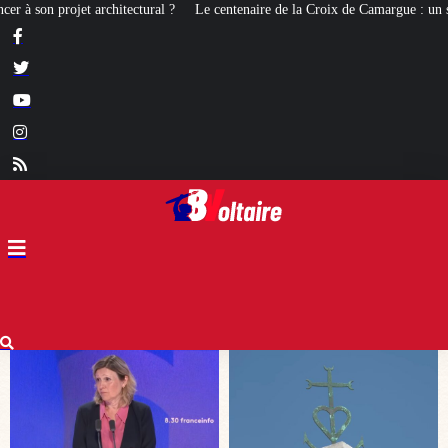
 centenaire de la Croix de Camargue : un symbole et un signe d’appartenance