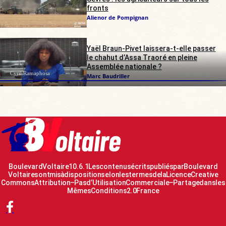
fronts
Alienor de Pompignan
Yaël Braun-Pivet laissera-t-elle passer
le chahut d’Assa Traoré en pleine
Assemblée nationale ?
Cyril Ramaphosa
Marc Baudriller
Boulevard Voltaire 10.6.1 Les contenus écrits publiés par Boulevard
Voltaire sont mis à disposition selon les termes de la Licence Creative
Commons Attribution – Pas d’Utilisation Commerciale – Partage dans les
Mêmes Conditions 2.0 France