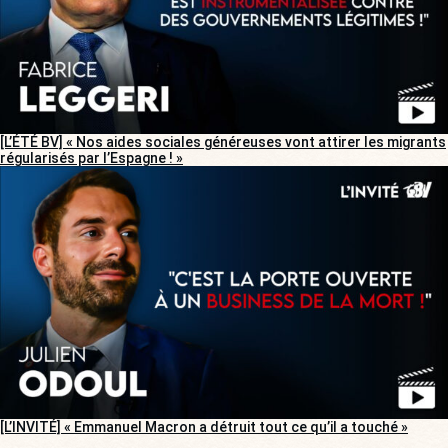
[L’ÉTÉ BV] « Nos aides sociales généreuses vont attirer les migrants
régularisés par l’Espagne ! »
[L’INVITÉ] « Emmanuel Macron a détruit tout ce qu’il a touché »