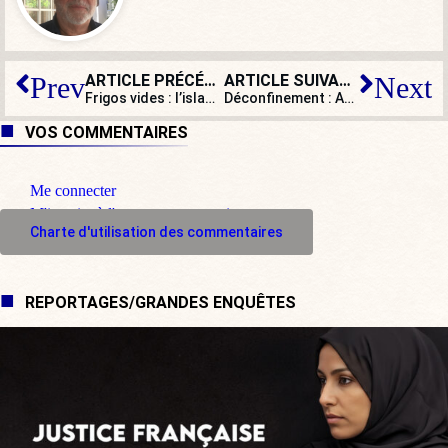
ARTICLE PRÉCÉDENT
ARTICLE SUIVANT
Prev
Next
Frigos vides : l’islam au chevet des banlieues
Déconfinement : Agnès Buzyn repart en campagne à Paris
VOS COMMENTAIRES
Me connecter
M'inscrire à l'espace commentaire
Charte d'utilisation des commentaires
REPORTAGES/GRANDES ENQUÊTES