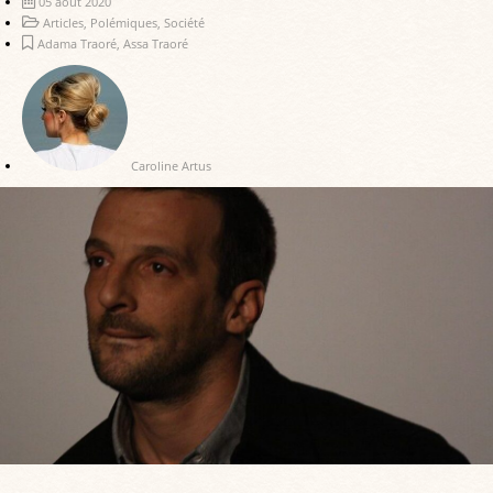
05 août 2020
Articles
,
Polémiques
,
Société
Adama Traoré
,
Assa Traoré
Caroline Artus