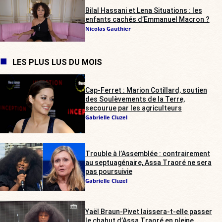
Bilal Hassani et Lena Situations : les
enfants cachés d’Emmanuel Macron ?
Nicolas Gauthier
LES PLUS LUS DU MOIS
Cap-Ferret : Marion Cotillard, soutien
des Soulèvements de la Terre,
secourue par les agriculteurs
Gabrielle Cluzel
Trouble à l’Assemblée : contrairement
au septuagénaire, Assa Traoré ne sera
pas poursuivie
Gabrielle Cluzel
Yaël Braun-Pivet laissera-t-elle passer
le chahut d’Assa Traoré en pleine