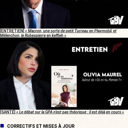
[ENTRETIEN]
« Macron, une sorte de petit Turreau en Playmobil, et
Mélenchon, le Robespierre en keffieh »
[SANTÉ]
« Le débat sur la GPA n’est pas théorique : il est déjà en cours »
CORRECTIFS ET MISES À JOUR