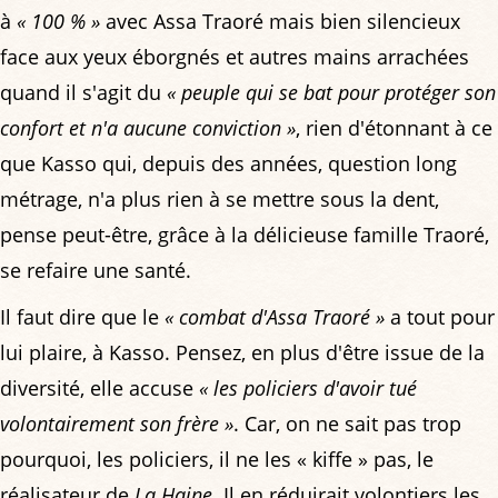
à
« 100 % »
avec Assa Traoré mais bien silencieux
face aux yeux éborgnés et autres mains arrachées
quand il s'agit du
« peuple qui se bat pour protéger son
confort et n'a aucune conviction »
, rien d'étonnant à ce
que Kasso qui, depuis des années, question long
métrage, n'a plus rien à se mettre sous la dent,
pense peut-être, grâce à la délicieuse famille Traoré,
se refaire une santé.
Il faut dire que le
« combat d'Assa Traoré »
a tout pour
lui plaire, à Kasso. Pensez, en plus d'être issue de la
diversité, elle accuse
« les policiers d'avoir tué
volontairement son frère »
. Car, on ne sait pas trop
pourquoi, les policiers, il ne les « kiffe » pas, le
réalisateur de
La Haine
. Il en réduirait volontiers les