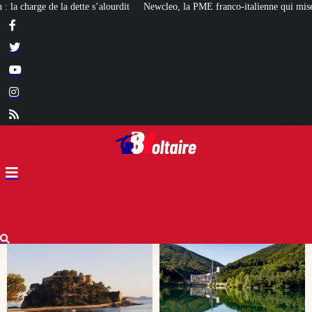
Newcleo, la PME franco-italienne qui mise sur l’avenir du « mini nucléaire »