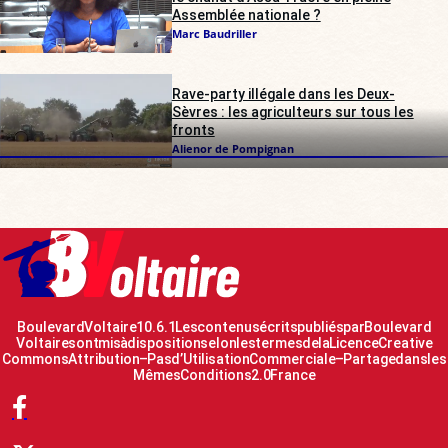
Assemblée nationale ?
Marc Baudriller
Rave-party illégale dans les Deux-
Sèvres : les agriculteurs sur tous les
fronts
Alienor de Pompignan
Boulevard Voltaire 10.6.1 Les contenus écrits publiés par Boulevard
Voltaire sont mis à disposition selon les termes de la Licence Creative
Commons Attribution – Pas d’Utilisation Commerciale – Partage dans les
Mêmes Conditions 2.0 France