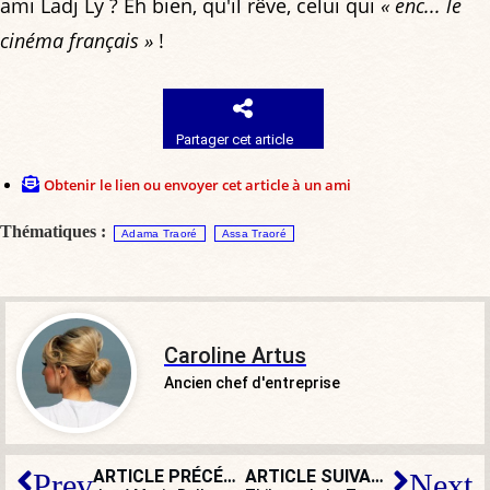
ami Ladj Ly ? Eh bien, qu'il rêve, celui qui
« enc... le
cinéma français »
!
Partager cet article
Obtenir le lien ou envoyer cet article à un ami
Thématiques :
Adama Traoré
Assa Traoré
Caroline Artus
Ancien chef d'entreprise
ARTICLE PRÉCÉDENT
ARTICLE SUIVANT
Prev
Next