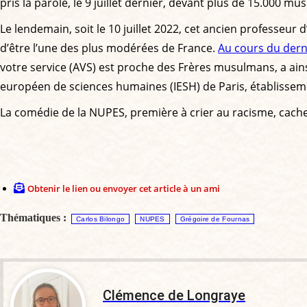
pris la parole, le 9 juillet dernier, devant plus de 15.000 
Le lendemain, soit le 10 juillet 2022, cet ancien professeur 
d’être l’une des plus modérées de France.
Au cours du der
votre service (AVS) est proche des Frères musulmans, a ai
européen de sciences humaines (IESH) de Paris, établissement
La comédie de la NUPES, première à crier au racisme, cache e
Obtenir le lien ou envoyer cet article à un ami
Thématiques :
Carlos Bilongo
NUPES
Grégoire de Fournas
Clémence de Longraye