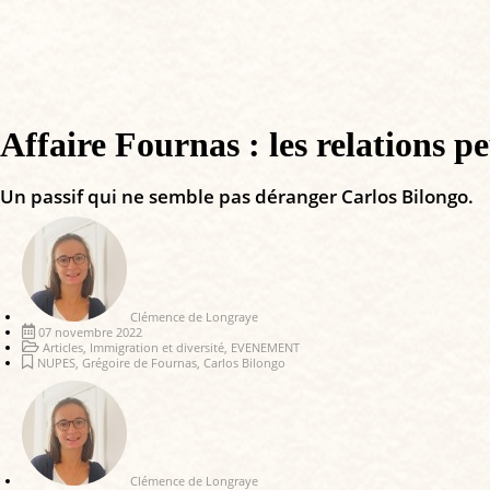
Affaire Fournas : les relations 
Un passif qui ne semble pas déranger Carlos Bilongo.
Clémence de Longraye
07 novembre 2022
Articles
,
Immigration et diversité
,
EVENEMENT
NUPES
,
Grégoire de Fournas
,
Carlos Bilongo
Clémence de Longraye