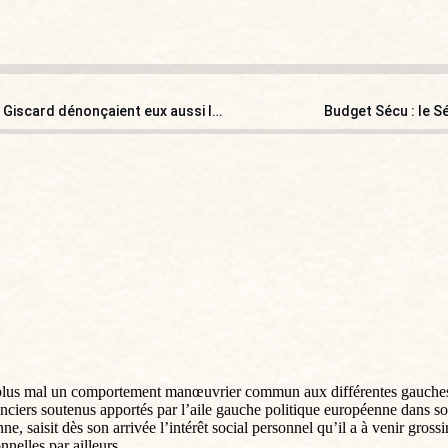
Affaire Fournas : quand Marchais, Mitterrand, Chirac et Giscard dénonçaient eux aussi l’immigration folle…
Budget Sécu : le S
us mal un comportement manœuvrier commun aux différentes gauches eur
nanciers soutenus apportés par l’aile gauche politique européenne dans so
e, saisit dès son arrivée l’intérêt social personnel qu’il a à venir gros
nelles par ailleurs.