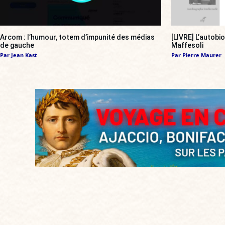
Arcom : l’humour, totem d’impunité des médias
[LIVRE] L’autobi
de gauche
Maffesoli
Par
Jean Kast
Par
Pierre Maurer