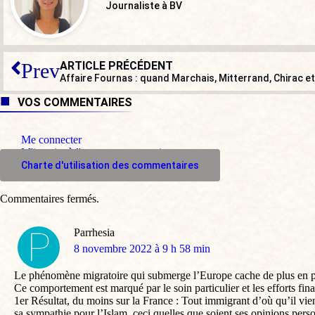
Journaliste à BV
ARTICLE PRÉCÉDENT
Prev
VOS COMMENTAIRES
Me connecter
M'inscrire à l'espace commentaire
Charte d'utilisation des commentaires
Commentaires fermés.
Parrhesia
dit
8 novembre 2022 à 9 h 58 min
:
Le phénomène migratoire qui submerge l’Europe cache de plus en pl
Ce comportement est marqué par le soin particulier et les efforts fi
1er Résultat, du moins sur la France : Tout immigrant d’où qu’il vienn
sa sympathie pour l’Islam, ceci quelles que soient ses opinions person