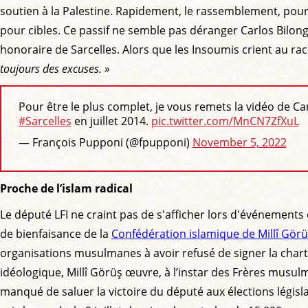
soutien à la Palestine. Rapidement, le rassemblement, pourta
pour cibles. Ce passif ne semble pas déranger Carlos Bilon
honoraire de Sarcelles. Alors que les Insoumis crient au ra
toujours des excuses. »
Pour être le plus complet, je vous remets la vidéo de C
#Sarcelles
en juillet 2014.
pic.twitter.com/MnCN7ZfXuL
— François Pupponi (@fpupponi)
November 5, 2022
Proche de l’islam radical
Le député LFI ne craint pas de s'afficher lors d'événements 
de bienfaisance de la
Confédération islamique de Millî Gör
organisations musulmanes à avoir refusé de signer la charte
idéologique, Millî Görüş œuvre, à l’instar des Frères musulm
manqué de saluer la victoire du député aux élections législa