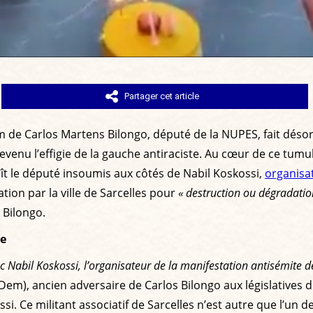
Partager cet article
om de Carlos Martens Bilongo, député de la NUPES, fait déso
evenu l’effigie de la gauche antiraciste. Au cœur de ce tum
ît le député insoumis aux côtés de Nabil Koskossi,
organisa
ion par la ville de Sarcelles pour
« destruction ou dégradatio
 Bilongo.
te
ec Nabil Koskossi, l’organisateur de la manifestation antisémite 
m), ancien adversaire de Carlos Bilongo aux législatives de
i. Ce militant associatif de Sarcelles n’est autre que l’un d