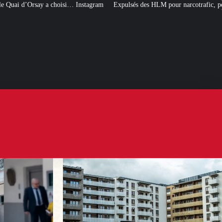
stagram
Expulsés des HLM pour narcotrafic, peuvent-ils obtenir un nouveau 