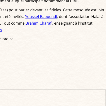
mblement auquel participait notamment la CIMG.
’Oise) pour parler devant les fidèles. Cette mosquée est loin
nt été invités.
Youssef Baouendi
, dont l’association Halal à
ée. Tout comme
Brahim Charafi
, enseignant à l’Institut
ns
.
 radical.