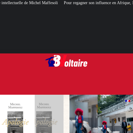
esoli
Pour regagner son influence en Afrique, le Quai d’Orsay a choisi… In