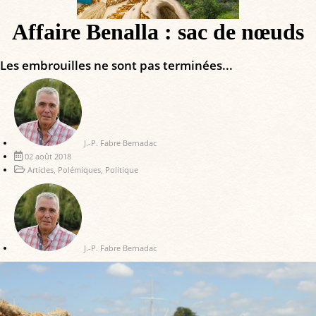
Affaire Benalla : sac de nœuds
Les embrouilles ne sont pas terminées...
J.-P. Fabre Bernadac
02 août 2018
Articles
,
Polémiques
,
Politique
J.-P. Fabre Bernadac