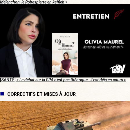
Mélenchon, le Robespierre en keffieh »
[SANTÉ]
« Le débat sur la GPA n’est pas théorique : il est déjà en cours »
CORRECTIFS ET MISES À JOUR