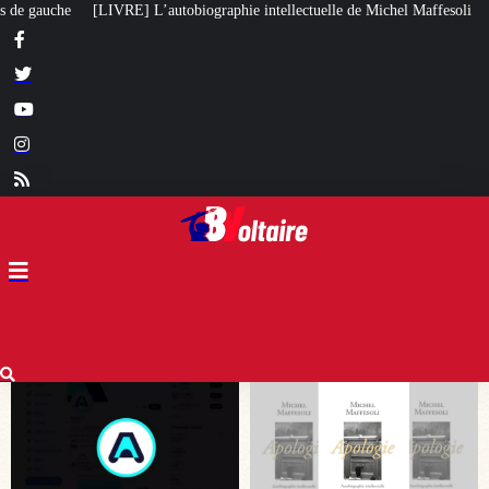
phie intellectuelle de Michel Maffesoli
Pour regagner son influence en Af