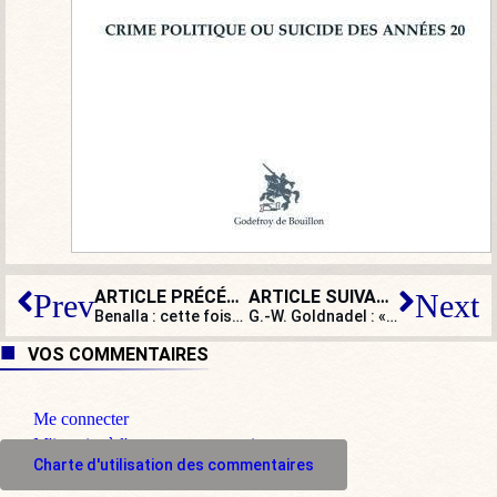
ARTICLE PRÉCÉDENT
ARTICLE SUIVANT
Prev
Next
Benalla : cette fois-ci Macron décroche vraiment
G.-W. Goldnadel : « Si les informations du Parisien sont confirmées, cette affaire de perquisition chez Benalla est énorme ! »
VOS COMMENTAIRES
Me connecter
M'inscrire à l'espace commentaire
Charte d'utilisation des commentaires