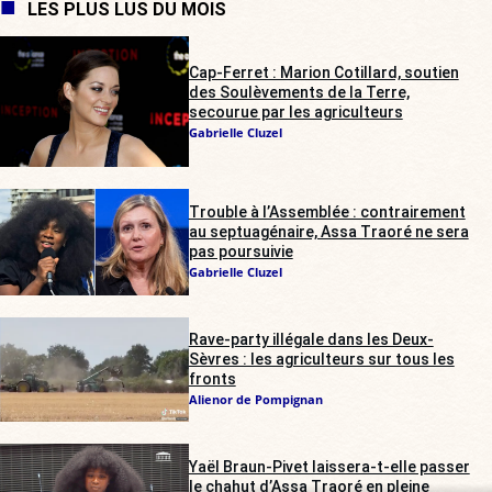
LES PLUS LUS DU MOIS
Cap-Ferret : Marion Cotillard, soutien
des Soulèvements de la Terre,
secourue par les agriculteurs
Gabrielle Cluzel
Trouble à l’Assemblée : contrairement
au septuagénaire, Assa Traoré ne sera
pas poursuivie
Gabrielle Cluzel
Rave-party illégale dans les Deux-
Sèvres : les agriculteurs sur tous les
fronts
Alienor de Pompignan
Yaël Braun-Pivet laissera-t-elle passer
le chahut d’Assa Traoré en pleine