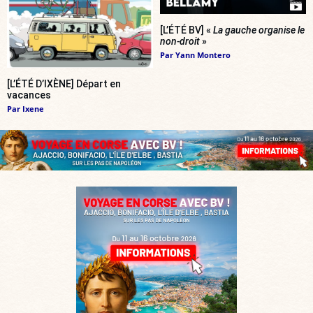
[L’ÉTÉ BV] «
La gauche organise le
non-droit
»
Par
Yann Montero
[L’ÉTÉ D’IXÈNE] Départ en
vacances
Par
Ixene