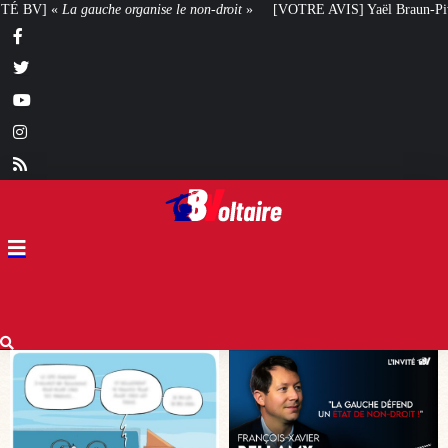
-droit
»
[VOTRE AVIS] Yaël Braun-Pivet doit-elle renoncer à son projet arch