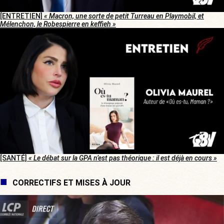
[ENTRETIEN]
« Macron, une sorte de petit Turreau en Playmobil, et
Mélenchon, le Robespierre en keffieh »
[SANTÉ]
« Le débat sur la GPA n’est pas théorique : il est déjà en cours »
CORRECTIFS ET MISES À JOUR