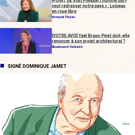
[POINT DE VUE] Philippe, l’homme qui «
veut redresser notre pays » : Loiseau
en roue libre
Arnaud Florac
[VOTRE AVIS] Yaël Braun-Pivet doit-elle
renoncer à son projet architectural ?
Boulevard Voltaire
SIGNÉ DOMINIQUE JAMET