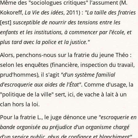
Même des "sociologues critiques" l'assument (M.
Kokoreff,
La Vie des idées
, 2011) :
"La taille des fratries
[est]
susceptible de nourrir des tensions entre les
enfants et les institutions, à commencer par l’école, et
plus tard avec la police et la justice."
Alors, penchons-nous sur la fratrie du jeune Théo :
selon les enquêtes (financière, inspection du travail,
prud'hommes), il s'agit
"d'un système familial
d'escroquerie aux aides de l'État"
. Comme d'usage, la
"politique de la ville" sert, ici, de vache à lait à un
clan hors la loi.
Pour la fratrie L., le juge dénonce une
"escroquerie en
bande organisée au préjudice d'un organisme chargé
d'un service public, abus de confiance et blanchiment"
.