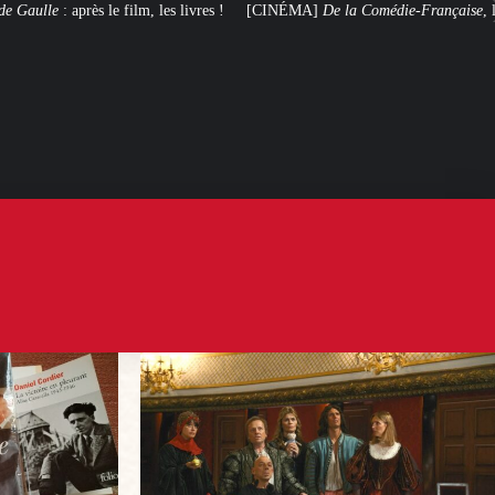
s livres !
[CINÉMA]
De la Comédie-Française
, le film de troupe qui ne ma