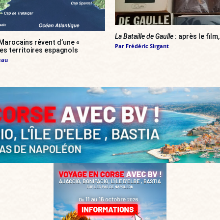
La Bataille de Gaulle
: après le film,
Marocains rêvent d’une «
Par
Frédéric Sirgant
es territoires espagnols
eau