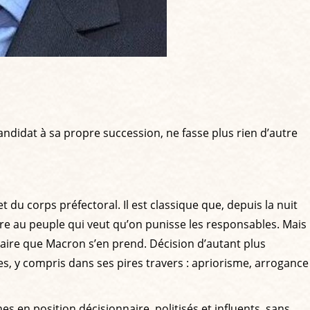
andidat à sa propre succession, ne fasse plus rien d’autre
t du corps préfectoral. Il est classique que, depuis la nuit
ure au peuple qui veut qu’on punisse les responsables. Mais
culaire que Macron s’en prend. Décision d’autant plus
ces, y compris dans ses pires travers : apriorisme, arrogance
 en position décisionnaire, politisés et influents, sans