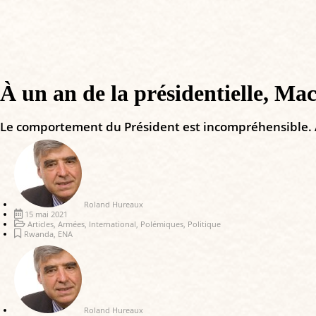
À un an de la présidentielle, Mac
Le comportement du Président est incompréhensible. À m
Roland Hureaux
15 mai 2021
Articles
,
Armées
,
International
,
Polémiques
,
Politique
Rwanda
,
ENA
Roland Hureaux