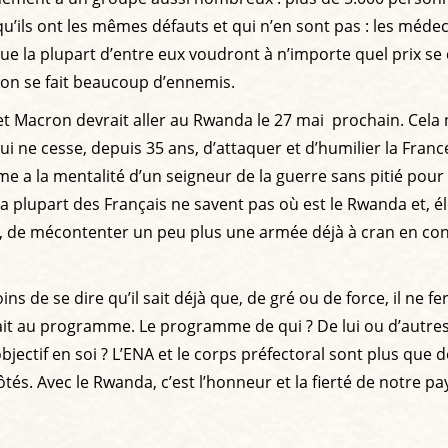
’ils ont les mêmes défauts et qui n’en sont pas : les médeci
 que la plupart d’entre eux voudront à n’importe quel prix 
ron se fait beaucoup d’ennemis.
et Macron devrait aller au Rwanda le 27 mai prochain. Cela
ne cesse, depuis 35 ans, d’attaquer et d’humilier la Franc
me a la mentalité d’un seigneur de la guerre sans pitié pour
a plupart des Français ne savent pas où est le Rwanda et, él
ite, de mécontenter un peu plus une armée déjà à cran en co
e se dire qu’il sait déjà que, de gré ou de force, il ne fer
ait au programme. Le programme de qui ? De lui ou d’autres,
ectif en soi ? L’ENA et le corps préfectoral sont plus que des
tés. Avec le Rwanda, c’est l’honneur et la fierté de notre pay