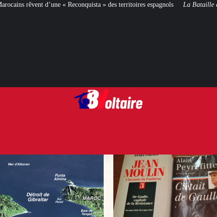
onquista » des territoires espagnols
La Bataille de Gaulle
: après le film, le