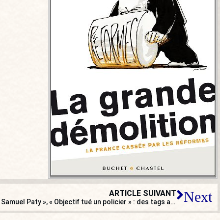
ARTICLE SUIVANT
Next
« On va vous coupé la tête comme Samuel Paty », « Objectif tué un policier » : des tags appellent à la mort de policiers (Yvelines)