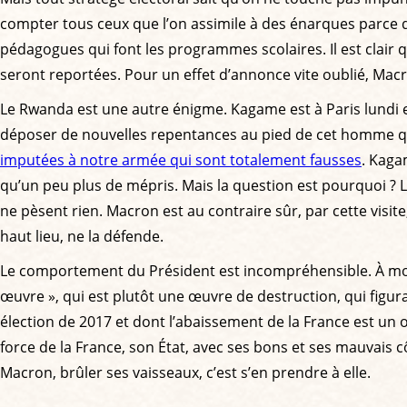
compter tous ceux que l’on assimile à des énarques parce qu
pédagogues qui font les programmes scolaires. Il est clair
seront reportées. Pour un effet d’annonce vite oublié, Mac
Le Rwanda est une autre énigme. Kagame est à Paris lundi 
déposer de nouvelles repentances au pied de cet homme qui 
imputées à notre armée qui sont totalement fausses
. Kaga
qu’un peu plus de mépris. Mais la question est pourquoi ? L
ne pèsent rien. Macron est au contraire sûr, par cette vis
haut lieu, ne la défende.
Le comportement du Président est incompréhensible. À moins d
œuvre », qui est plutôt une œuvre de destruction, qui figur
élection de 2017 et dont l’abaissement de la France est un obj
force de la France, son État, avec ses bons et ses mauvais cô
Macron, brûler ses vaisseaux, c’est s’en prendre à elle.