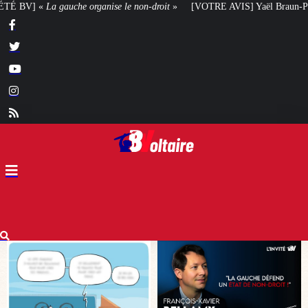
-droit
»
[VOTRE AVIS] Yaël Braun-Pivet doit-elle renoncer à son projet arc