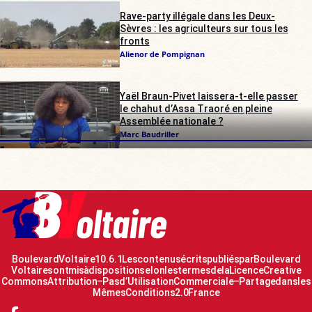
Rave-party illégale dans les Deux-
Sèvres : les agriculteurs sur tous les
fronts
Alienor de Pompignan
Yaël Braun-Pivet laissera-t-elle passer
le chahut d’Assa Traoré en pleine
Assemblée nationale ?
Marc Baudriller
Boulevard Voltaire 10.6.1 Les contenus écrits publiés par Boulevard
Voltaire sont mis à disposition selon les termes de la Licence Creative
Commons Attribution – Pas d’Utilisation Commerciale – Partage dans les
Mêmes Conditions 2.0 France