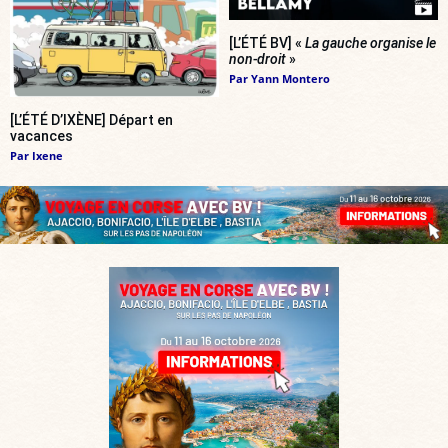
[L’ÉTÉ BV] «
La gauche organise le
non-droit
»
Par
Yann Montero
[L’ÉTÉ D’IXÈNE] Départ en
vacances
Par
Ixene