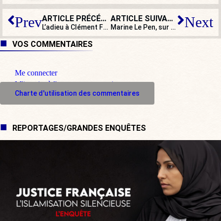
ARTICLE PRÉCÉDENT
ARTICLE SUIVANT
Prev
Next
L’adieu à Clément Frison-Roche : « une immense fierté et une immense douleur »
Marine Le Pen, sur la grève du 5 décembre : « Celui qui prend les Français en otage, c’est le gouvernement ! »
VOS COMMENTAIRES
Me connecter
M'inscrire à l'espace commentaire
Charte d'utilisation des commentaires
REPORTAGES/GRANDES ENQUÊTES