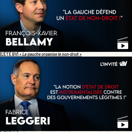
[L’ÉTÉ BV] «
La gauche organise le non-droit
»