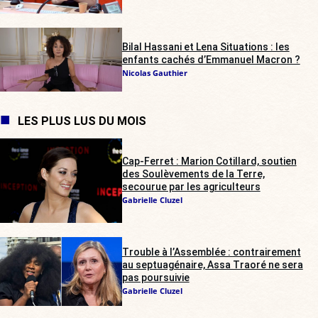
Bilal Hassani et Lena Situations : les
enfants cachés d’Emmanuel Macron ?
Nicolas Gauthier
LES PLUS LUS DU MOIS
Cap-Ferret : Marion Cotillard, soutien
des Soulèvements de la Terre,
secourue par les agriculteurs
Gabrielle Cluzel
Trouble à l’Assemblée : contrairement
au septuagénaire, Assa Traoré ne sera
pas poursuivie
Gabrielle Cluzel