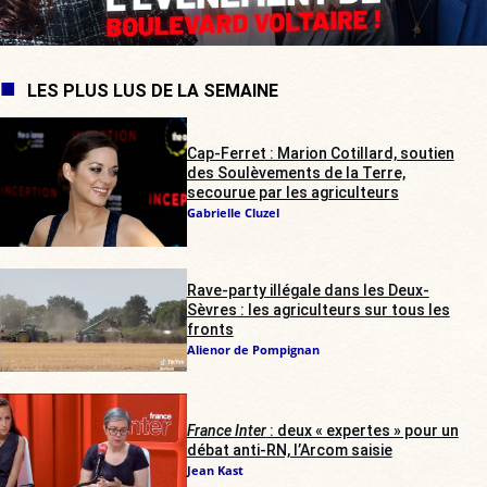
LES PLUS LUS DE LA SEMAINE
Cap-Ferret : Marion Cotillard, soutien
des Soulèvements de la Terre,
secourue par les agriculteurs
Gabrielle Cluzel
Rave-party illégale dans les Deux-
Sèvres : les agriculteurs sur tous les
fronts
Alienor de Pompignan
France Inter
: deux « expertes » pour un
débat anti-RN, l’Arcom saisie
Jean Kast