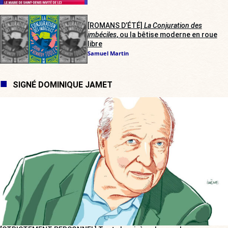
[ROMANS D’ÉTÉ]
La Conjuration des
imbéciles
, ou la bêtise moderne en roue
libre
Samuel Martin
SIGNÉ DOMINIQUE JAMET