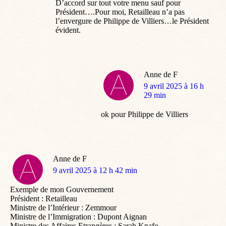
D’accord sur tout votre menu sauf pour
Président….Pour moi, Retailleau n’a pas
l’envergure de Philippe de Villiers…le Président
évident.
Anne de F
dit
9 avril 2025 à 16 h
:
29 min
ok pour Philippe de Villiers
Anne de F
dit
9 avril 2025 à 12 h 42 min
:
Exemple de mon Gouvernement
Président : Retailleau
Ministre de l’Intérieur : Zemmour
Ministre de l’Immigration : Dupont Aignan
Ministre des Affaires Etrangères : Sarah Knafo