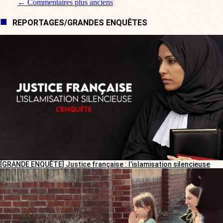
Navigation de commentaire
← Commentaires plus anciens
REPORTAGES/GRANDES ENQUÊTES
[GRANDE ENQUÊTE] Justice française : l’islamisation silencieuse