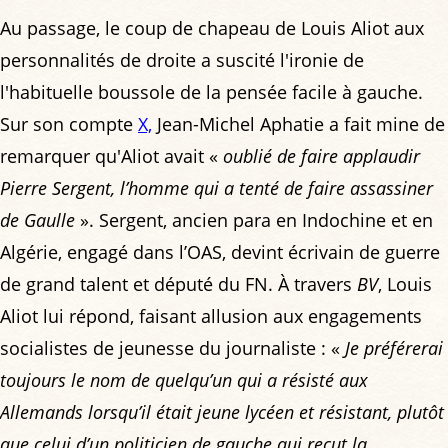
Au passage, le coup de chapeau de Louis Aliot aux
personnalités de droite a suscité l'ironie de
l'habituelle boussole de la pensée facile à gauche.
Sur son compte
X,
Jean-Michel Aphatie a fait mine de
remarquer qu'Aliot avait «
oublié de faire applaudir
Pierre Sergent, l’homme qui a tenté de faire assassiner
de Gaulle
». Sergent, ancien para en Indochine et en
Algérie, engagé dans l’OAS, devint écrivain de guerre
de grand talent et député du FN. À travers
BV
, Louis
Aliot lui répond, faisant allusion aux engagements
socialistes de jeunesse du journaliste : «
Je préférerai
toujours le nom de quelqu’un qui a résisté aux
Allemands lorsqu’il était jeune lycéen et résistant, plutôt
que celui d’un politicien de gauche qui reçut la