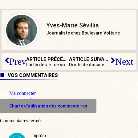
Yves-Marie Sévillia
Journaliste chez Boulevard Voltaire
ARTICLE PRÉCÉDENT
ARTICLE SUIVANT
Prev
Next
Loi fin de vie : ce sont les Belges qui en parlent le mieux…
Droits de douane : Marc Fiorentino dénonce un «
VOS COMMENTAIRES
Me connecter
M'inscrire à l'espace commentaire
Charte d'utilisation des commentaires
Commentaires fermés.
pipo56