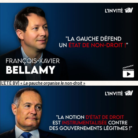
[L’ÉTÉ BV] «
La gauche organise le non-droit
»