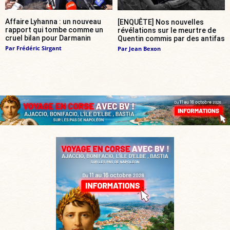
Affaire Lyhanna : un nouveau
[ENQUÊTE] Nos nouvelles
rapport qui tombe comme un
révélations sur le meurtre de
cruel bilan pour Darmanin
Quentin commis par des antifas
Par
Frédéric Sirgant
Par
Jean Bexon