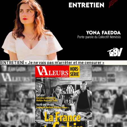
[ENTRETIEN] « Je ne vais pas m’arrêter et me censurer »