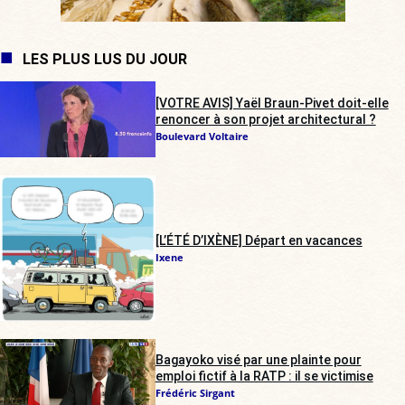
LES PLUS LUS DU JOUR
[VOTRE AVIS] Yaël Braun-Pivet doit-elle
renoncer à son projet architectural ?
Boulevard Voltaire
[L’ÉTÉ D’IXÈNE] Départ en vacances
Ixene
Bagayoko visé par une plainte pour
emploi fictif à la RATP : il se victimise
Frédéric Sirgant