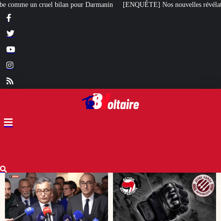
nin
[ENQUÊTE] Nos nouvelles révélations sur le meurtre de Quentin commis