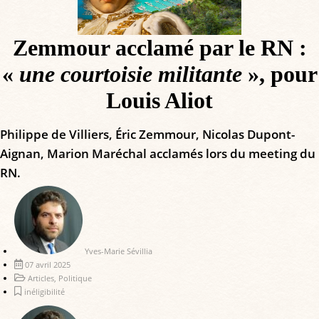
Zemmour acclamé par le RN :
«
une courtoisie militante
», pour
Louis Aliot
Philippe de Villiers, Éric Zemmour, Nicolas Dupont-
Aignan, Marion Maréchal acclamés lors du meeting du
RN.
Yves-Marie Sévillia
07 avril 2025
Articles
,
Politique
inéligibilité