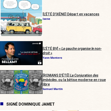
[L’ÉTÉ D’IXÈNE] Départ en vacances
Ixene
[L’ÉTÉ BV] «
La gauche organise le non-
droit
»
Yann Montero
[ROMANS D’ÉTÉ]
La Conjuration des
imbéciles
, ou la bêtise moderne en roue
libre
Samuel Martin
SIGNÉ DOMINIQUE JAMET