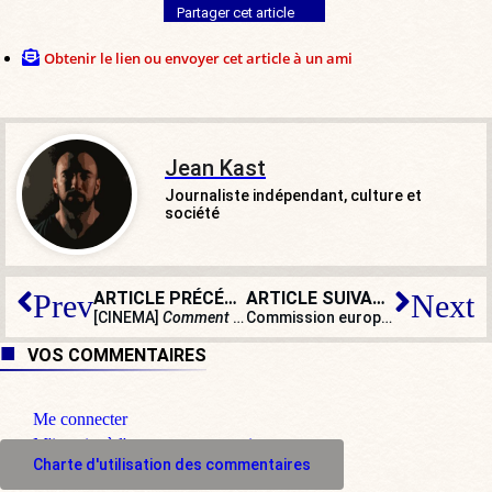
Partager cet article
Obtenir le lien ou envoyer cet article à un ami
Jean Kast
Journaliste indépendant, culture et
société
ARTICLE PRÉCÉDENT
ARTICLE SUIVANT
Prev
Next
[CINEMA]
Comment devenir riche (grâce à sa grand-mère)
Commission européenne : et maintenant, un contrôle technique annuel !
,
VOS COMMENTAIRES
Me connecter
M'inscrire à l'espace commentaire
Charte d'utilisation des commentaires