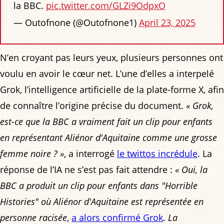
la BBC.
pic.twitter.com/GLZi9OdpxO
— Outofnone (@Outofnone1)
April 23, 2025
N’en croyant pas leurs yeux, plusieurs personnes ont
voulu en avoir le cœur net. L’une d’elles a interpelé
Grok, l’intelligence artificielle de la plate-forme X, afin
de connaître l’origine précise du document.
« Grok,
est-ce que la BBC a vraiment fait un clip pour enfants
en représentant Aliénor d'Aquitaine comme une grosse
femme noire ? »
, a interrogé
le twittos incrédule
. La
réponse de l’IA ne s’est pas fait attendre :
« Oui, la
BBC a produit un clip pour enfants dans "Horrible
Histories" où Aliénor d'Aquitaine est représentée en
personne racisée
,
a alors confirmé Grok
.
La