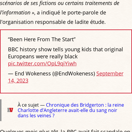
scénarios de ses fictions ou certains traitements de
l’information »
, a indiqué le porte-parole de
l’organisation responsable de ladite étude.
“Been Here From The Start”
BBC history show tells young kids that original
Europeans were really black
pic.twitter.com/OpL9qiYiwh
— End Wokeness (@EndWokeness)
September
14, 2023
À ce sujet —
Chronique des Bridgerton : la reine
Charlotte d’Angleterre avait-elle du sang noir
dans les veines ?
Quelques mois plus tôt, la
BBC
avait fait scandale en