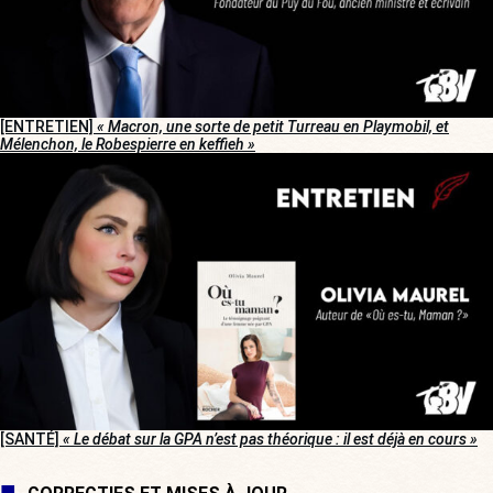
[ENTRETIEN]
« Macron, une sorte de petit Turreau en Playmobil, et
Mélenchon, le Robespierre en keffieh »
[SANTÉ]
« Le débat sur la GPA n’est pas théorique : il est déjà en cours »