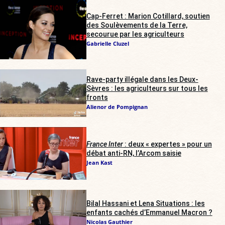
Cap-Ferret : Marion Cotillard, soutien
des Soulèvements de la Terre,
secourue par les agriculteurs
Gabrielle Cluzel
Rave-party illégale dans les Deux-
Sèvres : les agriculteurs sur tous les
fronts
Alienor de Pompignan
France Inter
: deux « expertes » pour un
débat anti-RN, l’Arcom saisie
Jean Kast
Bilal Hassani et Lena Situations : les
enfants cachés d’Emmanuel Macron ?
Nicolas Gauthier