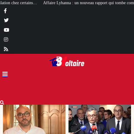
nna : un nouveau rapport qui tombe comme un cruel bilan pour Darmanin
[