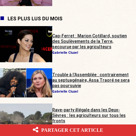
LES PLUS LUS DU MOIS
Cap-Ferret : Marion Cotillard, soutien
des Soulèvements de la Terre,
secourue par les agriculteurs
Gabrielle Cluzel
Trouble à l’Assemblée : contrairement
au septuagénaire, Assa Traoré ne sera
pas poursuivie
Gabrielle Cluzel
Rave-party illégale dans les Deux-
Sèvres : les agriculteurs sur tous les
fronts
Alienor de Pompignan
PARTAGER CET ARTICLE