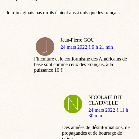
Je n’imaginais pas qu’ils étaient aussi nuls que les français.
Jean-Pierre GOU
dit
24 mars 2022 à 9 h 21 min
:
l’inculture et le conformisme des Américains de
base sont comme ceux des Français, à la
puissance 10 !!
NICOLAÏE DIT
CLAIRVILLE
dit
24 mars 2022 à 11 h
:
30 min
Des années de désinformations, de
propagandes et de bourrage de
crânes.