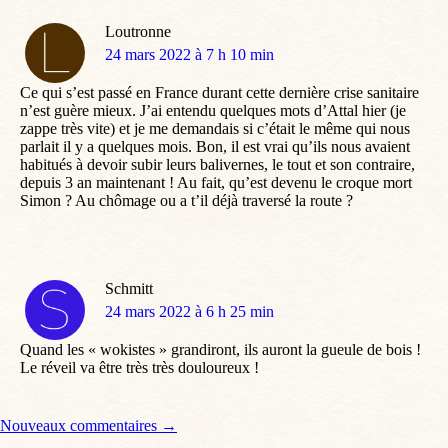
Loutronne
dit
24 mars 2022 à 7 h 10 min
:
Ce qui s’est passé en France durant cette dernière crise sanitaire
n’est guère mieux. J’ai entendu quelques mots d’Attal hier (je
zappe très vite) et je me demandais si c’était le même qui nous
parlait il y a quelques mois. Bon, il est vrai qu’ils nous avaient
habitués à devoir subir leurs balivernes, le tout et son contraire,
depuis 3 an maintenant ! Au fait, qu’est devenu le croque mort
Simon ? Au chômage ou a t’il déjà traversé la route ?
Schmitt
dit
24 mars 2022 à 6 h 25 min
:
Quand les « wokistes » grandiront, ils auront la gueule de bois !
Le réveil va être très très douloureux !
Navigation de commentaire
Nouveaux commentaires →