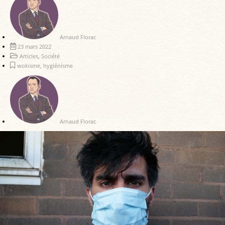
Arnaud Florac
23 mars 2022
Articles
,
Société
wokisme
,
hygiénisme
Arnaud Florac