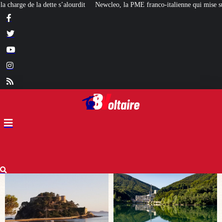
PME franco-italienne qui mise sur l’avenir du « mini nucléaire »
Face aux c