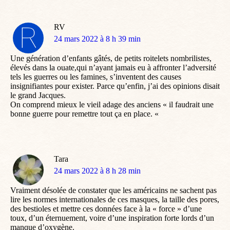
RV
dit
24 mars 2022 à 8 h 39 min
:
Une génération d’enfants gâtés, de petits roitelets nombrilistes,
élevés dans la ouate,qui n’ayant jamais eu à affronter l’adversité
tels les guerres ou les famines, s’inventent des causes
insignifiantes pour exister. Parce qu’enfin, j’ai des opinions disait
le grand Jacques.
On comprend mieux le vieil adage des anciens « il faudrait une
bonne guerre pour remettre tout ça en place. «
Tara
dit
24 mars 2022 à 8 h 28 min
:
Vraiment désolée de constater que les américains ne sachent pas
lire les normes internationales de ces masques, la taille des pores,
des bestioles et mettre ces données face à la « force » d’une
toux, d’un éternuement, voire d’une inspiration forte lords d’un
manque d’oxygène.