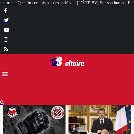
tifas
[L’ÉTÉ BV] Sur son bureau, Emmanuel Macron a posé le livre d’un poè