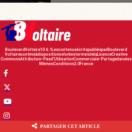
Boulevard Voltaire 10.6.1 Les contenus écrits publiés par Boulevard
Voltaire sont mis à disposition selon les termes de la Licence Creative
Commons Attribution – Pas d’Utilisation Commerciale – Partage dans les
Mêmes Conditions 2.0 France
PARTAGER CET ARTICLE