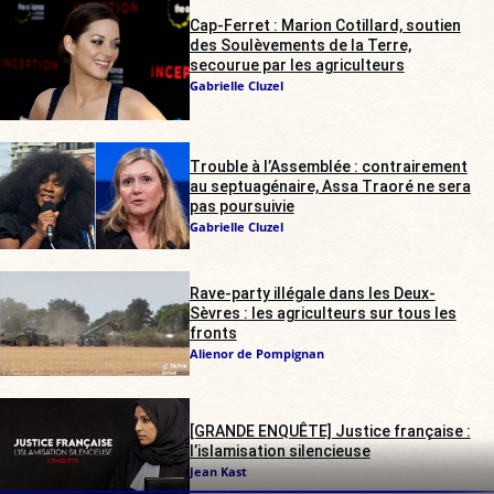
Cap-Ferret : Marion Cotillard, soutien
des Soulèvements de la Terre,
secourue par les agriculteurs
Gabrielle Cluzel
Trouble à l’Assemblée : contrairement
au septuagénaire, Assa Traoré ne sera
pas poursuivie
Gabrielle Cluzel
Rave-party illégale dans les Deux-
Sèvres : les agriculteurs sur tous les
fronts
Alienor de Pompignan
[GRANDE ENQUÊTE] Justice française :
l’islamisation silencieuse
Jean Kast