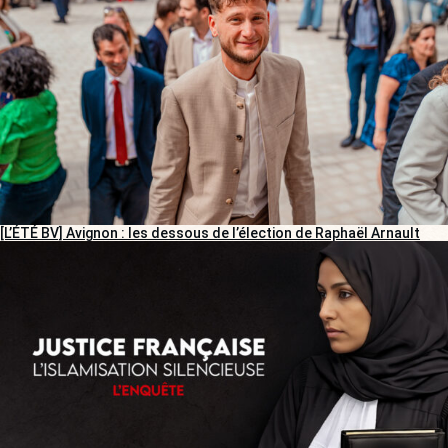
[L’ÉTÉ BV] Avignon : les dessous de l’élection de Raphaël Arnault