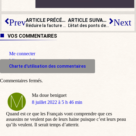
ARTICLE PRÉCÉDENT
ARTICLE SUIVANT
Prev
Next
Réduire la facture de carburant des Français : les fausses bonnes idées ?
L’état des ponts de France en dit long sur notre pays
VOS COMMENTAIRES
Me connecter
M'inscrire à l'espace commentaire
Charte d'utilisation des commentaires
Commentaires fermés.
Ma doue beniguet
dit
8 juillet 2022 à 5 h 46 min
:
Quand est ce que les Français vont comprendre que ces
assassins ne veulent pas de leurs haine puisque c’est leurs peau
qu’ils veulent. Il serait temps d’atterrir.