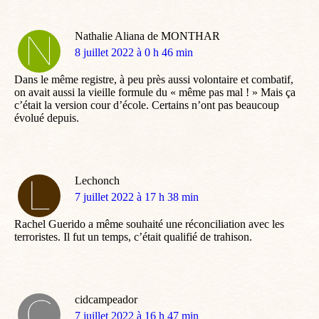
Nathalie Aliana de MONTHAR
dit
8 juillet 2022 à 0 h 46 min
:
Dans le même registre, à peu près aussi volontaire et combatif,
on avait aussi la vieille formule du « même pas mal ! » Mais ça
c’était la version cour d’école. Certains n’ont pas beaucoup
évolué depuis.
Lechonch
dit
7 juillet 2022 à 17 h 38 min
:
Rachel Guerido a même souhaité une réconciliation avec les
terroristes. Il fut un temps, c’était qualifié de trahison.
cidcampeador
dit
7 juillet 2022 à 16 h 47 min