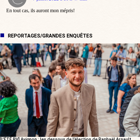
:
En tout cas, ils auront mon mépris!
REPORTAGES/GRANDES ENQUÊTES
[L’ÉTÉ BV] Avignon : les dessous de l’élection de Raphaël Arnault