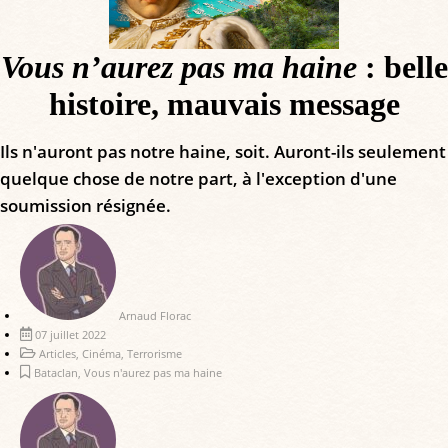
Vous n’aurez pas ma haine
: belle
histoire, mauvais message
Ils n'auront pas notre haine, soit. Auront-ils seulement
quelque chose de notre part, à l'exception d'une
soumission résignée.
Arnaud Florac
07 juillet 2022
Articles
,
Cinéma
,
Terrorisme
Bataclan
,
Vous n'aurez pas ma haine