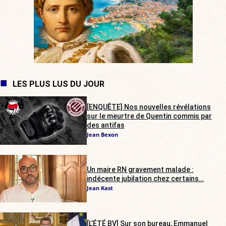
LES PLUS LUS DU JOUR
[ENQUÊTE] Nos nouvelles révélations
sur le meurtre de Quentin commis par
des antifas
Jean Bexon
Un maire RN gravement malade :
indécente jubilation chez certains…
Jean Kast
[L’ÉTÉ BV] Sur son bureau, Emmanuel