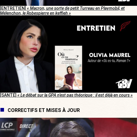
[ENTRETIEN]
« Macron, une sorte de petit Turreau en Playmobil, et
Mélenchon, le Robespierre en keffieh »
[SANTÉ]
« Le débat sur la GPA n’est pas théorique : il est déjà en cours »
CORRECTIFS ET MISES À JOUR