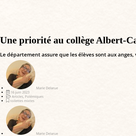
Une priorité au collège Albert-Ca
Le département assure que les élèves sont aux anges, 
Marie Delarue
16 juin 2023
Articles
,
Polémiques
toilettes mixtes
Marie Delarue