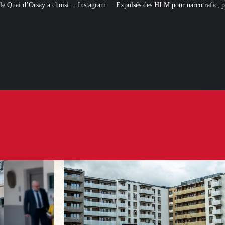
nstagram
Expulsés des HLM pour narcotrafic, peuvent-ils obtenir un nouveau