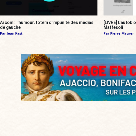
Arcom : l’humour, totem d’impunité des médias
[LIVRE] L’autobi
de gauche
Maffesoli
Par
Jean Kast
Par
Pierre Maurer