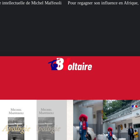
esoli
Pour regagner son influence en Afrique, le Quai d’Orsay a choisi… I