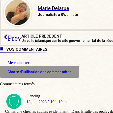
Marie Delarue
Journaliste à BV, artiste
ARTICLE PRÉCÉDENT
Prev
Un voile islamique sur le site gouvernemental de la rése
VOS COMMENTAIRES
Me connecter
M'inscrire à l'espace commentaire
Charte d'utilisation des commentaires
Commentaires fermés.
Oanellig
dit
18 juin 2023 à 19 h 19 min
:
Ça marche chez les adultes évidemment . Dans la salle des profs , da