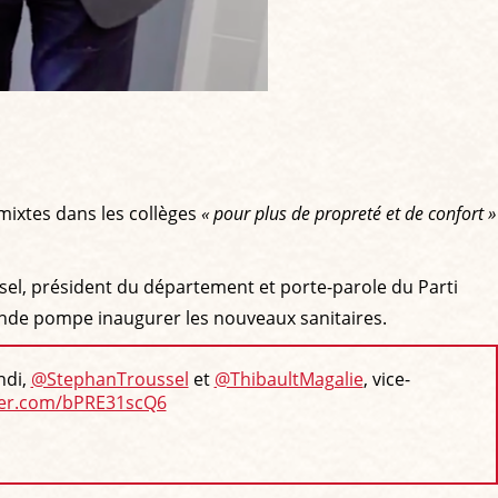
s mixtes dans les collèges
« pour plus de propreté et de confort »
sel, président du département et porte-parole du Parti
rande pompe inaugurer les nouveaux sanitaires.
ndi,
@StephanTroussel
et
@ThibaultMagalie
, vice-
tter.com/bPRE31scQ6