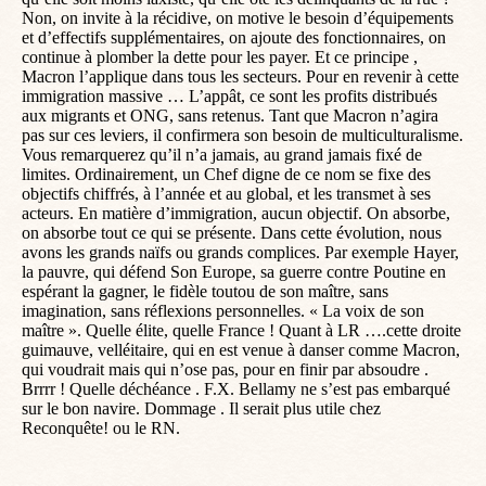
Non, on invite à la récidive, on motive le besoin d’équipements
et d’effectifs supplémentaires, on ajoute des fonctionnaires, on
continue à plomber la dette pour les payer. Et ce principe ,
Macron l’applique dans tous les secteurs. Pour en revenir à cette
immigration massive … L’appât, ce sont les profits distribués
aux migrants et ONG, sans retenus. Tant que Macron n’agira
pas sur ces leviers, il confirmera son besoin de multiculturalisme.
Vous remarquerez qu’il n’a jamais, au grand jamais fixé de
limites. Ordinairement, un Chef digne de ce nom se fixe des
objectifs chiffrés, à l’année et au global, et les transmet à ses
acteurs. En matière d’immigration, aucun objectif. On absorbe,
on absorbe tout ce qui se présente. Dans cette évolution, nous
avons les grands naïfs ou grands complices. Par exemple Hayer,
la pauvre, qui défend Son Europe, sa guerre contre Poutine en
espérant la gagner, le fidèle toutou de son maître, sans
imagination, sans réflexions personnelles. « La voix de son
maître ». Quelle élite, quelle France ! Quant à LR ….cette droite
guimauve, velléitaire, qui en est venue à danser comme Macron,
qui voudrait mais qui n’ose pas, pour en finir par absoudre .
Brrrr ! Quelle déchéance . F.X. Bellamy ne s’est pas embarqué
sur le bon navire. Dommage . Il serait plus utile chez
Reconquête! ou le RN.