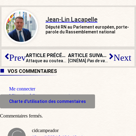
Jean-Lin Lacapelle
Député RN au Parlement européen, porte-
parole du Rassemblement national
ARTICLE PRÉCÉDENT
ARTICLE SUIVANT
Prev
Next
Attaque au couteau : un employé de boulangerie tué à Bagneux
[CINÉMA]
Pas de vagues
, les dériv
VOS COMMENTAIRES
Me connecter
M'inscrire à l'espace commentaire
Charte d'utilisation des commentaires
Commentaires fermés.
cidcampeador