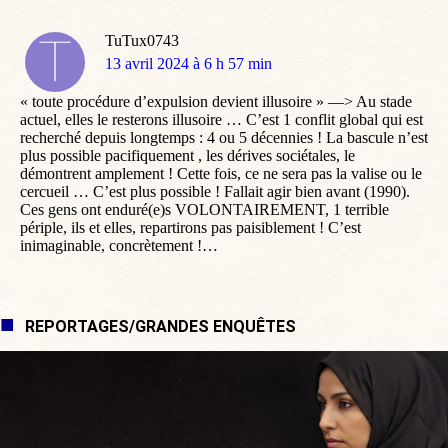
TuTux0743
dit
13 avril 2024 à 6 h 57 min
:
« toute procédure d’expulsion devient illusoire » —> Au stade
actuel, elles le resterons illusoire … C’est 1 conflit global qui est
recherché depuis longtemps : 4 ou 5 décennies ! La bascule n’est
plus possible pacifiquement , les dérives sociétales, le
démontrent amplement ! Cette fois, ce ne sera pas la valise ou le
cercueil … C’est plus possible ! Fallait agir bien avant (1990).
Ces gens ont enduré(e)s VOLONTAIREMENT, 1 terrible
périple, ils et elles, repartirons pas paisiblement ! C’est
inimaginable, concrètement !…
REPORTAGES/GRANDES ENQUÊTES