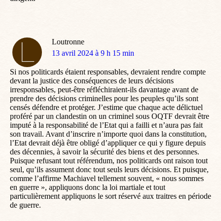
Loutronne
dit
13 avril 2024 à 9 h 15 min
:
Si nos politicards étaient responsables, devraient rendre compte
devant la justice des conséquences de leurs décisions
irresponsables, peut-être réfléchiraient-ils davantage avant de
prendre des décisions criminelles pour les peuples qu’ils sont
censés défendre et protéger. J’estime que chaque acte délictuel
proféré par un clandestin on un criminel sous OQTF devrait être
imputé à la responsabilité de l’Etat qui a failli et n’aura pas fait
son travail. Avant d’inscrire n’importe quoi dans la constitution,
l’Etat devrait déjà être obligé d’appliquer ce qui y figure depuis
des décennies, à savoir la sécurité des biens et des personnes.
Puisque refusant tout référendum, nos politicards ont raison tout
seul, qu’ils assument donc tout seuls leurs décisions. Et puisque,
comme l’affirme Machiavel tellement souvent, « nous sommes
en guerre », appliquons donc la loi martiale et tout
particulièrement appliquons le sort réservé aux traitres en période
de guerre.