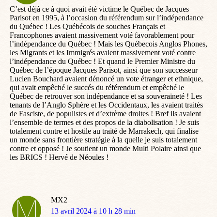
C’est déjà ce à quoi avait été victime le Québec de Jacques
Parisot en 1995, à l’occasion du référendum sur l’indépendance
du Québec ! Les Québécois de souches Français et
Francophones avaient massivement voté favorablement pour
l’indépendance du Québec ! Mais les Québecois Anglos Phones,
les Migrants et les Immigrés avaient massivement voté contre
l’indépendance du Québec ! Et quand le Premier Ministre du
Québec de l’époque Jacques Parisot, ainsi que son successeur
Lucien Bouchard avaient dénoncé un vote étranger et ethnique,
qui avait empêché le succés du référendum et empêché le
Québec de retrouver son indépendance et sa souveraineté ! Les
tenants de l’Anglo Sphère et les Occidentaux, les avaient traités
de Fasciste, de populistes et d’extrème droites ! Bref ils avaient
l’ensemble de termes et des propos de la diabolisation ! Je suis
totalement contre et hostile au traité de Marrakech, qui finalise
un monde sans frontière stratégie à la quelle je suis totalement
contre et opposé ! Je soutient un monde Multi Polaire ainsi que
les BRICS ! Hervé de Néoules !
MX2
dit
13 avril 2024 à 10 h 28 min