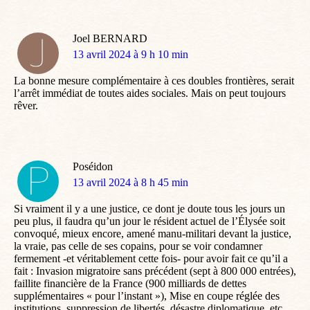
Joel BERNARD
dit
13 avril 2024 à 9 h 10 min
:
La bonne mesure complémentaire à ces doubles frontières, serait
l’arrêt immédiat de toutes aides sociales. Mais on peut toujours
rêver.
Poséidon
dit
13 avril 2024 à 8 h 45 min
:
Si vraiment il y a une justice, ce dont je doute tous les jours un
peu plus, il faudra qu’un jour le résident actuel de l’Élysée soit
convoqué, mieux encore, amené manu-militari devant la justice,
la vraie, pas celle de ses copains, pour se voir condamner
fermement -et véritablement cette fois- pour avoir fait ce qu’il a
fait : Invasion migratoire sans précédent (sept à 800 000 entrées),
faillite financière de la France (900 milliards de dettes
supplémentaires « pour l’instant »), Mise en coupe réglée des
institutions, suppression de libertés, désastre diplomatique, etc.,