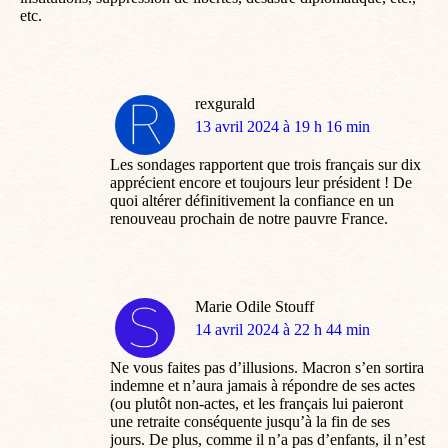
etc.
rexgurald
dit
13 avril 2024 à 19 h 16 min
:
Les sondages rapportent que trois français sur dix
apprécient encore et toujours leur président ! De
quoi altérer définitivement la confiance en un
renouveau prochain de notre pauvre France.
Marie Odile Stouff
dit
14 avril 2024 à 22 h 44 min
:
Ne vous faites pas d’illusions. Macron s’en sortira
indemne et n’aura jamais à répondre de ses actes
(ou plutôt non-actes, et les français lui paieront
une retraite conséquente jusqu’à la fin de ses
jours. De plus, comme il n’a pas d’enfants, il n’est