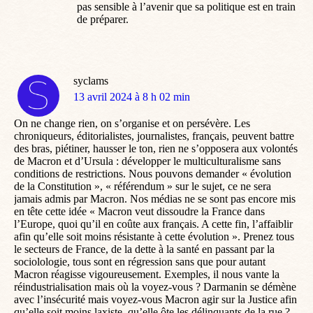
pas sensible à l’avenir que sa politique est en train
de préparer.
syclams
dit
13 avril 2024 à 8 h 02 min
:
On ne change rien, on s’organise et on persévère. Les
chroniqueurs, éditorialistes, journalistes, français, peuvent battre
des bras, piétiner, hausser le ton, rien ne s’opposera aux volontés
de Macron et d’Ursula : développer le multiculturalisme sans
conditions de restrictions. Nous pouvons demander « évolution
de la Constitution », « référendum » sur le sujet, ce ne sera
jamais admis par Macron. Nos médias ne se sont pas encore mis
en tête cette idée « Macron veut dissoudre la France dans
l’Europe, quoi qu’il en coûte aux français. A cette fin, l’affaiblir
afin qu’elle soit moins résistante à cette évolution ». Prenez tous
le secteurs de France, de la dette à la santé en passant par la
sociolologie, tous sont en régression sans que pour autant
Macron réagisse vigoureusement. Exemples, il nous vante la
réindustrialisation mais où la voyez-vous ? Darmanin se démène
avec l’insécurité mais voyez-vous Macron agir sur la Justice afin
qu’elle soit moins laxiste, qu’elle ôte les délinquants de la rue ?