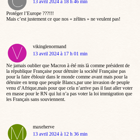
dit
13 avril 2024 à 18 h 46 min
:
Protéger l’Europe ???!!!
Mais c’est justement ce que nos « zélites » ne veulent pas!
vikinglenormand
dit
13 avril 2024 à 17 h 01 min
:
Ne jamais oublier que Macron à été mis là comme président de
la république Française pour détruire la société Française pas
pour la faire éblouir dans le monde comme avant mais pour la
détruire en temp que peuple Blancs,par une invasion de peuple
venu d’Afrique,mais pour que cela n’arrive pas il faut aller voter
en masse pour le RN qui lui n’a pas voter la loi immigration que
les Français sans souviennent.
maxeherve
dit
13 avril 2024 à 12 h 36 min
: