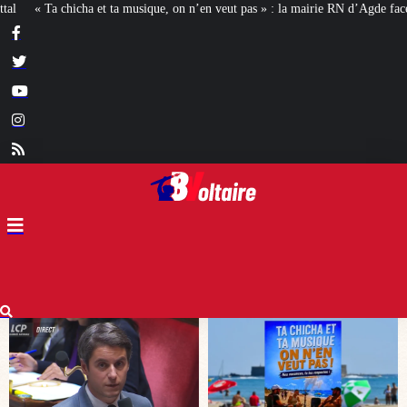
veut pas » : la mairie RN d’Agde face à la meute « antiraciste »
La hausse de