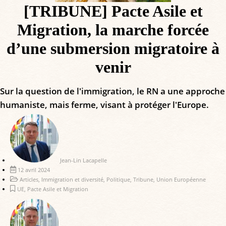
[TRIBUNE] Pacte Asile et
Migration, la marche forcée
d’une submersion migratoire à
venir
Sur la question de l'immigration, le RN a une approche
humaniste, mais ferme, visant à protéger l'Europe.
Jean-Lin Lacapelle
12 avril 2024
Articles
,
Immigration et diversité
,
Politique
,
Tribune
,
Union Européenne
UE
,
Pacte Asile et Migration