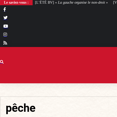
 BV] «
Le saviez-vous :
La gauche organise le non-droit
»
[VOTRE AVIS] Yaël Braun-Pivet doi
pêche