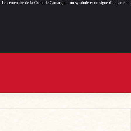
amargue : un symbole et un signe d’appartenance
[ROMANS D’ÉTÉ]
La Co