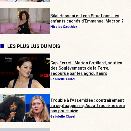
Bilal Hassani et Lena Situations : les
enfants cachés d’Emmanuel Macron ?
Nicolas Gauthier
LES PLUS LUS DU MOIS
Cap-Ferret : Marion Cotillard, soutien
des Soulèvements de la Terre,
secourue par les agriculteurs
Gabrielle Cluzel
Trouble à l’Assemblée : contrairement
au septuagénaire, Assa Traoré ne sera
pas poursuivie
Gabrielle Cluzel