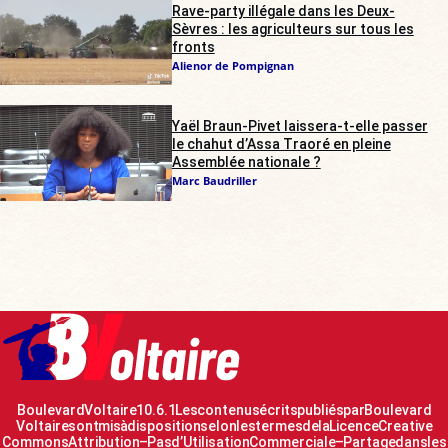
Rave-party illégale dans les Deux-
Sèvres : les agriculteurs sur tous les
fronts
Alienor de Pompignan
Yaël Braun-Pivet laissera-t-elle passer
le chahut d’Assa Traoré en pleine
Assemblée nationale ?
Marc Baudriller
Boulevard Voltaire 10.6.1 Les contenus écrits publiés par Boulevard
Voltaire sont mis à disposition selon les termes de la Licence Creative
Commons Attribution – Pas d’Utilisation Commerciale – Partage dans les