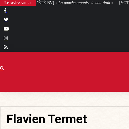
ÉTÉ BV] «
Le saviez-vous :
La gauche organise le non-droit
»
[VOTRE AVIS] Yaël Braun-Pivet 
Flavien Termet