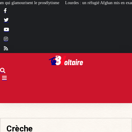
e
Lourdes : un réfugié Afghan mis en examen pour terrorisme
Les calvair
Crèche