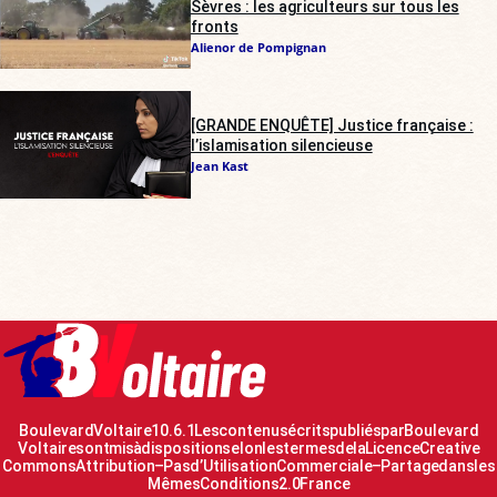
Sèvres : les agriculteurs sur tous les
fronts
Alienor de Pompignan
[GRANDE ENQUÊTE] Justice française :
l’islamisation silencieuse
Jean Kast
Boulevard Voltaire 10.6.1 Les contenus écrits publiés par Boulevard
Voltaire sont mis à disposition selon les termes de la Licence Creative
Commons Attribution – Pas d’Utilisation Commerciale – Partage dans les
Mêmes Conditions 2.0 France