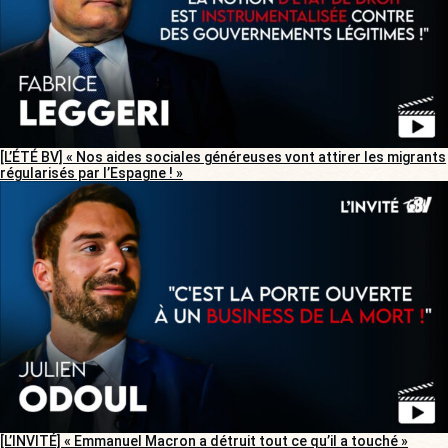
[L’ÉTÉ BV] « Nos aides sociales généreuses vont attirer les migrants
régularisés par l’Espagne ! »
[L’INVITÉ] « Emmanuel Macron a détruit tout ce qu’il a touché »