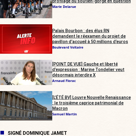
profilage du soutien-gorge en question
Marie Delarue
Palais Bourbon : des élus RN
demandent le réexamen du projet de
pavillon d’accueil à 50 millions d’euros
Boulevard Voltaire
[POINT DE VUE] Gauche et liberté
d’expression : Marine Tondelier veut
désormais interdire X
Arnaud Florac
[L’ÉTÉ BV] Louvre Nouvelle Renaissance
: le troisième caprice patrimonial de
Macron
Samuel Martin
SIGNÉ DOMINIQUE JAMET