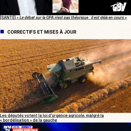
[SANTÉ]
« Le débat sur la GPA n’est pas théorique : il est déjà en cours »
CORRECTIFS ET MISES À JOUR
Les députés votent la loi d’urgence agricole, malgré la
« bordélisation » de la gauche