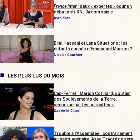
France Inter
: deux « expertes » pour un
débat anti-RN, l’Arcom saisie
Jean Kast
Bilal Hassani et Lena Situations : les
enfants cachés d’Emmanuel Macron ?
Nicolas Gauthier
LES PLUS LUS DU MOIS
Cap-Ferret : Marion Cotillard, soutien
des Soulèvements de la Terre,
secourue par les agriculteurs
Gabrielle Cluzel
Trouble à l’Assemblée : contrairement
au septuagénaire, Assa Traoré ne sera