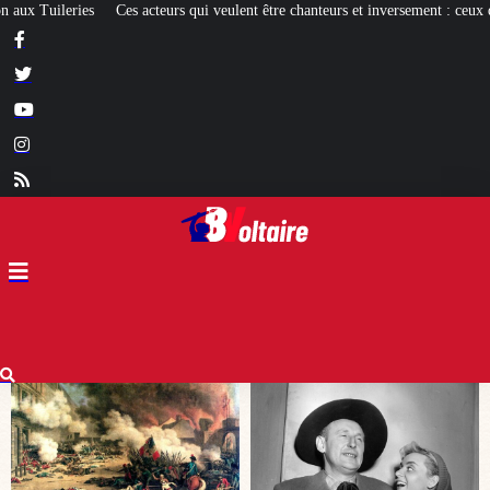
lent être chanteurs et inversement : ceux qui réussissent et les autres
[EXPO] 