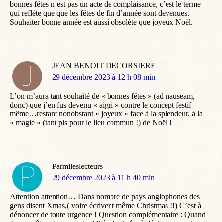
bonnes fêtes n’est pas un acte de complaisance, c’est le terme
qui reflète que que les fêtes de fin d’année sont devenues.
Souhaiter bonne année est aussi obsolète que joyeux Noël.
JEAN BENOIT DECORSIERE
dit
29 décembre 2023 à 12 h 08 min
:
L’on m’aura tant souhaité de « bonnes fêtes » (ad nauseam,
donc) que j’en fus devenu « aigri » contre le concept festif
même…restant nonobstant « joyeux » face à la splendeur, à la
« magie » (tant pis pour le lieu commun !) de Noël !
Parmileslecteurs
dit
29 décembre 2023 à 11 h 40 min
:
Attention attention… Dans nombre de pays anglophones des
gens disent Xmas,( voire écrivent même Christmas !!) C’est à
dénoncer de toute urgence ! Question complémentaire : Quand