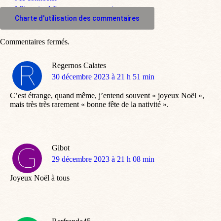
M'inscrire à l'espace commentaire
Charte d'utilisation des commentaires
Commentaires fermés.
Regernos Calates
dit
30 décembre 2023 à 21 h 51 min
:
C’est étrange, quand même, j’entend souvent « joyeux Noël »,
mais très très rarement « bonne fête de la nativité ».
Gibot
dit
29 décembre 2023 à 21 h 08 min
:
Joyeux Noël à tous