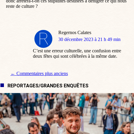
donc arrêtera-t-on ces stupidités destinées à dénigrer ce qui nous
reste de culture ?
Regernos Calates
dit
30 décembre 2023 à 21 h 49 min
:
C’est une erreur culturelle, une confusion entre
deux fêtes qui sont célébrées à la même date.
Navigation de commentaire
← Commentaires plus anciens
REPORTAGES/GRANDES ENQUÊTES