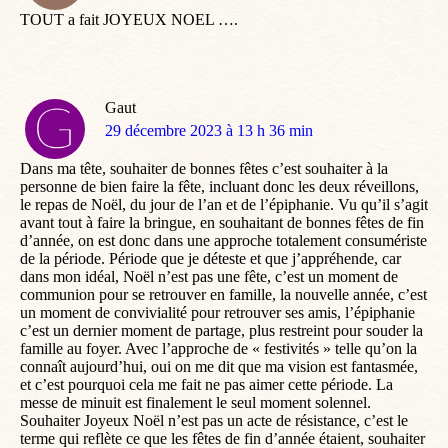
TOUT a fait JOYEUX NOEL ….
Gaut
dit
29 décembre 2023 à 13 h 36 min
:
Dans ma tête, souhaiter de bonnes fêtes c’est souhaiter à la
personne de bien faire la fête, incluant donc les deux réveillons,
le repas de Noël, du jour de l’an et de l’épiphanie. Vu qu’il s’agit
avant tout à faire la bringue, en souhaitant de bonnes fêtes de fin
d’année, on est donc dans une approche totalement consumériste
de la période. Période que je déteste et que j’appréhende, car
dans mon idéal, Noël n’est pas une fête, c’est un moment de
communion pour se retrouver en famille, la nouvelle année, c’est
un moment de convivialité pour retrouver ses amis, l’épiphanie
c’est un dernier moment de partage, plus restreint pour souder la
famille au foyer. Avec l’approche de « festivités » telle qu’on la
connaît aujourd’hui, oui on me dit que ma vision est fantasmée,
et c’est pourquoi cela me fait ne pas aimer cette période. La
messe de minuit est finalement le seul moment solennel.
Souhaiter Joyeux Noël n’est pas un acte de résistance, c’est le
terme qui reflète ce que les fêtes de fin d’année étaient, souhaiter