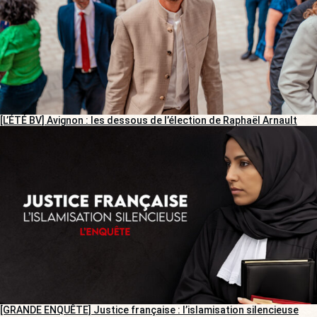
[L’ÉTÉ BV] Avignon : les dessous de l’élection de Raphaël Arnault
[GRANDE ENQUÊTE] Justice française : l’islamisation silencieuse