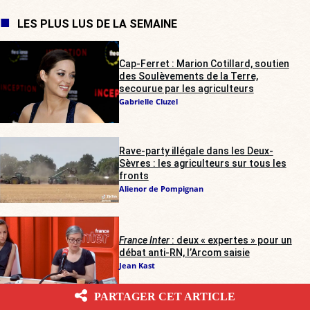
LES PLUS LUS DE LA SEMAINE
Cap-Ferret : Marion Cotillard, soutien
des Soulèvements de la Terre,
secourue par les agriculteurs
Gabrielle Cluzel
Rave-party illégale dans les Deux-
Sèvres : les agriculteurs sur tous les
fronts
Alienor de Pompignan
France Inter
: deux « expertes » pour un
débat anti-RN, l’Arcom saisie
Jean Kast
PARTAGER CET ARTICLE