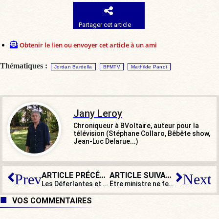
Partager cet article
Obtenir le lien ou envoyer cet article à un ami
Thématiques :
Jordan Bardella
BFMTV
Mathilde Panot
Jany Leroy
Chroniqueur à BVoltaire, auteur pour la
télévision (Stéphane Collaro, Bêbête show,
Jean-Luc Delarue...)
ARTICLE PRÉCÉDENT
ARTICLE SUIVANT
Prev
Next
Les Déferlantes et Perpignan : Pour la fête de L’Huma, les artistes « engagés » étaient moins regardants
Être ministre ne ferait donc plus rêver : on se demande pourquoi !
VOS COMMENTAIRES