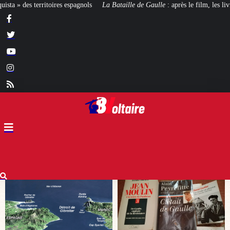
 Bataille de Gaulle
: après le film, les livres !
[CINÉMA]
De la Comédie-F