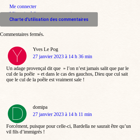
Me connecter
M'inscrire à l'espace commentaire
Charte d'utilisation des commentaires
Commentaires fermés.
Yves Le Pog
dit
27 janvier 2023 à 14 h 36 min
:
Un adage provençal dit que » l’on n’est jamais salit que par le
cul de la poêle » et dans le cas des gauchos, Dieu que cul sait
que le cul de la poêle est vraiment sale !
domipa
dit
27 janvier 2023 à 14 h 11 min
:
Forcément, puisque pour celle-ci, Bardella ne saurait être qu’un
vil fils d’immigrés !