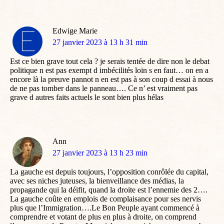
Edwige Marie
dit
27 janvier 2023 à 13 h 31 min
:
Est ce bien grave tout cela ? je serais tentée de dire non le debat
politique n est pas exempt d imbécilités loin s en faut… on en a
encore là la preuve pannot n en est pas à son coup d essai à nous
de ne pas tomber dans le panneau…. Ce n’ est vraiment pas
grave d autres faits actuels le sont bien plus hélas
Ann
dit
27 janvier 2023 à 13 h 23 min
:
La gauche est depuis toujours, l’opposition conrôlée du capital,
avec ses niches juteuses, la bienveillance des médias, la
propagande qui la déifit, quand la droite est l’ennemie des 2….
La gauche coûte en emplois de complaisance pour ses nervis
plus que l’Immigration….Le Bon Peuple ayant commencé à
comprendre et votant de plus en plus à droite, on comprend