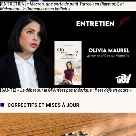
[ENTRETIEN]
« Macron, une sorte de petit Turreau en Playmobil, et
Mélenchon, le Robespierre en keffieh »
[SANTÉ]
« Le débat sur la GPA n’est pas théorique : il est déjà en cours »
CORRECTIFS ET MISES À JOUR