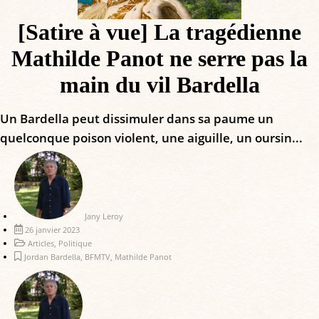
[Satire à vue] La tragédienne
Mathilde Panot ne serre pas la
main du vil Bardella
Un Bardella peut dissimuler dans sa paume un
quelconque poison violent, une aiguille, un oursin...
Jany Leroy
26 janvier 2023
Articles
,
Politique
Jordan Bardella
,
BFMTV
,
Mathilde Panot