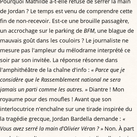
Pourquoi Mathilde a-t-elle refusé de serrer la main
de Jordan ? Le temps est venu de comprendre cette
fin de non-recevoir. Est-ce une brouille passagère,
un accrochage sur le parking de
BFM
, une blague de
mauvais goût dans les couloirs ? Le journaliste ne
mesure pas l'ampleur du mélodrame interprété ce
soir par son invitée. La réponse résonne dans
l'amphithéâtre de la chaîne d'info :
« Parce que je
considère que le Rassemblement national ne sera
jamais un parti comme les autres. »
Diantre ! Mon
royaume pour des moufles ! Avant que son
interlocutrice n'enchaîne sur une tirade inspirée du
la tragédie grecque, Jordan Bardella demande :
«
Vous avez serré la main d'Olivier Véran ? »
Non. À part