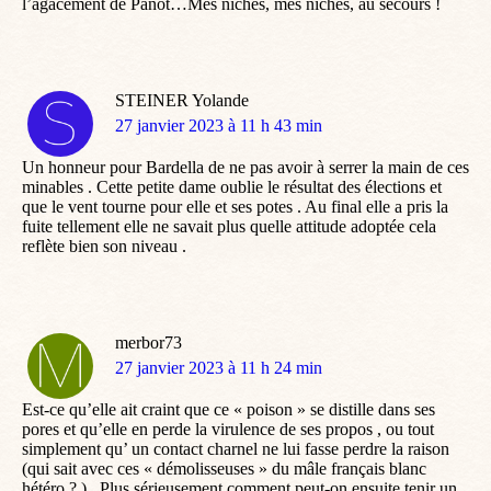
l’agacement de Panot…Mes niches, mes niches, au secours !
STEINER Yolande
dit
27 janvier 2023 à 11 h 43 min
:
Un honneur pour Bardella de ne pas avoir à serrer la main de ces
minables . Cette petite dame oublie le résultat des élections et
que le vent tourne pour elle et ses potes . Au final elle a pris la
fuite tellement elle ne savait plus quelle attitude adoptée cela
reflète bien son niveau .
merbor73
dit
27 janvier 2023 à 11 h 24 min
:
Est-ce qu’elle ait craint que ce « poison » se distille dans ses
pores et qu’elle en perde la virulence de ses propos , ou tout
simplement qu’ un contact charnel ne lui fasse perdre la raison
(qui sait avec ces « démolisseuses » du mâle français blanc
hétéro ? ) . Plus sérieusement comment peut-on ensuite tenir un