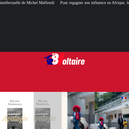
i
Pour regagner son influence en Afrique, le Quai d’Orsay a choisi… Instag