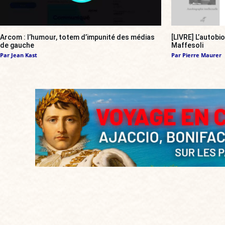
Arcom : l’humour, totem d’impunité des médias
[LIVRE] L’autobi
de gauche
Maffesoli
Par
Jean Kast
Par
Pierre Maurer