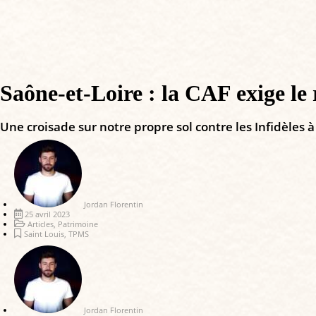
Saône-et-Loire : la CAF exige le 
Une croisade sur notre propre sol contre les Infidèles à
Jordan Florentin
25 avril 2023
Articles
,
Patrimoine
Saint Louis
,
TPMS
Jordan Florentin