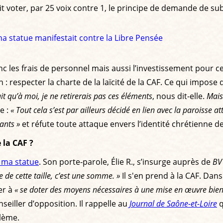
ait voter, par 25 voix contre 1, le principe de demande de su
a statue manifestait contre la Libre Pensée
nc les frais de personnel mais aussi l’investissement pour ce
especter la charte de la laïcité de la CAF. Ce qui impose de r
ait qu’à moi, je ne retirerais pas ces éléments
, nous dit-elle.
Mais
te :
« Tout cela s’est par ailleurs décidé en lien avec la paroisse at
tants »
et réfute toute attaque envers l’identité chrétienne d
 la CAF ?
 ma statue
. Son porte-parole, Élie R., s’insurge auprès de
BV
de cette taille, c’est une somme. »
Il s'en prend à la CAF. Dans
er à
« se doter des moyens nécessaires à une mise en œuvre bien c
eiller d’opposition. Il rappelle au
Journal de Saône-et-Loire
q
blème.