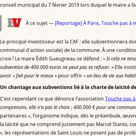
conseil municipal du 7 février 2019 lors duquel le maire a f
À ce sujet —
[Reportage] À Paris, Touche pas à m
Le principal investisseur est la CAF : elle subventionnera do
communal d'action sociale) de la commune. À une condition : r
croix ! Le maire Édith Gueugneau se défend :
« Si cela ne ten
subvention de 400.000 euros ne peut pas se refuser. »
Elle insis
avoir
« fait pour le mieux »
pour offrir
« un lieu de vie aux habi
Un chantage aux subventions lié à la charte de laïcité de
C’est cependant ce que dénonce l’association
Touche pas à
comprenons, elle n’a pas le choix ; 400.000 € pour une commune 
partenaires », l’organisme indique, dès le préambule, œuvr
la laïcité que ne comprend justement pas Marcel Stanio, cons
»
, les représentations de Saint Louis ne posent pas de pro