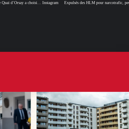
ram
Expulsés des HLM pour narcotrafic, peuvent-ils obtenir un nouveau loge