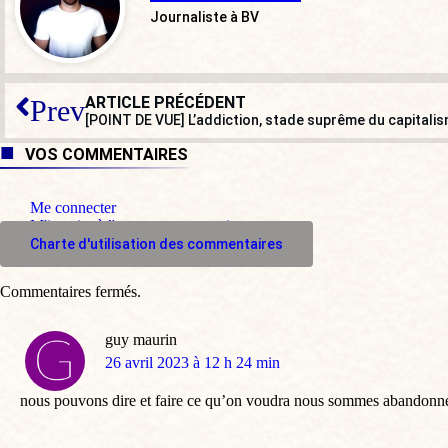
Journaliste à BV
ARTICLE PRÉCÉDENT
Prev
[POINT DE VUE] L’addiction, stade suprême du capitali
VOS COMMENTAIRES
Me connecter
M'inscrire à l'espace commentaire
Charte d'utilisation des commentaires
Commentaires fermés.
guy maurin
dit
26 avril 2023 à 12 h 24 min
:
nous pouvons dire et faire ce qu’on voudra nous sommes abandonnés