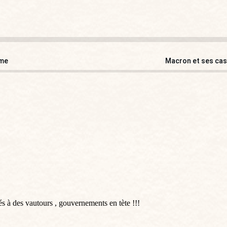
sme
Macron et ses cass
 à des vautours , gouvernements en tète !!!