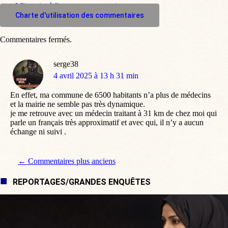
M'inscrire à l'espace commentaire
Charte d'utilisation des commentaires
Commentaires fermés.
serge38
dit
4 avril 2025 à 13 h 31 min
:
En effet, ma commune de 6500 habitants n’a plus de médecins
et la mairie ne semble pas très dynamique.
je me retrouve avec un médecin traitant à 31 km de chez moi qui
parle un français très approximatif et avec qui, il n’y a aucun
échange ni suivi .
Navigation de commentaire
← Commentaires plus anciens
REPORTAGES/GRANDES ENQUÊTES