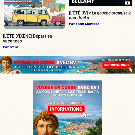
[L’ÉTÉ BV] «
La gauche organise le
non-droit
»
Par
Yann Montero
[L’ÉTÉ D’IXÈNE] Départ en
vacances
Par
Ixene