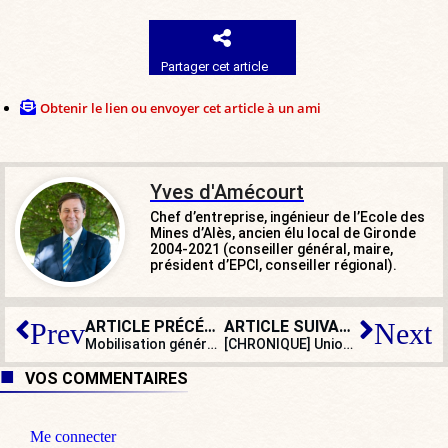
Partager cet article
Obtenir le lien ou envoyer cet article à un ami
Yves d'Amécourt
Chef d’entreprise, ingénieur de l’Ecole des
Mines d’Alès, ancien élu local de Gironde
2004-2021 (conseiller général, maire,
président d’EPCI, conseiller régional).
ARTICLE PRÉCÉDENT
ARTICLE SUIVANT
Prev
Next
Mobilisation générale des députés RN autour de Marine Le Pen
[CHRONIQUE] Union européenne, magistrats : même combat contre la démocratie ?
VOS COMMENTAIRES
Me connecter