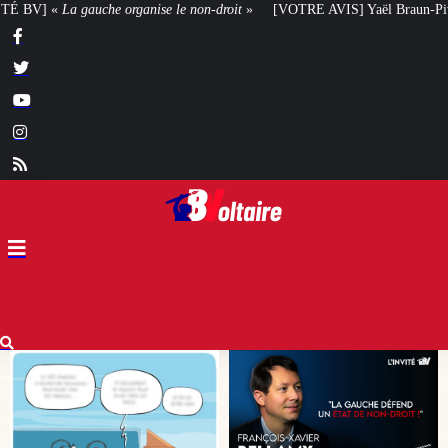
n-droit
»
[VOTRE AVIS] Yaël Braun-Pivet doit-elle renoncer à son projet arc