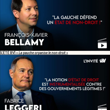
[L’ÉTÉ BV] «
La gauche organise le non-droit
»