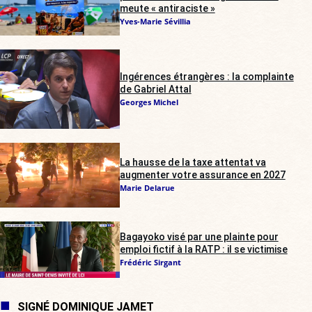
meute « antiraciste »
Yves-Marie Sévillia
Ingérences étrangères : la complainte
de Gabriel Attal
Georges Michel
La hausse de la taxe attentat va
augmenter votre assurance en 2027
Marie Delarue
Bagayoko visé par une plainte pour
emploi fictif à la RATP : il se victimise
Frédéric Sirgant
SIGNÉ DOMINIQUE JAMET