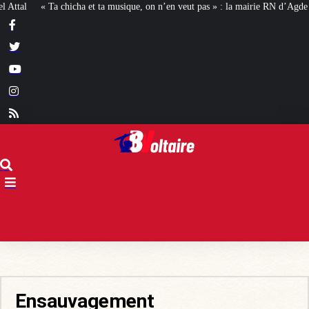
 on n’en veut pas » : la mairie RN d’Agde face à la meute « antiraciste »
La
Ensauvagement