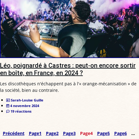
Léo, poignardé à Castres : peut-on encore sortir
en boîte, en France, en 2024 ?
Les discothèques n'échappent pas à l'« orange-mécanisation » de
la société, bien au contraire.
Sarah-Louise Guille
4 novembre 2024
19 réactions
Précédent
Page
1
Page
2
Page
3
Page
4
Page
5
Page
6
…