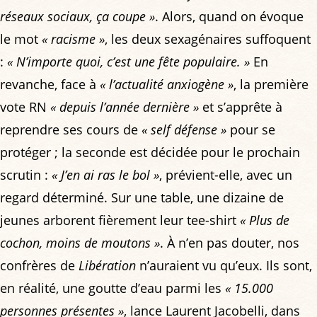
réseaux sociaux, ça coupe »
. Alors, quand on évoque
le mot
« racisme »
, les deux sexagénaires suffoquent
:
« N’importe quoi, c’est une fête populaire. »
En
revanche, face à
« l’actualité anxiogène »
, la première
vote RN
« depuis l’année dernière »
et s’apprête à
reprendre ses cours de
« self défense »
pour se
protéger ; la seconde est décidée pour le prochain
scrutin :
« J’en ai ras le bol »
, prévient-elle, avec un
regard déterminé. Sur une table, une dizaine de
jeunes arborent fièrement leur tee-shirt
« Plus de
cochon, moins de moutons »
. À n’en pas douter, nos
confrères de
Libération
n’auraient vu qu’eux. Ils sont,
en réalité, une goutte d’eau parmi les
« 15.000
personnes présentes »
, lance Laurent Jacobelli, dans