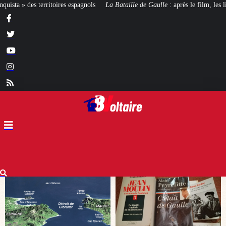
a Bataille de Gaulle
: après le film, les livres !
[CINÉMA]
De la Comédie-F