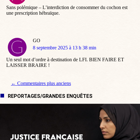
:
Sans polémique – L’interdiction de consommer du cochon est
une prescription hébraïque.
GO
dit
8 septembre 2025 à 13 h 38 min
:
Un seul mot d’ordre à destination de LFI. BIEN FAIRE ET
LAISSER BRAIRE !
Navigation de commentaire
← Commentaires plus anciens
REPORTAGES/GRANDES ENQUÊTES