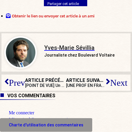
Partager cet article
Obtenir le lien ou envoyer cet article à un ami
Yves-Marie Sévillia
Journaliste chez Boulevard Voltaire
ARTICLE PRÉCÉDENT
ARTICLE SUIVANT
Prev
Next
[POINT DE VUE] Un référendum sur l’immigration : Villiers lance une pétition
[UNE PROF EN FRANCE] Le plan « filles et maths » : une gabegie de plus ?
VOS COMMENTAIRES
Me connecter
M'inscrire à l'espace commentaire
Charte d'utilisation des commentaires