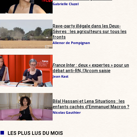
Gabrielle Cluzel
Rave-party illégale dans les Deux-
Sèvres : les agriculteurs sur tous les
fronts
Alienor de Pompignan
France Inter
: deux « expertes » pour un
débat anti-RN, l’Arcom saisie
Jean Kast
Bilal Hassani et Lena Situations : les
enfants cachés d’Emmanuel Macron ?
Nicolas Gauthier
LES PLUS LUS DU MOIS