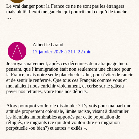
Le vrai danger pour la France ce ne ne sont pas les étrangers
mais plutôt l’extrême gauche qui pourrit tout ce qu’elle touche
…
Albert le Grand
dit
17 janvier 2026 à 21 h 22 min
:
Je croyais naïvement, après ces décennies de matraquage bien-
pensant, que l’immigration était non seulement une chance pour
la France, mais notre seule planche de salut, pour éviter de rancir
et de sentir le renfermé. Que tous ces Français comme vous et
moi allaient nous enrichir violemment, et cerise sur le gâteau
payer nos retraites, voire tous nos déficits.
Alors pourquoi vouloir le dissimuler ? J’y vois pour ma part une
attitude proprement coloniale, limite raciste, visant à dissimuler
les bienfaits innombrables apportés par cette population de
réfugiés, de migrants (ce qui doit vouloir dire en migration
perpétuelle -ou bien?) et autres « exilés ».