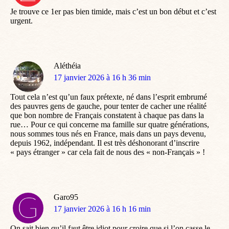
:
Je trouve ce 1er pas bien timide, mais c’est un bon début et c’est
urgent.
Aléthéia
dit
17 janvier 2026 à 16 h 36 min
:
Tout cela n’est qu’un faux prétexte, né dans l’esprit embrumé
des pauvres gens de gauche, pour tenter de cacher une réalité
que bon nombre de Français constatent à chaque pas dans la
rue… Pour ce qui concerne ma famille sur quatre générations,
nous sommes tous nés en France, mais dans un pays devenu,
depuis 1962, indépendant. Il est très déshonorant d’inscrire
« pays étranger » car cela fait de nous des « non-Français » !
Garo95
dit
17 janvier 2026 à 16 h 16 min
:
On sait bien qu’il faut être idiot pour croire que si l’on casse le