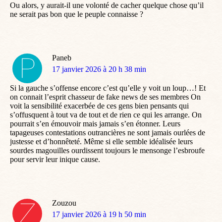
Ou alors, y aurait-il une volonté de cacher quelque chose qu’il
ne serait pas bon que le peuple connaisse ?
Paneb
dit
17 janvier 2026 à 20 h 38 min
:
Si la gauche s’offense encore c’est qu’elle y voit un loup…! Et
on connait l’esprit chasseur de fake news de ses membres On
voit la sensibilité exacerbée de ces gens bien pensants qui
s’offusquent à tout va de tout et de rien ce qui les arrange. On
pourrait s’en émouvoir mais jamais s’en étonner. Leurs
tapageuses contestations outrancières ne sont jamais ourlées de
justesse et d’honnêteté. Même si elle semble idéalisée leurs
sourdes magouilles ourdissent toujours le mensonge l’esbroufe
pour servir leur inique cause.
Zouzou
dit
17 janvier 2026 à 19 h 50 min