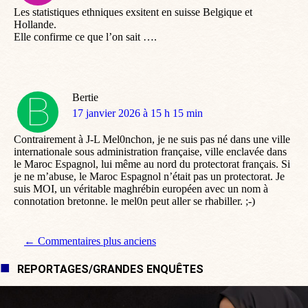
Les statistiques ethniques exsitent en suisse Belgique et
Hollande.
Elle confirme ce que l’on sait ….
Bertie
dit
17 janvier 2026 à 15 h 15 min
:
Contrairement à J-L Mel0nchon, je ne suis pas né dans une ville
internationale sous administration française, ville enclavée dans
le Maroc Espagnol, lui même au nord du protectorat français. Si
je ne m’abuse, le Maroc Espagnol n’était pas un protectorat. Je
suis MOI, un véritable maghrébin européen avec un nom à
connotation bretonne. le mel0n peut aller se rhabiller. ;-)
Navigation de commentaire
← Commentaires plus anciens
REPORTAGES/GRANDES ENQUÊTES