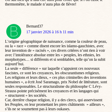
thermomètre, le malade n’aura plus de fièvre!
Bernard37
dit
17 janvier 2026 à 16 h 11 min
:
L’origine géographique de naissance, comme la couleur de peau,
ou la « race » comme disent encore les islamo-gauchistes, avec
leur invention de « racisés », ces divers critères n’ont rien à voir
avec l’intolérance absolue entre les « peuples, les ethnies, les
morphotypes… si différents et si semblables, telle qu’on la subit
aujourd’hui.
La seule « différence » sur laquelle s’appuient ces nouveaux
fascistes, ce sont les croyances, les obscurantismes religieux.
Les religions et leurs dieux, « ces plus criminelles des inventions
humaines », a écrit José Saramago, prix Nobel de littérature, sont
seules responsables. Le structuralisme du philosophe C Lévy-
Strauss pointe précisément les croyances et les langages qui
« structurent » les sociétés.
Car, derrière chaque religion, il y a des clercs, qui asservissent
les Peuples, en leur promettant les pires châtiments » ailleurs »,
s’ils ne se soumettent pas à leurs oukases.