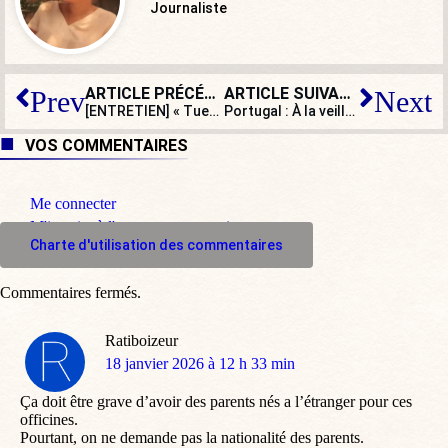
Journaliste
ARTICLE PRÉCÉDENT
ARTICLE SUIVANT
Prev
Next
[ENTRETIEN] « Tuer n’est ni soigner ni soulager », dénonce la Marche pour la vie
Portugal : À la veille de la présidentielle, la droite patriote en tête des sondages !
VOS COMMENTAIRES
Me connecter
M'inscrire à l'espace commentaire
Charte d'utilisation des commentaires
Commentaires fermés.
Ratiboizeur
dit
18 janvier 2026 à 12 h 33 min
:
Ça doit être grave d’avoir des parents nés a l’étranger pour ces
officines.
Pourtant, on ne demande pas la nationalité des parents.