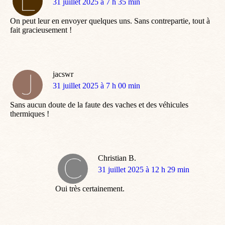
dit
31 juillet 2025 à 7 h 35 min
:
On peut leur en envoyer quelques uns. Sans contrepartie, tout à
fait gracieusement !
jacswr
dit
31 juillet 2025 à 7 h 00 min
:
Sans aucun doute de la faute des vaches et des véhicules
thermiques !
Christian B.
dit
31 juillet 2025 à 12 h 29 min
:
Oui très certainement.