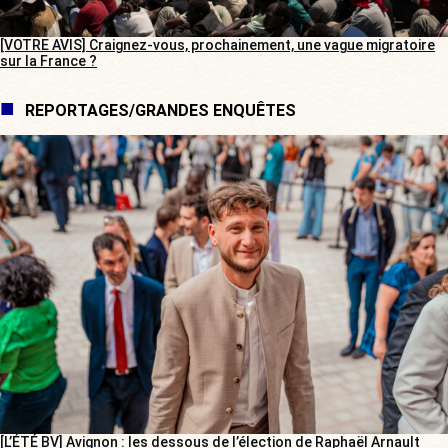
[VOTRE AVIS] Craignez-vous, prochainement, une vague migratoire
sur la France ?
REPORTAGES/GRANDES ENQUÊTES
[L’ÉTÉ BV] Avignon : les dessous de l’élection de Raphaël Arnault