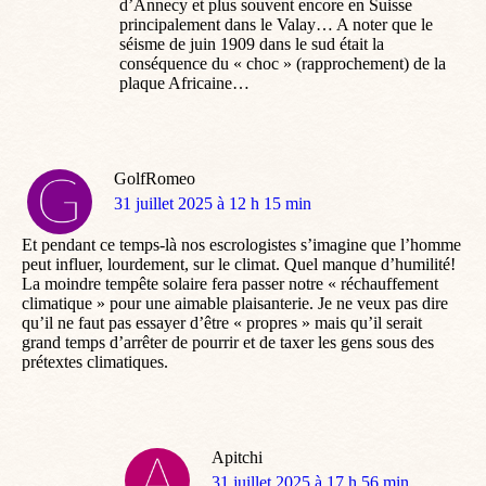
d’Annecy et plus souvent encore en Suisse
principalement dans le Valay… A noter que le
séisme de juin 1909 dans le sud était la
conséquence du « choc » (rapprochement) de la
plaque Africaine…
GolfRomeo
dit
31 juillet 2025 à 12 h 15 min
:
Et pendant ce temps-là nos escrologistes s’imagine que l’homme
peut influer, lourdement, sur le climat. Quel manque d’humilité!
La moindre tempête solaire fera passer notre « réchauffement
climatique » pour une aimable plaisanterie. Je ne veux pas dire
qu’il ne faut pas essayer d’être « propres » mais qu’il serait
grand temps d’arrêter de pourrir et de taxer les gens sous des
prétextes climatiques.
Apitchi
dit
31 juillet 2025 à 17 h 56 min