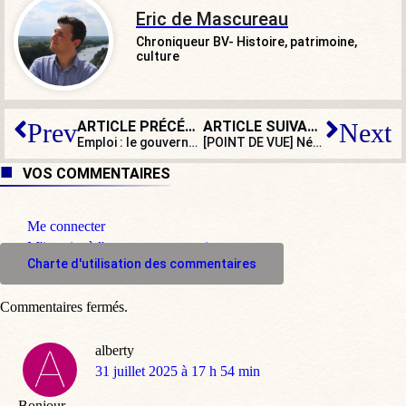
Eric de Mascureau
Chroniqueur BV- Histoire, patrimoine,
culture
ARTICLE PRÉCÉDENT
ARTICLE SUIVANT
Prev
Next
Emploi : le gouvernement britannique cherche un
[POINT DE VUE] Négociations avec Trump, TVA : l’Europe, cette machine à subir et à taxer
« admin
VOS COMMENTAIRES
Me connecter
M'inscrire à l'espace commentaire
Charte d'utilisation des commentaires
Commentaires fermés.
alberty
dit
31 juillet 2025 à 17 h 54 min
:
Bonjour,