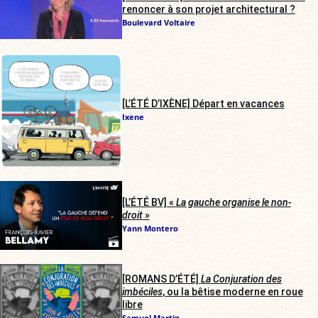
renoncer à son projet architectural ?
Boulevard Voltaire
[L’ÉTÉ D’IXÈNE] Départ en vacances
Ixene
[L’ÉTÉ BV] «
La gauche organise le non-
droit
»
Yann Montero
[ROMANS D’ÉTÉ]
La Conjuration des
imbéciles
, ou la bêtise moderne en roue
libre
Samuel Martin