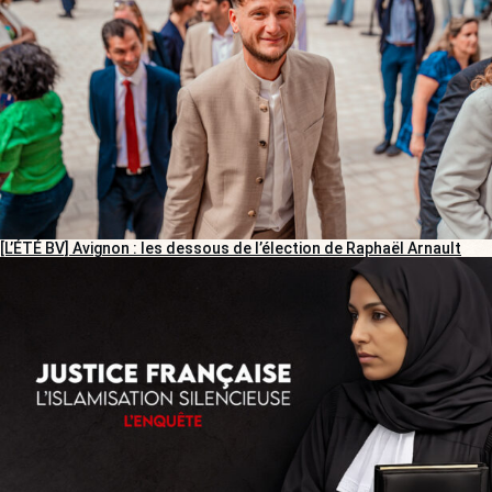
[L’ÉTÉ BV] Avignon : les dessous de l’élection de Raphaël Arnault