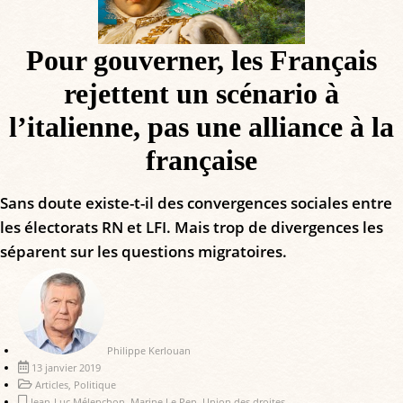
Pour gouverner, les Français
rejettent un scénario à
l’italienne, pas une alliance à la
française
Sans doute existe-t-il des convergences sociales entre
les électorats RN et LFI. Mais trop de divergences les
séparent sur les questions migratoires.
Philippe Kerlouan
13 janvier 2019
Articles
,
Politique
Jean-Luc Mélenchon
,
Marine Le Pen
,
Union des droites