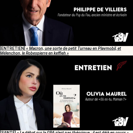
[ENTRETIEN]
« Macron, une sorte de petit Turreau en Playmobil, et
Mélenchon, le Robespierre en keffieh »
[SANTÉ]
« Le débat sur la GPA n’est pas théorique : il est déjà en cours »