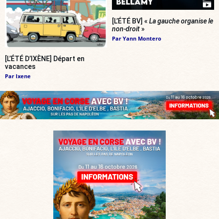
[L’ÉTÉ BV] «
La gauche organise le
non-droit
»
Par
Yann Montero
[L’ÉTÉ D’IXÈNE] Départ en
vacances
Par
Ixene