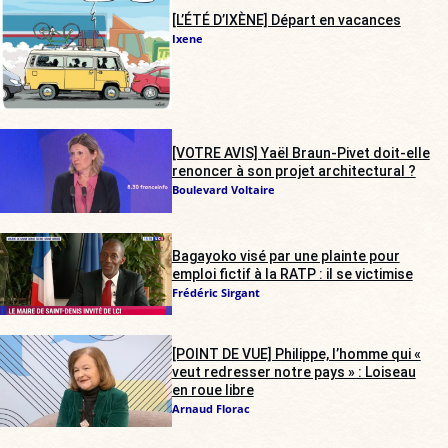
[L’ÉTÉ D’IXÈNE] Départ en vacances
Ixene
[VOTRE AVIS] Yaël Braun-Pivet doit-elle
renoncer à son projet architectural ?
Boulevard Voltaire
Bagayoko visé par une plainte pour
emploi fictif à la RATP : il se victimise
Frédéric Sirgant
[POINT DE VUE] Philippe, l’homme qui «
veut redresser notre pays » : Loiseau
en roue libre
Arnaud Florac