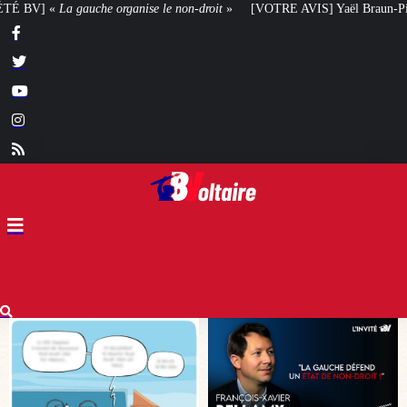
-droit
»
[VOTRE AVIS] Yaël Braun-Pivet doit-elle renoncer à son projet arc