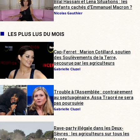
Bilal Hassani et Lena Situations : les
enfants cachés d’Emmanuel Macron ?
Nicolas Gauthier
LES PLUS LUS DU MOIS
Cap-Ferret : Marion Cotillard, soutien
des Soulèvements de la Terre,
secourue par les agriculteurs
Gabrielle Cluzel
Trouble à l’Assemblée : contrairement
au septuagénaire, Assa Traoré ne sera
pas poursuivie
Gabrielle Cluzel
Rave-party illégale dans les Deux-
Sèvres : les agriculteurs sur tous les
fronts