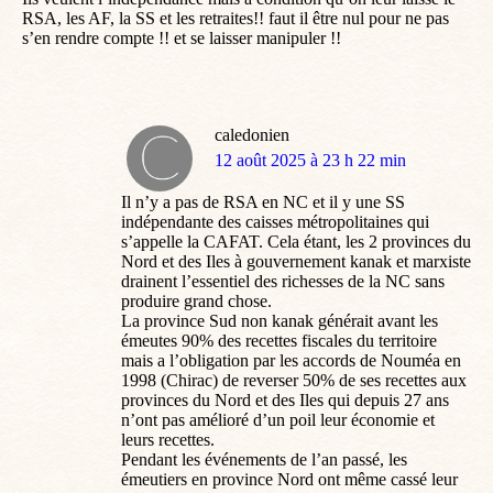
RSA, les AF, la SS et les retraites!! faut il être nul pour ne pas
s’en rendre compte !! et se laisser manipuler !!
caledonien
dit
12 août 2025 à 23 h 22 min
:
Il n’y a pas de RSA en NC et il y une SS
indépendante des caisses métropolitaines qui
s’appelle la CAFAT. Cela étant, les 2 provinces du
Nord et des Iles à gouvernement kanak et marxiste
drainent l’essentiel des richesses de la NC sans
produire grand chose.
La province Sud non kanak générait avant les
émeutes 90% des recettes fiscales du territoire
mais a l’obligation par les accords de Nouméa en
1998 (Chirac) de reverser 50% de ses recettes aux
provinces du Nord et des Iles qui depuis 27 ans
n’ont pas amélioré d’un poil leur économie et
leurs recettes.
Pendant les événements de l’an passé, les
émeutiers en province Nord ont même cassé leur