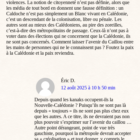
violences. La notion de citoyenneté n’est pas définie, alors que
les média de tout bord en donnent une fausse définition : un
Caldoche n’est pas simplement un Blanc vivant en Calédonie,
c’est un descendant de la colonisation, libre ou pénale. Les
autres sont au mieux des Calédoniens, au pire des zoreilles,
c’est-à-dire des métropolitains de passage. Ceux-là n’ont pas à
voter dans des élections qui ne concernent que la Calédonie, ils
ne sont pas concernés. Comment laisser l’avenir du Caillou entre
les mains de personnes qui ne le connaissent pas ? Foutez la paix
à la Calédonie et la paix reviendra.
Éric D.
dit
12 août 2025 à 10 h 50 min
:
Depuis quand les kanaks occupent-ils la
Nouvelle-Calédonie ? Puisqu’ils ne sont pas là
depuis « toujours » ils ne sont pas plus chez eux
que les autres. A ce titre, ils ne devraient pas non
plus pouvoir s’exprimer sur l’avenir du caillou …
Autre point dérangeant, point de vue très
gauchiste, pourquoi la métropole devrait accepter
sa « créolisation » et tout donner, y compris le