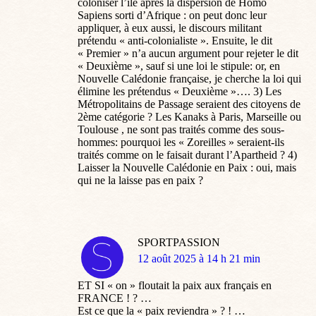
coloniser l’île après la dispersion de Homo
Sapiens sorti d’Afrique : on peut donc leur
appliquer, à eux aussi, le discours militant
prétendu « anti-colonialiste ». Ensuite, le dit
« Premier » n’a aucun argument pour rejeter le dit
« Deuxième », sauf si une loi le stipule: or, en
Nouvelle Calédonie française, je cherche la loi qui
élimine les prétendus « Deuxième »…. 3) Les
Métropolitains de Passage seraient des citoyens de
2ème catégorie ? Les Kanaks à Paris, Marseille ou
Toulouse , ne sont pas traités comme des sous-
hommes: pourquoi les « Zoreilles » seraient-ils
traités comme on le faisait durant l’Apartheid ? 4)
Laisser la Nouvelle Calédonie en Paix : oui, mais
qui ne la laisse pas en paix ?
SPORTPASSION
dit
12 août 2025 à 14 h 21 min
:
ET SI « on » floutait la paix aux français en
FRANCE ! ? …
Est ce que la « paix reviendra » ? ! …