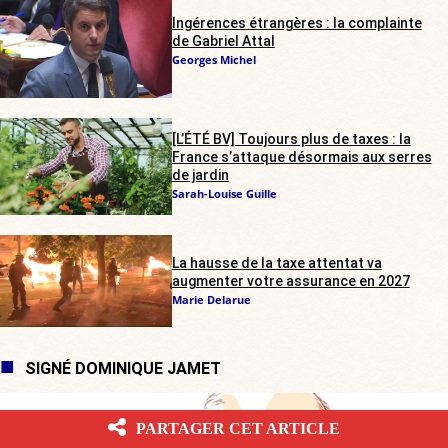
Ingérences étrangères : la complainte
de Gabriel Attal
Georges Michel
[L’ÉTÉ BV] Toujours plus de taxes : la
France s’attaque désormais aux serres
de jardin
Sarah-Louise Guille
La hausse de la taxe attentat va
augmenter votre assurance en 2027
Marie Delarue
SIGNÉ DOMINIQUE JAMET
PARTAGER CET ARTICLE