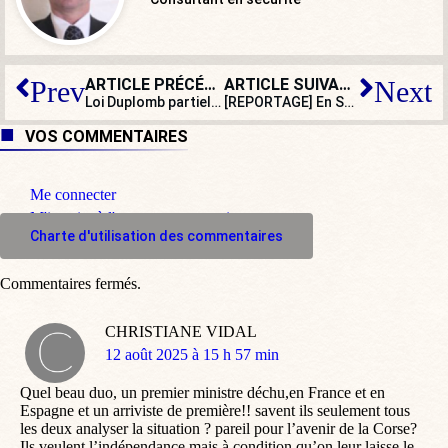
ARTICLE PRÉCÉDENT
ARTICLE SUIVANT
Prev
Next
Loi Duplomb partiellement censurée : les agriculteurs contre-attaquent
[REPORTAGE] En Savoie, à la rencontre des éleveurs dont les troupeaux sont abattus
VOS COMMENTAIRES
Me connecter
M'inscrire à l'espace commentaire
Charte d'utilisation des commentaires
Commentaires fermés.
CHRISTIANE VIDAL
dit
12 août 2025 à 15 h 57 min
:
Quel beau duo, un premier ministre déchu,en France et en
Espagne et un arriviste de première!! savent ils seulement tous
les deux analyser la situation ? pareil pour l’avenir de la Corse?
Ils veulent l’indépendance mais à condition qu’on leur laisse le