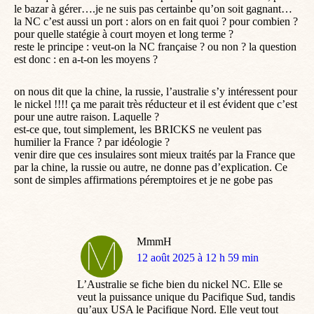
le bazar à gérer….je ne suis pas certainbe qu’on soit gagnant…
la NC c’est aussi un port : alors on en fait quoi ? pour combien ?
pour quelle statégie à court moyen et long terme ?
reste le principe : veut-on la NC française ? ou non ? la question
est donc : en a-t-on les moyens ?
on nous dit que la chine, la russie, l’australie s’y intéressent pour
le nickel !!!! ça me parait très réducteur et il est évident que c’est
pour une autre raison. Laquelle ?
est-ce que, tout simplement, les BRICKS ne veulent pas
humilier la France ? par idéologie ?
venir dire que ces insulaires sont mieux traités par la France que
par la chine, la russie ou autre, ne donne pas d’explication. Ce
sont de simples affirmations péremptoires et je ne gobe pas
MmmH
dit
12 août 2025 à 12 h 59 min
:
L’Australie se fiche bien du nickel NC. Elle se
veut la puissance unique du Pacifique Sud, tandis
qu’aux USA le Pacifique Nord. Elle veut tout