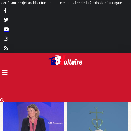
entenaire de la Croix de Camargue : un symbole et un signe d’appartenance