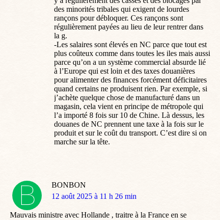
y a régulièrement des casses et des blocages par
des minorités tribales qui exigent de lourdes
rançons pour débloquer. Ces rançons sont
régulièrement payées au lieu de leur rentrer dans
la g.
-Les salaires sont élevés en NC parce que tout est
plus coûteux comme dans toutes les iles mais aussi
parce qu’on a un système commercial absurde lié
à l’Europe qui est loin et des taxes douanières
pour alimenter des finances forcément déficitaires
quand certains ne produisent rien. Par exemple, si
j’achète quelque chose de manufacturé dans un
magasin, cela vient en principe de métropole qui
l’a importé 8 fois sur 10 de Chine. Là dessus, les
douanes de NC prennent une taxe à la fois sur le
produit et sur le coût du transport. C’est dire si on
marche sur la tête.
BONBON
dit
12 août 2025 à 11 h 26 min
:
Mauvais ministre avec Hollande , traitre à la France en se