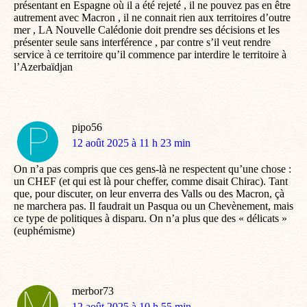
présentant en Espagne où il a été rejeté , il ne pouvez pas en être
autrement avec Macron , il ne connait rien aux territoires d’outre
mer , LA Nouvelle Calédonie doit prendre ses décisions et les
présenter seule sans interférence , par contre s’il veut rendre
service à ce territoire qu’il commence par interdire le territoire à
l’Azerbaïdjan
pipo56
dit
12 août 2025 à 11 h 23 min
:
On n’a pas compris que ces gens-là ne respectent qu’une chose :
un CHEF (et qui est là pour cheffer, comme disait Chirac). Tant
que, pour discuter, on leur enverra des Valls ou des Macron, çà
ne marchera pas. Il faudrait un Pasqua ou un Chevènement, mais
ce type de politiques à disparu. On n’a plus que des « délicats »
(euphémisme)
merbor73
dit
12 août 2025 à 10 h 55 min