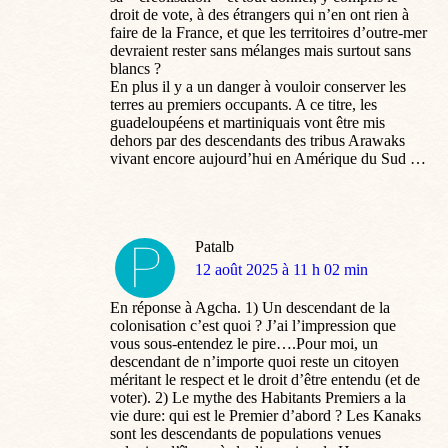
droit de vote, à des étrangers qui n’en ont rien à
faire de la France, et que les territoires d’outre-mer
devraient rester sans mélanges mais surtout sans
blancs ?
En plus il y a un danger à vouloir conserver les
terres au premiers occupants. A ce titre, les
guadeloupéens et martiniquais vont être mis
dehors par des descendants des tribus Arawaks
vivant encore aujourd’hui en Amérique du Sud …
Patalb
dit
12 août 2025 à 11 h 02 min
:
En réponse à Agcha. 1) Un descendant de la
colonisation c’est quoi ? J’ai l’impression que
vous sous-entendez le pire….Pour moi, un
descendant de n’importe quoi reste un citoyen
méritant le respect et le droit d’être entendu (et de
voter). 2) Le mythe des Habitants Premiers a la
vie dure: qui est le Premier d’abord ? Les Kanaks
sont les descendants de populations venues