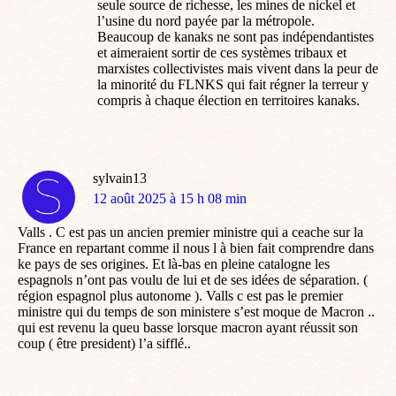
seule source de richesse, les mines de nickel et
l’usine du nord payée par la métropole.
Beaucoup de kanaks ne sont pas indépendantistes
et aimeraient sortir de ces systèmes tribaux et
marxistes collectivistes mais vivent dans la peur de
la minorité du FLNKS qui fait régner la terreur y
compris à chaque élection en territoires kanaks.
sylvain13
dit
12 août 2025 à 15 h 08 min
:
Valls . C est pas un ancien premier ministre qui a ceache sur la
France en repartant comme il nous l à bien fait comprendre dans
ke pays de ses origines. Et là-bas en pleine catalogne les
espagnols n’ont pas voulu de lui et de ses idées de séparation. (
région espagnol plus autonome ). Valls c est pas le premier
ministre qui du temps de son ministere s’est moque de Macron ..
qui est revenu la queu basse lorsque macron ayant réussit son
coup ( être president) l’a sifflé..