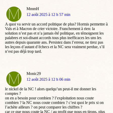
MmmH
dit
12 août 2025 à 12 h 57 min
:
A quoi va servir un accord politique de plus? Hormis permettre à
Vals et à Macron de crier victoire. Franchement à rien: la
solution n’est pas et n’a jamais été politique, en témoignent les
palabres et soi-disant accords tous plus inefficaces les uns les
autres depuis quarante ans. Persistez dans l’erreur, ne tirez pas
les leçons d’autant d’échecs et la NC sera vraiment perdue, s’il
n’est pas déjà trop tard.
Monic29
dit
12 août 2025 à 12 h 06 min
:
le nickel de la NC ! alors quelqu’un peut-il me donner les
comptes ?
on en a besoin pour combien ? l’exploitation nous coute
combien ? la NC nous coute combien ? c’est quoi le prix si on
l’achète ailleurs ? on peut comparer les chiffres ?
car ce que nous coute la NC / au profit que nous en tirons, plus