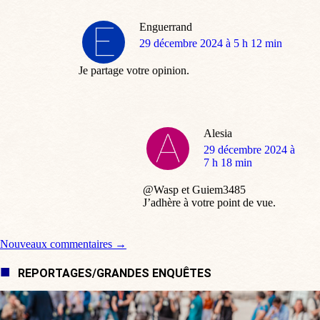
Enguerrand
dit
29 décembre 2024 à 5 h 12 min
:
Je partage votre opinion.
Alesia
dit
29 décembre 2024 à
:
7 h 18 min
@Wasp et Guiem3485
J’adhère à votre point de vue.
Navigation de commentaire
Nouveaux commentaires →
REPORTAGES/GRANDES ENQUÊTES