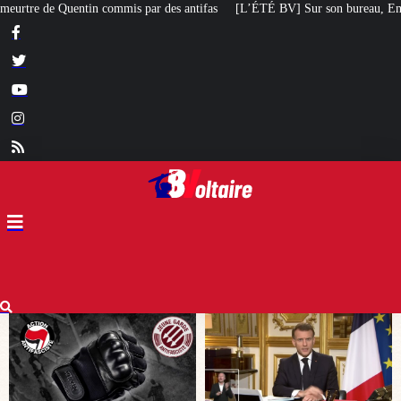
tifas
[L’ÉTÉ BV] Sur son bureau, Emmanuel Macron a posé le livre d’un poè