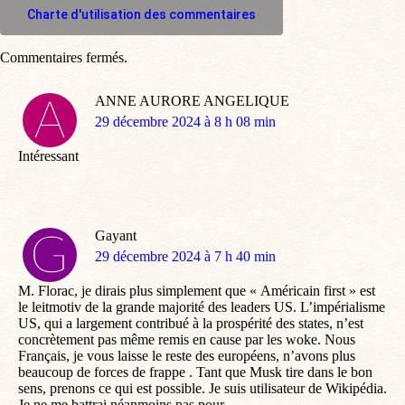
Charte d'utilisation des commentaires
Commentaires fermés.
ANNE AURORE ANGELIQUE
dit
29 décembre 2024 à 8 h 08 min
:
Intéressant
Gayant
dit
29 décembre 2024 à 7 h 40 min
:
M. Florac, je dirais plus simplement que « Américain first » est
le leitmotiv de la grande majorité des leaders US. L’impérialisme
US, qui a largement contribué à la prospérité des states, n’est
concrètement pas même remis en cause par les woke. Nous
Français, je vous laisse le reste des européens, n’avons plus
beaucoup de forces de frappe . Tant que Musk tire dans le bon
sens, prenons ce qui est possible. Je suis utilisateur de Wikipédia.
Je ne me battrai néanmoins pas pour.