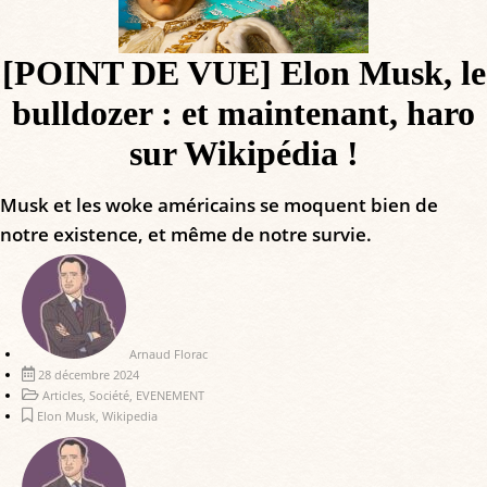
[POINT DE VUE] Elon Musk, le
bulldozer : et maintenant, haro
sur Wikipédia !
Musk et les woke américains se moquent bien de
notre existence, et même de notre survie.
Arnaud Florac
28 décembre 2024
Articles
,
Société
,
EVENEMENT
Elon Musk
,
Wikipedia