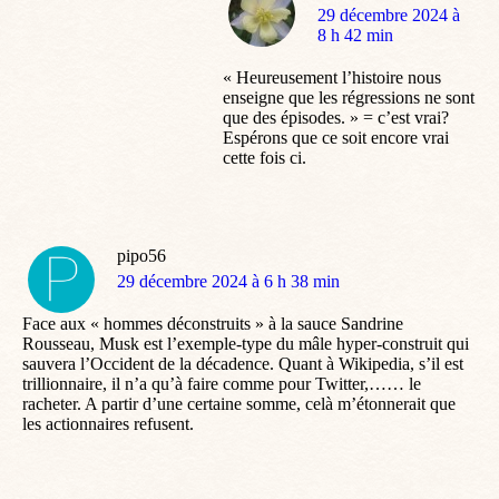
dit
29 décembre 2024 à
:
8 h 42 min
« Heureusement l’histoire nous
enseigne que les régressions ne sont
que des épisodes. » = c’est vrai?
Espérons que ce soit encore vrai
cette fois ci.
pipo56
dit
29 décembre 2024 à 6 h 38 min
:
Face aux « hommes déconstruits » à la sauce Sandrine
Rousseau, Musk est l’exemple-type du mâle hyper-construit qui
sauvera l’Occident de la décadence. Quant à Wikipedia, s’il est
trillionnaire, il n’a qu’à faire comme pour Twitter,…… le
racheter. A partir d’une certaine somme, celà m’étonnerait que
les actionnaires refusent.