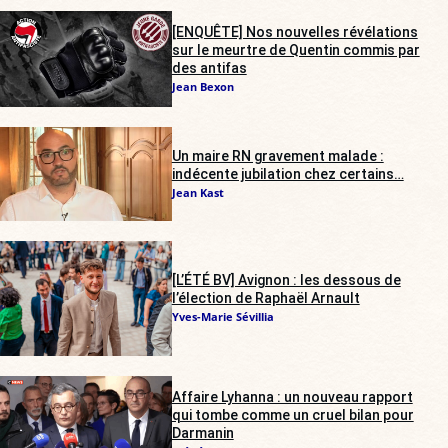
[ENQUÊTE] Nos nouvelles révélations
sur le meurtre de Quentin commis par
des antifas
Jean Bexon
Un maire RN gravement malade :
indécente jubilation chez certains…
Jean Kast
[L’ÉTÉ BV] Avignon : les dessous de
l’élection de Raphaël Arnault
Yves-Marie Sévillia
Affaire Lyhanna : un nouveau rapport
qui tombe comme un cruel bilan pour
Darmanin