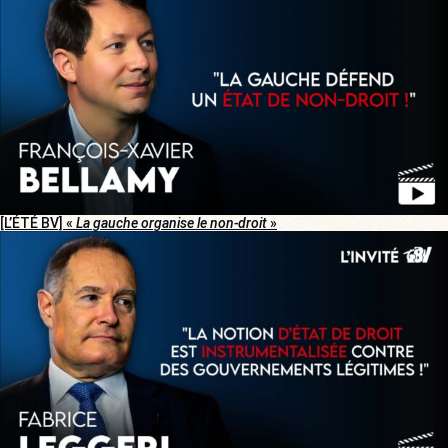
[L’ÉTÉ BV] «
La gauche organise le non-droit
»