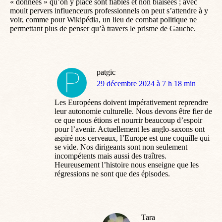
« données » qu’on y place sont fiables et non biaisées ; avec
moult pervers influenceurs professionnels on peut s’attendre à y
voir, comme pour Wikipédia, un lieu de combat politique ne
permettant plus de penser qu’à travers le prisme de Gauche.
patgic
dit
29 décembre 2024 à 7 h 18 min
:
Les Européens doivent impérativement reprendre
leur autonomie culturelle. Nous devons être fier de
ce que nous étions et nourrir beaucoup d’espoir
pour l’avenir. Actuellement les anglo-saxons ont
aspiré nos cerveaux, l’Europe est une coquille qui
se vide. Nos dirigeants sont non seulement
incompétents mais aussi des traîtres.
Heureusement l’histoire nous enseigne que les
régressions ne sont que des épisodes.
Tara