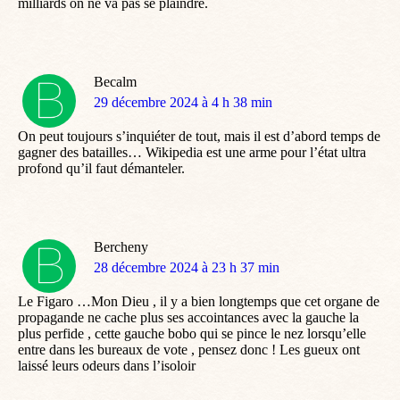
milliards on ne va pas se plaindre.
Becalm
dit
29 décembre 2024 à 4 h 38 min
:
On peut toujours s’inquiéter de tout, mais il est d’abord temps de
gagner des batailles… Wikipedia est une arme pour l’état ultra
profond qu’il faut démanteler.
Bercheny
dit
28 décembre 2024 à 23 h 37 min
:
Le Figaro …Mon Dieu , il y a bien longtemps que cet organe de
propagande ne cache plus ses accointances avec la gauche la
plus perfide , cette gauche bobo qui se pince le nez lorsqu’elle
entre dans les bureaux de vote , pensez donc ! Les gueux ont
laissé leurs odeurs dans l’isoloir