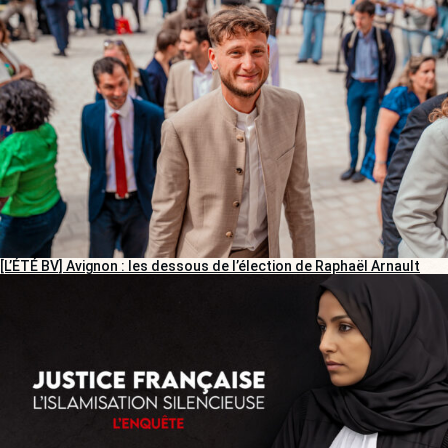
[L’ÉTÉ BV] Avignon : les dessous de l’élection de Raphaël Arnault