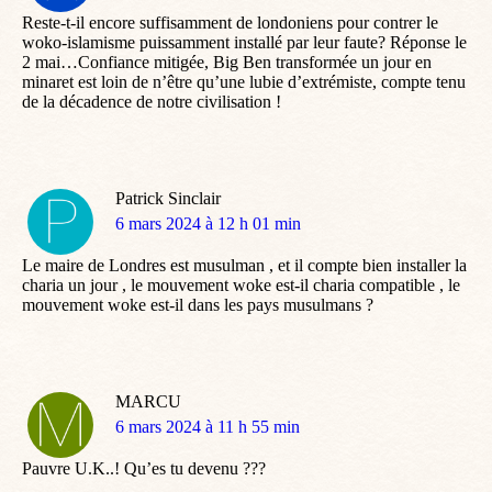
:
Reste-t-il encore suffisamment de londoniens pour contrer le
woko-islamisme puissamment installé par leur faute? Réponse le
2 mai…Confiance mitigée, Big Ben transformée un jour en
minaret est loin de n’être qu’une lubie d’extrémiste, compte tenu
de la décadence de notre civilisation !
Patrick Sinclair
dit
6 mars 2024 à 12 h 01 min
:
Le maire de Londres est musulman , et il compte bien installer la
charia un jour , le mouvement woke est-il charia compatible , le
mouvement woke est-il dans les pays musulmans ?
MARCU
dit
6 mars 2024 à 11 h 55 min
:
Pauvre U.K..! Qu’es tu devenu ???