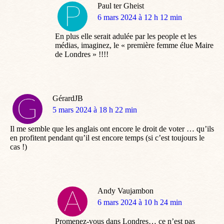
Paul ter Gheist
dit
6 mars 2024 à 12 h 12 min
:
En plus elle serait adulée par les people et les
médias, imaginez, le « première femme élue Maire
de Londres » !!!!
GérardJB
dit
5 mars 2024 à 18 h 22 min
:
Il me semble que les anglais ont encore le droit de voter … qu’ils
en profitent pendant qu’il est encore temps (si c’est toujours le
cas !)
Andy Vaujambon
dit
6 mars 2024 à 10 h 24 min
:
Promenez-vous dans Londres… ce n’est pas