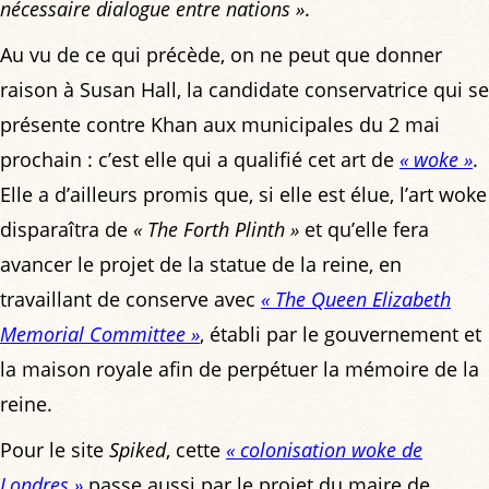
nécessaire dialogue entre nations »
.
Au vu de ce qui précède, on ne peut que donner
raison à Susan Hall, la candidate conservatrice qui se
présente contre Khan aux municipales du 2 mai
prochain : c’est elle qui a qualifié cet art de
« woke »
.
Elle a d’ailleurs promis que, si elle est élue, l’art woke
disparaîtra de
« The Forth Plinth »
et qu’elle fera
avancer le projet de la statue de la reine, en
travaillant de conserve avec
« The Queen Elizabeth
Memorial Committee »
, établi par le gouvernement et
la maison royale afin de perpétuer la mémoire de la
reine.
Pour le site
Spiked
, cette
« colonisation woke de
Londres »
passe aussi par le projet du maire de