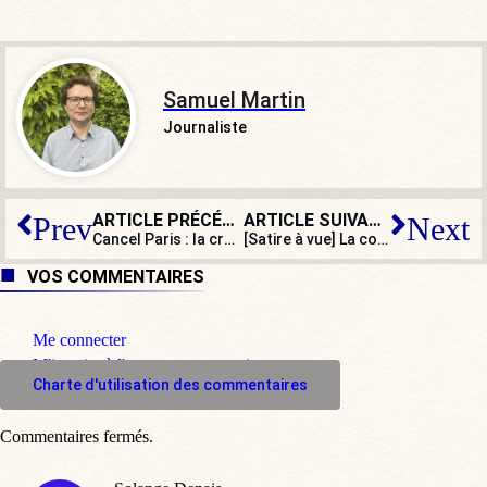
Samuel Martin
Journaliste
ARTICLE PRÉCÉDENT
ARTICLE SUIVANT
Prev
Next
Cancel Paris : la croix du Dôme des Invalides disparaît sur l’affiche officielle des JO 2024
[Satire à vue] La courgette : cet objet poussant non identifié
VOS COMMENTAIRES
Me connecter
M'inscrire à l'espace commentaire
Charte d'utilisation des commentaires
Commentaires fermés.