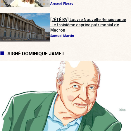
Arnaud Florac
[L’ÉTÉ BV] Louvre Nouvelle Renaissance
: le troisième caprice patrimonial de
Macron
Samuel Martin
SIGNÉ DOMINIQUE JAMET