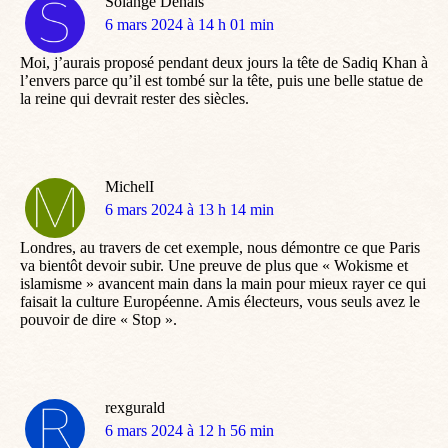
Solange Denais
dit
6 mars 2024 à 14 h 01 min
:
Moi, j’aurais proposé pendant deux jours la tête de Sadiq Khan à
l’envers parce qu’il est tombé sur la tête, puis une belle statue de
la reine qui devrait rester des siècles.
MichelI
dit
6 mars 2024 à 13 h 14 min
:
Londres, au travers de cet exemple, nous démontre ce que Paris
va bientôt devoir subir. Une preuve de plus que « Wokisme et
islamisme » avancent main dans la main pour mieux rayer ce qui
faisait la culture Européenne. Amis électeurs, vous seuls avez le
pouvoir de dire « Stop ».
rexgurald
dit
6 mars 2024 à 12 h 56 min