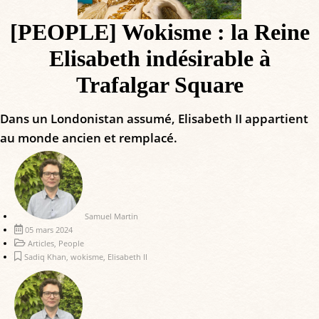
[PEOPLE] Wokisme : la Reine
Elisabeth indésirable à
Trafalgar Square
Dans un Londonistan assumé, Elisabeth II appartient
au monde ancien et remplacé.
Samuel Martin
05 mars 2024
Articles
,
People
Sadiq Khan
,
wokisme
,
Elisabeth II