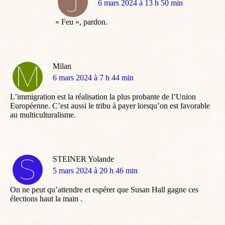
dit
6 mars 2024 à 13 h 50 min
:
« Feu », pardon.
Milan
dit
6 mars 2024 à 7 h 44 min
:
L’immigration est la réalisation la plus probante de l’Union
Européenne. C’est aussi le tribu à payer lorsqu’on est favorable
au multiculturalisme.
STEINER Yolande
dit
5 mars 2024 à 20 h 46 min
:
On ne peut qu’attendre et espérer que Susan Hall gagne ces
élections haut la main .