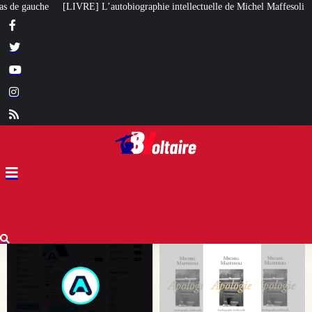
hie intellectuelle de Michel Maffesoli
Pour regagner son influence en Afri